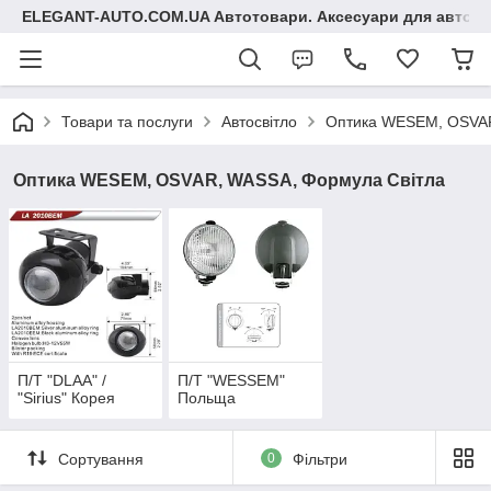
ELEGANT-AUTO.COM.UA Автотовари. Аксесуари для авто
Товари та послуги
Автосвітло
Оптика WESEM, OSVAR
Оптика WESEM, OSVAR, WASSA, Формула Світла
П/Т "DLAA" /
П/Т "WESSEM"
"Sirius" Корея
Польща
Сортування
0
Фільтри