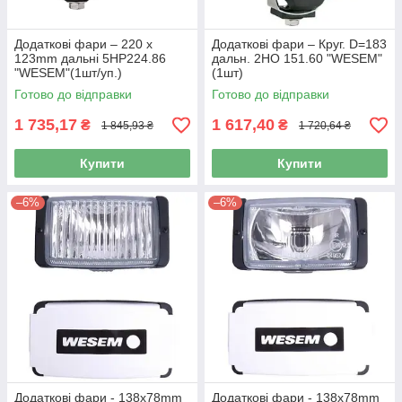
Додаткові фари – 220 х
Додаткові фари – Круг. D=183
123mm дальні 5НР224.86
дальн. 2НО 151.60 "WESEM"
"WESEM"(1шт/уп.)
(1шт)
Готово до відправки
Готово до відправки
1 735,17
1 617,40
₴
₴
1 845,93 ₴
1 720,64 ₴
Купити
Купити
–6%
–6%
Додаткові фари - 138х78mm
Додаткові фари - 138х78mm