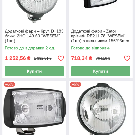
Додаткові фари – Круг. D=183
Додаткові фари - Zetor
ближ. 2НО 149.60 "WESEM"
врізний RE211.78 "WESEM"
(1шт)
(1шт) з пильником 156*93mm
(1шт/уп.)
Готово до відправки 2 од.
Готово до відправки
1 252,56
718,34
₴
₴
1 332,51 ₴
764,19 ₴
Купити
Купити
–6%
–6%