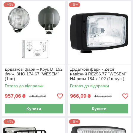
–6%
–6%
Додаткові фари – Круг. D=152
Додаткові фари - Zetor
ближ. 3НО 174.67 "WESEM"
навісний RE256.77 "WESEM"
(1шт)
H4 розм.184 x 102 (1шт/уп.)
Готово до відправки
Готово до відправки
957,06
966,09
₴
₴
1 018,15 ₴
1 027,75 ₴
Купити
Купити
–6%
–6%