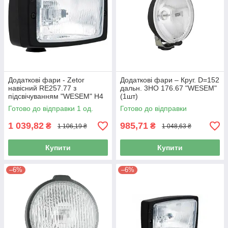
Додаткові фари - Zetor
Додаткові фари – Круг. D=152
навісний RE257.77 з
дальн. 3НО 176.67 "WESEM"
підсвічуванням "WESEM" H4
(1шт)
184 x 102 (1шт/уп.)
Готово до відправки 1 од.
Готово до відправки
1 039,82
985,71
₴
₴
1 106,19 ₴
1 048,63 ₴
Купити
Купити
–6%
–6%