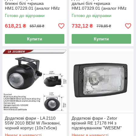
ближні білі +кришка
дальні білі +кришка
HM1.07229.01 (аналог НМz
HM1.07329.01 (аналог HMz
080.31) "WESEM" (1шт./уп.)
081.31) "WESEM" (1шт./уп.)
Готово до відправки
Готово до відправки
618,21
732,12
₴
₴
657,68 ₴
778,85 ₴
Купити
Купити
Додаткові фари - LA 2110
Додаткові фари - Zetor
55W 2010 BEM W Лінзовані,
врізний RE 17178 H4 з
чорний корпус (10х7х5см)
підсвічуванням "WESEM"
(1шт/уп.)
Немає в наявності
Немає в наявності