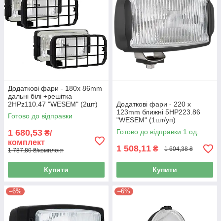
Додаткові фари - 180х 86mm
дальні білі +решітка
2НРz110.47 "WESEM" (2шт)
Додаткові фари - 220 х
123mm ближні 5НР223.86
Готово до відправки
"WESEM" (1шт/уп)
1 680,53
Готово до відправки 1 од.
₴/
комплект
1 508,11
₴
1 604,38 ₴
1 787,80 ₴/комплект
Купити
Купити
–6%
–6%