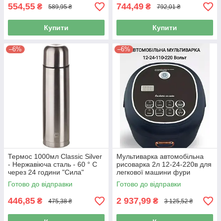
554,55
744,49
₴
₴
589,95 ₴
792,01 ₴
Купити
Купити
–6%
–6%
Термос 1000мл Classic Silver
Мультиварка автомобільна
- Нержавіюча сталь - 60 ° С
рисоварка 2л 12-24-220в для
через 24 години "Сила"
легкової машини фури
(960662)
Готово до відправки
Готово до відправки
446,85
2 937,99
₴
₴
475,38 ₴
3 125,52 ₴