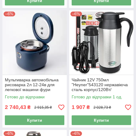
Купити
Купити
–6%
–6%
Мультиварка автомобільна
Чайник 12V 750мл
рисоварка 2л 12-24в для
"Heyner"543120 нержавіюча
легкової машини фури
сталь корпус/120Вт/
автомат.запуск
Готово до відправки
Готово до відправки 1 од.
2 740,43
1 907
₴
₴
2 915,35 ₴
2 028,73 ₴
Купити
Купити
–6%
–6%