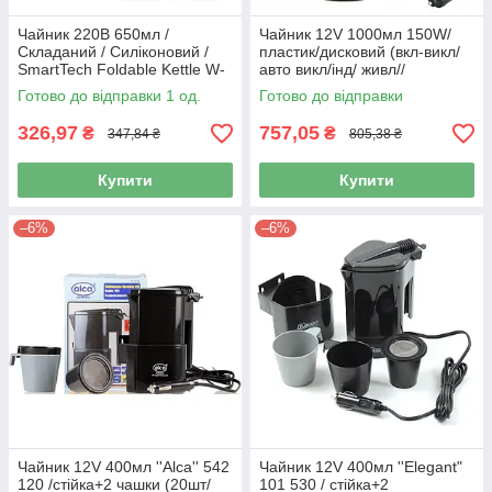
Чайник 220В 650мл /
Чайник 12V 1000мл 150W/
Складаний / Силіконовий /
пластик/дисковий (вкл-викл/
SmartTech Foldable Kettle W-
авто викл/інд/ живл//
013
зах.перегріву) Black HE408
Готово до відправки 1 од.
Готово до відправки
326,97
757,05
₴
₴
347,84 ₴
805,38 ₴
Купити
Купити
–6%
–6%
Чайник 12V 400мл ''Alca'' 542
Чайник 12V 400мл ''Elegant"
120 /стійка+2 чашки (20шт/
101 530 / стійка+2