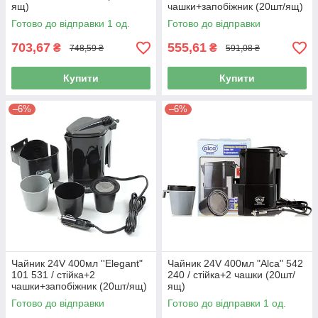
ящ)
чашки+запобіжник (20шт/ящ)
Готово до відправки 1 од.
Готово до відправки
703,67
555,61
₴
₴
748,59 ₴
591,08 ₴
Купити
Купити
–6%
–6%
Чайник 24V 400мл ''Elegant"
Чайник 24V 400мл "Alca" 542
101 531 / стійка+2
240 / стійка+2 чашки (20шт/
чашки+запобіжник (20шт/ящ)
ящ)
Готово до відправки
Готово до відправки 1 од.