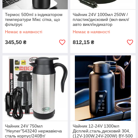
Термос 500ml з індикатором
Чайник 24V 1000мл 250W /
температури Мікс сітка, що
пластик/дисковий (вкл-викл/
фільтрує
авто викл/індикатор
живлення/зах.пер Black 4004
Немає в наявності
Немає в наявності
345,50
812,15
₴
₴
Чайник 24V 750мл
Чайник 12-24V 1300мл
"Heyner"543240 нержавіюча
Дісплей,сталь,дисковий 304,
сталь корпус/240Вт/
(12V-100W.24V-200W) BY-500