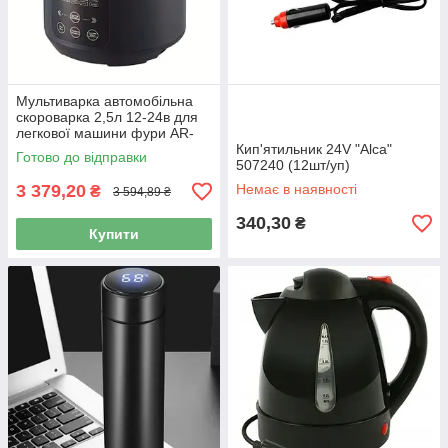
Мультиварка автомобільна
скороварка 2,5л 12-24в для
легкової машини фури AR-
1639
Кип'ятильник 24V "Alca"
Готово до відправки
507240 (12шт/уп)
3 379,20
Немає в наявності
₴
3 594,89 ₴
340,30
₴
Купити