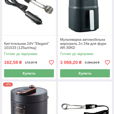
Мультиварка автомобільна
Кип'ятильник 24V "Elegant"
аерогриль 2л 24в для фури
101533 (125шт/ящ)
AR-30KD
Готово до відправки
Готово до відправки
162,59
3 068,20
₴
₴
172,97 ₴
3 264,04 ₴
Купити
Купити
–6%