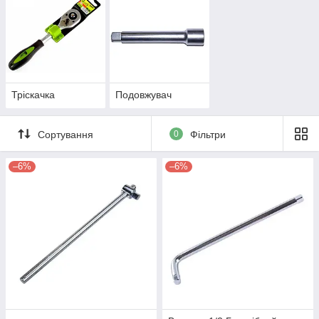
Тріскачка
Подовжувач
Сортування
0
Фільтри
–6%
–6%