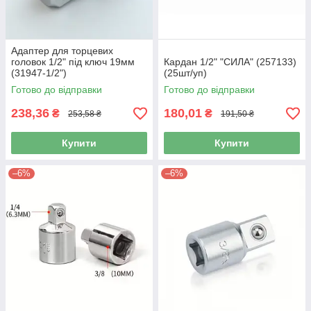
Адаптер для торцевих
головок 1/2" під ключ 19мм
Кардан 1/2" "СИЛА" (257133)
(31947-1/2")
(25шт/уп)
Готово до відправки
Готово до відправки
238,36
180,01
₴
₴
253,58 ₴
191,50 ₴
Купити
Купити
–6%
–6%