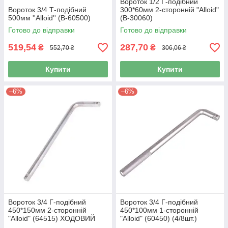
Вороток 1/2 Г-подібний
Вороток 3/4 Т-подібний
300*60мм 2-сторонній "Alloid"
500мм ''Alloid'' (B-60500)
(B-30060)
Готово до відправки
Готово до відправки
519,54
287,70
₴
₴
552,70 ₴
306,06 ₴
Купити
Купити
–6%
–6%
Вороток 3/4 Г-подібний
Вороток 3/4 Г-подібний
450*150мм 2-сторонній
450*100мм 1-сторонній
"Alloid" (64515) ХОДОВИЙ
"Alloid" (60450) (4/8шт.)
(10шт/уп)