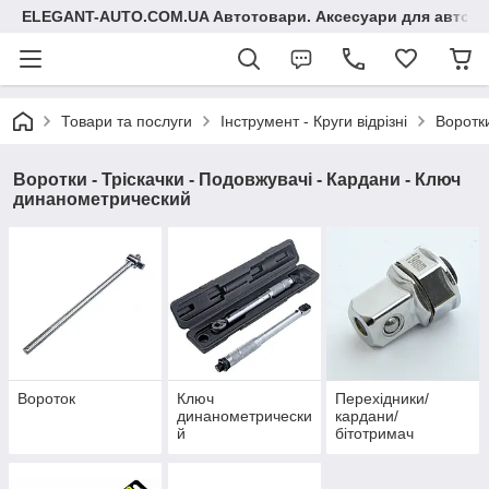
ELEGANT-AUTO.COM.UA Автотовари. Аксесуари для авто
Товари та послуги
Інструмент - Круги відрізні
Воротки
Воротки - Тріскачки - Подовжувачі - Кардани - Ключ
динанометрический
Вороток
Ключ
Перехідники/
динанометрически
кардани/
й
бітотримач