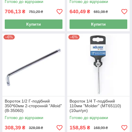
Готово до відправки
Готово до відправки
706,13
640,49
₴
₴
751,20 ₴
681,38 ₴
Купити
Купити
–6%
–6%
Вороток 1/2 Г-подібний
Вороток 1/4 Т-подібний
350*60мм 2-сторонній "Alloid"
110мм "Molder" (МТ65110)
(B-35060)
(10шт/уп)
Готово до відправки
Готово до відправки
308,39
158,85
₴
₴
328,08 ₴
168,99 ₴