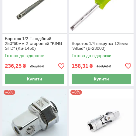
Вороток 1/2 Г-подібний
250*60мм 2-сторонній "KING
Вороток 1/4 викрутка 125мм
STD" (KS-1450)
"Alloid" (В-23000)
Готово до відправки
Готово до відправки
236,25
158,31
₴
₴
251,33 ₴
168,42 ₴
Купити
Купити
–6%
–6%