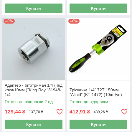
Купити
Купити
–6%
–6%
Адаптер - бітотримач 1/4 ( під
ключ10мм )"King Roy "31948-
Тріскачка 1/4" 72T 150мм
1/4
"Alloid" (KT-1472) (10шт/уп)
Готово до відправки 2 од.
Готово до відправки
129,44
412,91
₴
₴
137,70 ₴
439,26 ₴
Купити
Купити