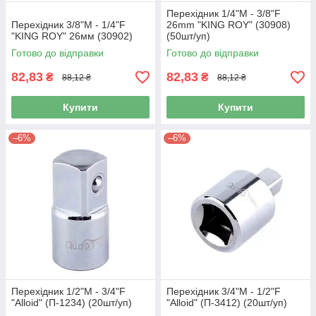
Перехідник 1/4"M - 3/8"F
Перехідник 3/8"M - 1/4"F
26mm "KING ROY" (30908)
"KING ROY" 26мм (30902)
(50шт/уп)
Готово до відправки
Готово до відправки
82,83
82,83
₴
₴
88,12 ₴
88,12 ₴
Купити
Купити
–6%
–6%
Перехідник 1/2"M - 3/4"F
Перехідник 3/4"M - 1/2"F
"Alloid" (П-1234) (20шт/уп)
"Alloid" (П-3412) (20шт/уп)