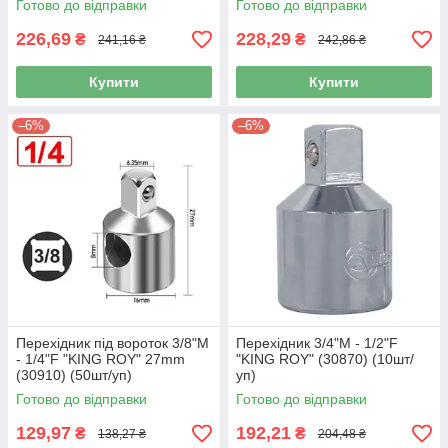
Готово до відправки
Готово до відправки
226,69
228,29
₴
₴
241,16 ₴
242,86 ₴
Купити
Купити
–6%
–6%
Перехідник під вороток 3/8"M
Перехідник 3/4"M - 1/2"F
- 1/4"F "KING ROY" 27mm
"KING ROY" (30870) (10шт/
(30910) (50шт/уп)
уп)
Готово до відправки
Готово до відправки
129,97
192,21
₴
₴
138,27 ₴
204,48 ₴