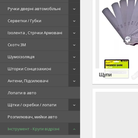
Ручки дверні автомобільні
Серветки / Губки
Ізолента , Стрічки Армовані
Скотч 3М
Шумоізоляція
Шторки Сонцезахисні
Щупи
Антени, Підсилювачі
Лопати в авто
Щітки / скребки / лопати
Розпилювач, мийки авто
Інструмент - Круги відрізні