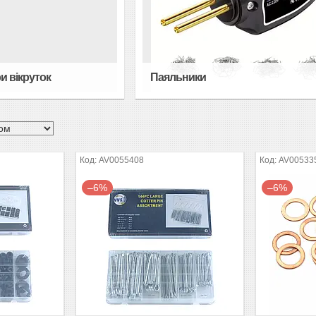
и вікруток
Паяльники
AV0055408
AV00533
–6%
–6%