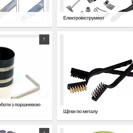
Електроінструмент
7
роботи з поршневою
Щітки по металу
4