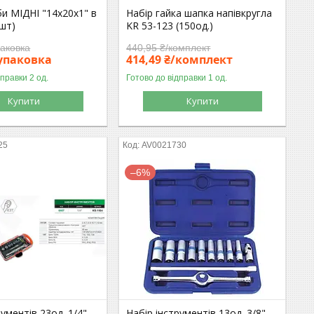
и МІДНІ "14х20х1" в
Набір гайка шапка напівкругла
0шт)
KR 53-123 (150од.)
паковка
440,95 ₴/комплект
/упаковка
414,49 ₴/комплект
дправки 2 од.
Готово до відправки 1 од.
Купити
Купити
25
AV0021730
–6%
рументів 23од. 1/4"
Набір інструментів 13од. 3/8"