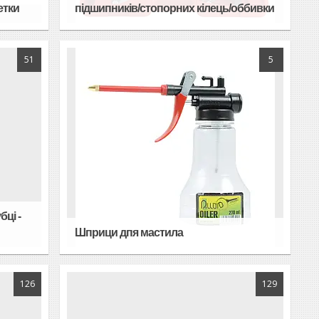
етки
підшипників/стопорних кілець/оббивки
51
5
бці -
Шприци дпя мастила
126
129