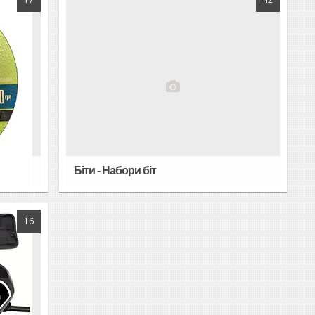
Біти - Набори біт
16