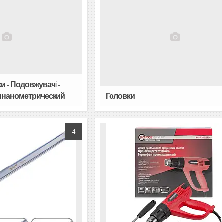
ки - Подовжувачі -
динанометрический
Головки
4