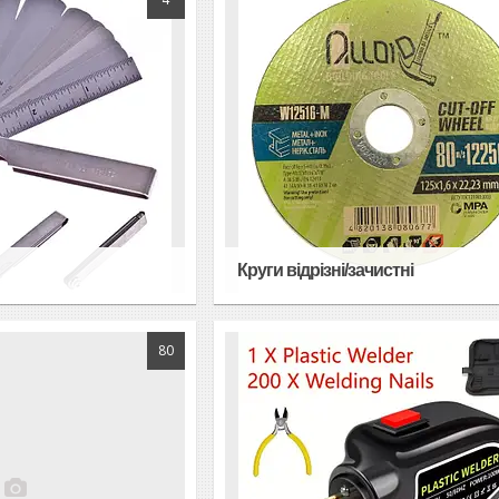
Круги відрізні/зачистні
80