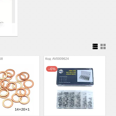
58
AV0009624
–6%