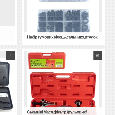
Набір гумових кілець,сальнико,втулок
4
91
Сьемнікі Масл.фільтр./рульових/