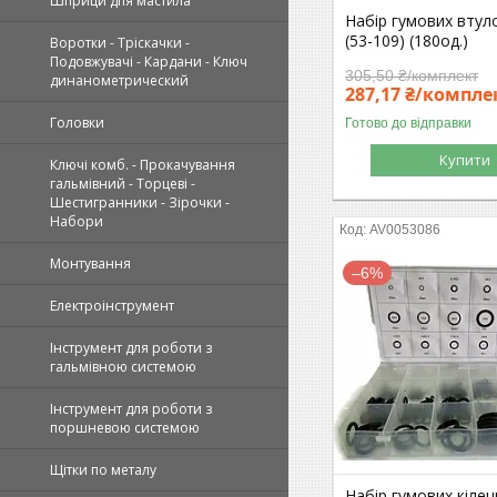
Шприци дпя мастила
Набір гумових втул
(53-109) (180од.)
Воротки - Тріскачки -
Подовжувачі - Кардани - Ключ
305,50 ₴/комплект
динанометрический
287,17 ₴/компле
Головки
Готово до відправки
Купити
Ключі комб. - Прокачування
гальмівний - Торцеві -
Шестигранники - Зірочки -
Набори
AV0053086
Монтування
–6%
Електроінструмент
Інструмент для роботи з
гальмівною системою
Інструмент для роботи з
поршневою системою
Щітки по металу
Набір гумових кілец