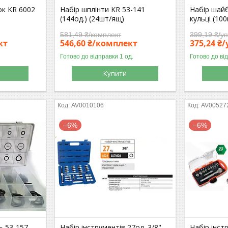
ок KR 6002
Набір шплінти KR 53-141
Набір шайб
(144од.) (24шт/ящ)
кульці (10
581,49 ₴/комплект
399,19 ₴/у
кт
546,60 ₴/комплект
375,24 ₴
Готово до відправки 1 од.
Готово до ві
Купити
AV0010106
AV00527
–6%
–6%
ь 53-157
Набір інструментів 27од. 3/8"
Набір інст