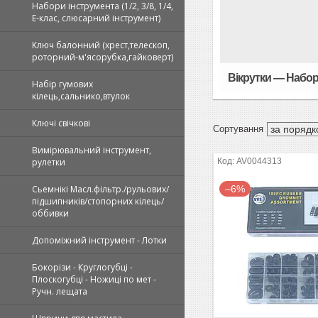
Набори інструмента (1/2, 3/8, 1/4,
Е-клас, слюсарний інструмент)
Ключ балонний (хрест,телескоп,
роторний-м'ясорубка,гайковерт)
Вікрутки — Набор
Набір гумових
кілець,сальнико,втулок
Ключі свічкові
Вимірювальний інструмент,
AV0044313
рулетки
–6%
Сьемнікі Масл.фільтр./рульових/
підшипників/стопорних кілець/
оббивки
Допоміжний інструмент - Лотки
Бокорізи - Круглогубці -
Плоскогубці - Ножиці по мет -
Ручн. лещата