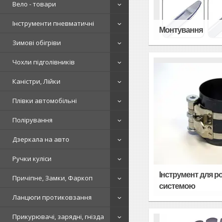
Вело - товари
Інструменти пневматичні
Монтування
Зимові обігріви
Чохли підголівників
Каністри, Лійки
Плівки автомобільні
Полірування
Дзеркала на авто
Ручки куліси
Інструмент для 
Причіпне, Замки, Фаркоп
системою
Ланцюги протиковзання
Прикурювачі, зарядні, гнізда