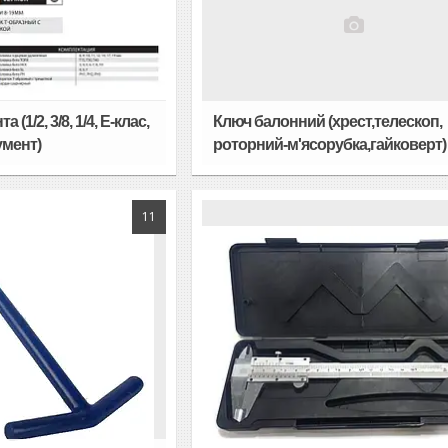
(1/2, 3/8, 1/4, Е-клас,
Ключ балонний (хрест,телескоп,
умент)
роторний-м'ясорубка,гайковерт)
11