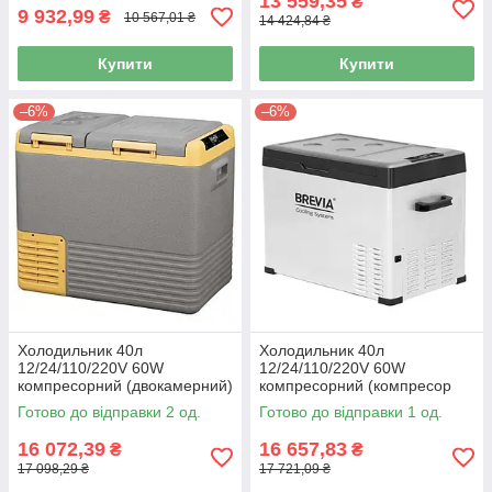
13 559,35
₴
9 932,99
₴
10 567,01 ₴
14 424,84 ₴
Купити
Купити
–6%
–6%
Холодильник 40л
Холодильник 40л
12/24/110/220V 60W
12/24/110/220V 60W
компресорний (двокамерний)
компресорний (компресор
"Brevia" 22560
LG) "Brevia" 22445
Готово до відправки 2 од.
Готово до відправки 1 од.
16 072,39
16 657,83
₴
₴
17 098,29 ₴
17 721,09 ₴