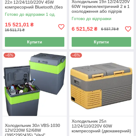
Холодильник 19л 12/24/220V
22л 12/24/110/220V 45W
60W термоелектричний 2 в 1
компресорний Bluetooth,(без
охолодження або підігрів
АКБ) "Brevia" 22130
Готово до відправки 1 од.
"Vitol" BL-219-19L
Готово до відправки
15 521,01
₴
6 521,52
₴
6 937,78 ₴
16 511,71 ₴
Купити
Купити
–6%
–6%
Холодильник 25л
Холодильник 30л VBS-1030
12/24/110/220V 60W
12V/220W 52/68W
компресорний (двокамерний)
(395*295*435) "Vitol"
"Brevia" 22540