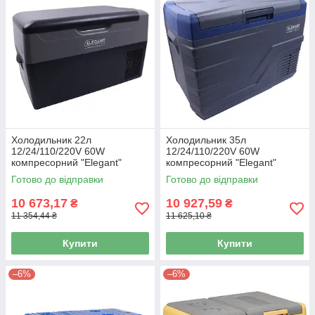
Холодильник 22л
Холодильник 35л
12/24/110/220V 60W
12/24/110/220V 60W
компресорний "Elegant"
компресорний "Elegant"
150102
150103
Готово до відправки
Готово до відправки
10 673,17
10 927,59
₴
₴
11 354,44 ₴
11 625,10 ₴
Купити
Купити
–6%
–6%