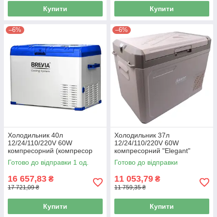
Купити
Купити
–6%
–6%
Холодильник 40л
Холодильник 37л
12/24/110/220V 60W
12/24/110/220V 60W
компресорний (компресор
компресорний "Elegant"
LG) "Brevia" 22425
150104
Готово до відправки 1 од.
Готово до відправки
16 657,83
11 053,79
₴
₴
17 721,09 ₴
11 759,35 ₴
Купити
Купити