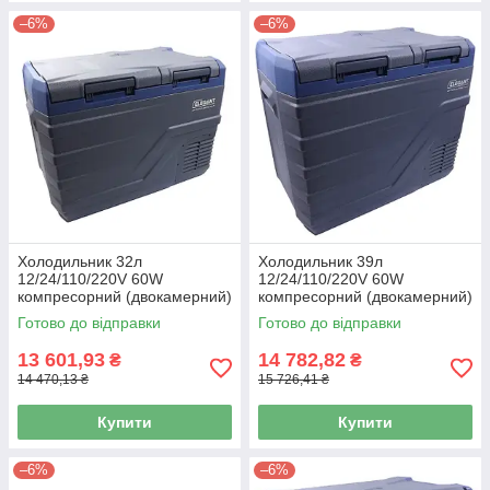
–6%
–6%
Холодильник 32л
Холодильник 39л
12/24/110/220V 60W
12/24/110/220V 60W
компресорний (двокамерний)
компресорний (двокамерний)
"Elegant" 150100
"Elegant" 150101
Готово до відправки
Готово до відправки
13 601,93
14 782,82
₴
₴
14 470,13 ₴
15 726,41 ₴
Купити
Купити
–6%
–6%