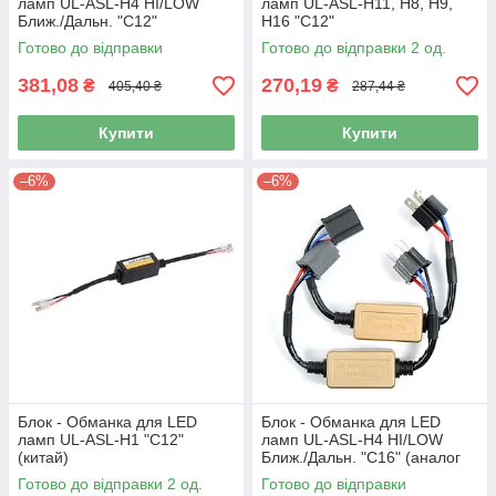
ламп UL-ASL-H4 HI/LOW
ламп UL-ASL-H11, H8, H9,
Ближ./Дальн. "C12"
H16 "C12"
Готово до відправки
Готово до відправки 2 од.
381,08
270,19
₴
₴
405,40 ₴
287,44 ₴
Купити
Купити
–6%
–6%
Блок - Обманка для LED
Блок - Обманка для LED
ламп UL-ASL-H1 "C12"
ламп UL-ASL-H4 HI/LOW
(китай)
Ближ./Дальн. "C16" (аналог
Бакстер)
Готово до відправки 2 од.
Готово до відправки