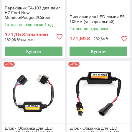
Перехідник TA-103 для ламп
H7 Ford New
Пильовик для LED лампи 55-
Mondeo/Peugeot/Citroen
105мм (універсальний)
Готово до відправки 1 од.
Готово до відправки
171,15
₴/комплект
171,69
₴
182,64 ₴
182,08 ₴/комплект
Купити
Купити
–6%
–6%
Блок - Обманка для LED
Блок - Обманка для LED