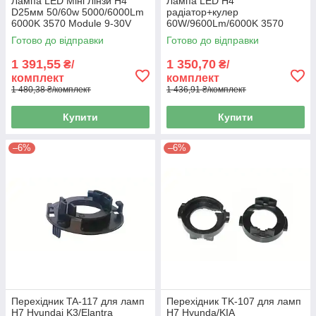
Лампа LED Міні Лінзи H4
Лампа LED H4
D25мм 50/60w 5000/6000Lm
радіатор+кулер
6000K 3570 Module 9-30V
60W/9600Lm/6000K 3570
Canbus,anti-EMC Y10Pro
Chip IP68/9-16V EMC-
Готово до відправки
Готово до відправки
драйвер "K10" 12 міс.гарантії
1 391,55
1 350,70
₴/
₴/
комплект
комплект
1 480,38 ₴/комплект
1 436,91 ₴/комплект
Купити
Купити
–6%
–6%
Перехідник TA-117 для ламп
Перехідник TK-107 для ламп
H7 Hyundai K3/Elantra
H7 Hyunda/KIA