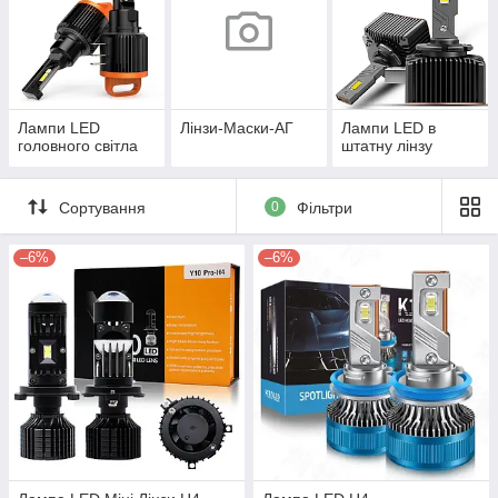
Лампи LED
Лінзи-Маски-АГ
Лампи LED в
головного світла
штатну лінзу
Сортування
0
Фільтри
–6%
–6%