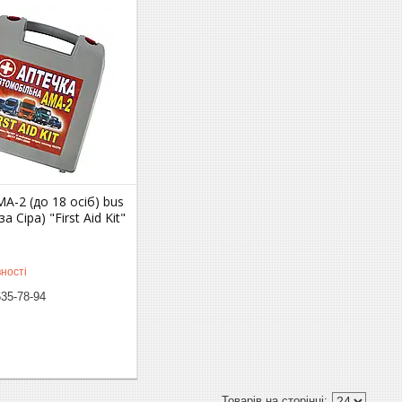
А-2 (до 18 осіб) bus
а Сіра) "First Aid Kit"
ності
635-78-94