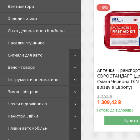
Вентилятори
–6%
Холодильники
Сітка декоративна бамбера
Насадки глушника
Сигнали для авто
Вело - товари
Аптечка -Транспорт
ЄВРОСТАНДАРТ (до 
Інструменти пневматичні
Сумка Червона DIN 
виїзду в Європу)
Зимові обігріви
1 393 ₴
1 309,42 ₴
Чохли підголівників
Готово до відправки
Каністри, Лійки
Купити
Плівки автомобільні