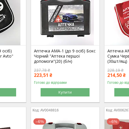
 осіб)
Аптечка АМА-1 (до 9 осіб) Бокс
Аптечка АМ
r Avto"
Чорний "Аптека першої
Сумка Черв
допомоги"(20) (б/н)
(30шт/ящ)
237,78 ₴
228,19 ₴
223,51 ₴
214,50 ₴
Готово до відправки
Готово до ві
Купити
AV0048816
AV00626
–6%
–6%