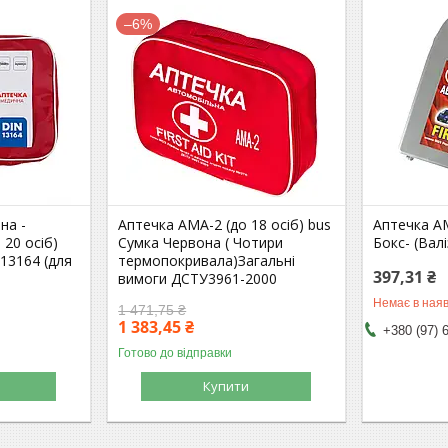
–6%
на -
Аптечка АМА-2 (до 18 осіб) bus
Аптечка АМ
20 осіб)
Сумка Червона ( Чотири
Бокс- (Валіз
13164 (для
термопокривала)Загальні
397,31 ₴
вимоги ДСТУ3961-2000
Немає в наяв
1 471,75 ₴
1 383,45 ₴
+380 (97) 
Готово до відправки
Купити