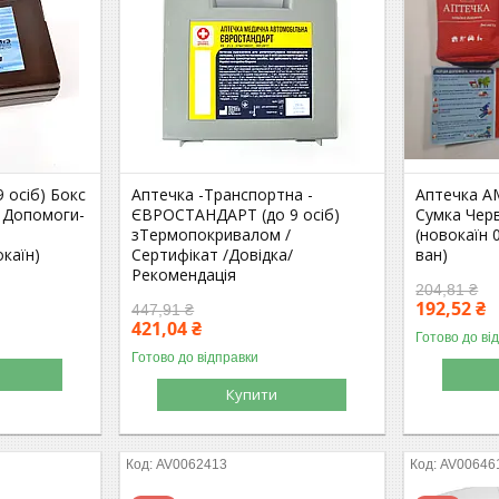
 осіб) Бокс
Аптечка -Транспортна -
Аптечка АМ
 Допомоги-
ЄВРОСТАНДАРТ (до 9 осіб)
Сумка Черво
зТермопокривалом /
(новокаїн 
каїн)
Сертифікат /Довідка/
ван)
Рекомендація
204,81 ₴
192,52 ₴
447,91 ₴
421,04 ₴
Готово до ві
Готово до відправки
Купити
AV0062413
AV00646