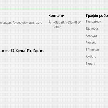
Графік робо
Понеділок
втотовари. Аксесуари для авто
+380 (97) 635-78-94
Viber
Вівторок
Середа
Четвер
Пʼятниця
енка, 15, Кривий Ріг, Україна
Субота
Неділя