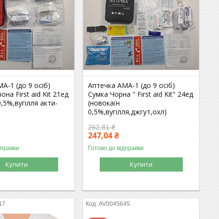
А-1 (до 9 осіб)
Аптечка АМА-1 (до 9 осіб)
на First aid Kit 21ед
Сумка Чорна " First aid Kit" 24ед
0,5%,вугілля акти-
(новокаїн
0,5%,вугілля,джгут,охл)
262,81 ₴
247,04 ₴
дправки
Готово до відправки
Купити
Купити
17
AV0045645