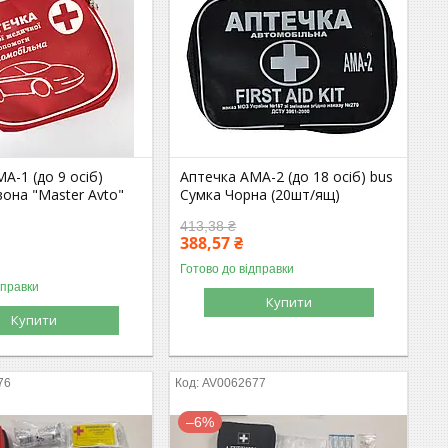
А-1 (до 9 осіб)
Аптечка АМА-2 (до 18 осіб) bus
она "Master Avto"
Сумка Чорна (20шт/ящ)
413,38 ₴
388,57 ₴
Готово до відправки
дправки
Купити
Купити
76
AV0062677
–6%