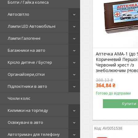
Болти / Гайка колеса
Автосвітло
Лампи LED Автомобільні
Лампи Галогенні
Багажники на авто
Аптечка АМА-1 (до 9
Коричневий Першоі
Крісло дитяче / Бустер
Червоний хрест /з
знеболюючим (Ново
Органайзери,сітки
388,13 ₴
364,84 ₴
Підлокітники в авто
Готово до відправки
Чохли коліс
Купити
Килимки на торпеду
Освіжувачі в авто
AV0051538
Автотримач для телефону