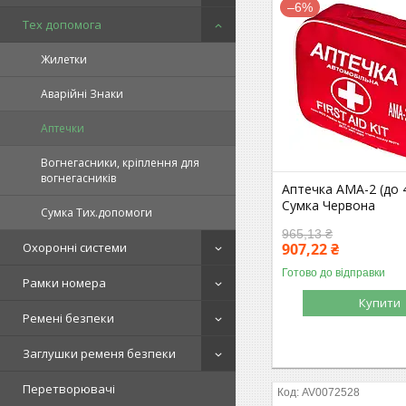
–6%
Тех допомога
Жилетки
Аварійні Знаки
Аптечки
Вогнегасники, кріплення для
вогнегасників
Аптечка АМА-2 (до 4
Сумка Червона
Сумка Тих.допомоги
965,13 ₴
907,22 ₴
Охоронні системи
Готово до відправки
Рамки номера
Купити
Ремені безпеки
Заглушки ременя безпеки
Перетворювачі
AV0072528