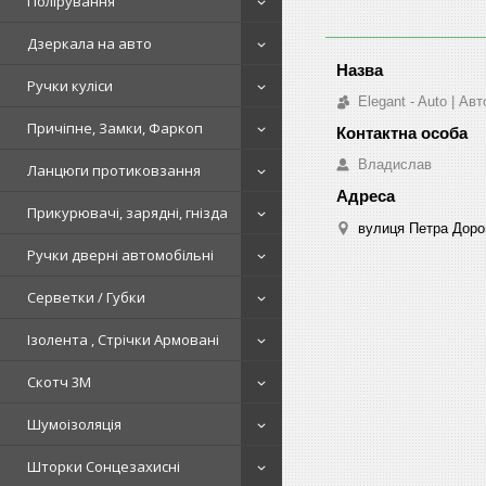
Полірування
Дзеркала на авто
Ручки куліси
Elegant - Auto | А
Причіпне, Замки, Фаркоп
Владислав
Ланцюги протиковзання
Прикурювачі, зарядні, гнізда
вулиця Петра Дорош
Ручки дверні автомобільні
Серветки / Губки
Ізолента , Стрічки Армовані
Скотч 3М
Шумоізоляція
Шторки Сонцезахисні