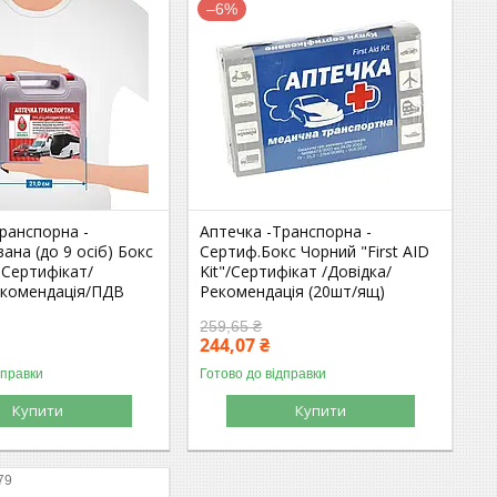
–6%
ранспорна -
Аптечка -Транспорна -
ана (до 9 осіб) Бокс
Сертиф.Бокс Чорний "First AID
- Сертифікат/
Kit"/Сертифікат /Довідка/
екомендація/ПДВ
Рекомендація (20шт/ящ)
259,65 ₴
244,07 ₴
дправки
Готово до відправки
Купити
Купити
79