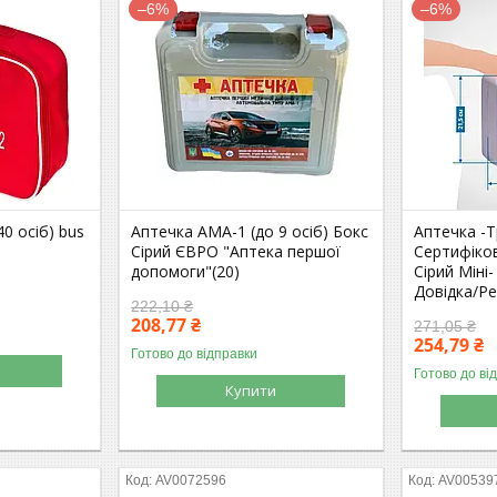
–6%
–6%
0 осіб) bus
Аптечка АМА-1 (до 9 осіб) Бокс
Аптечка -Т
Сірий ЄВРО "Аптека першої
Сертифіков
допомоги"(20)
Сірий Міні
Довідка/Р
222,10 ₴
208,77 ₴
271,05 ₴
254,79 ₴
Готово до відправки
Готово до ві
Купити
AV0072596
AV00539