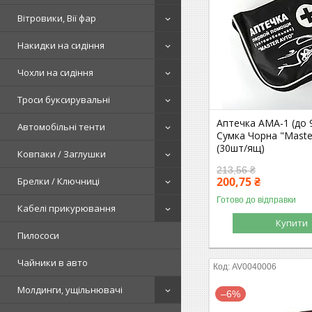
Вітровики, Вії фар
Накидки на сидіння
Чохли на сидіння
Троси буксирувальні
Аптечка АМА-1 (до 9
Автомобільні тенти
Сумка Чорна "Maste
(30шт/ящ)
Ковпаки / Заглушки
213,56 ₴
200,75 ₴
Брелки / Ключниці
Готово до відправки
Кабелі прикурювання
Купити
Пилососи
Чайники в авто
AV0040006
Молдинги, ущільнювачі
–6%