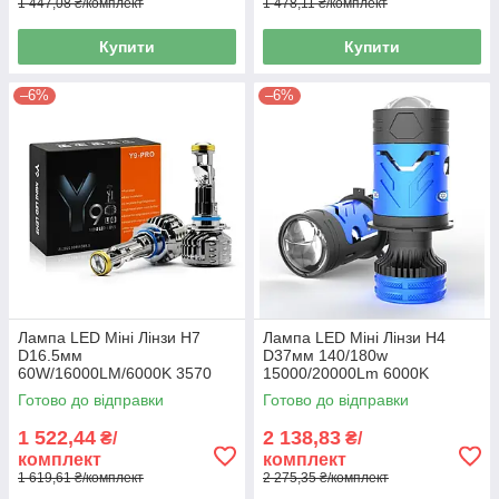
1 447,08 ₴/комплект
1 478,11 ₴/комплект
Купити
Купити
–6%
–6%
Лампа LED Міні Лінзи H7
Лампа LED Міні Лінзи H4
D16.5мм
D37мм 140/180w
60W/16000LM/6000K 3570
15000/20000Lm 6000K
Module 9-30V Canbus Y9Pro
4575+1860 Module 9-16V
Готово до відправки
Готово до відправки
12 місяців гарант
Canbus шторка F90
1 522,44
2 138,83
₴/
₴/
комплект
комплект
1 619,61 ₴/комплект
2 275,35 ₴/комплект