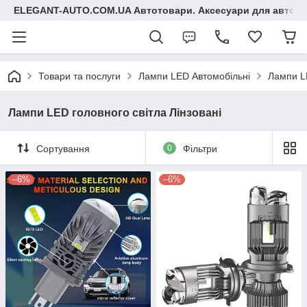
ELEGANT-AUTO.COM.UA Автотовари. Аксесуари для авто
Товари та послуги
Лампи LED Автомобільні
Лампи LE
Лампи LED головного світла Лінзовані
Сортування
0
Фільтри
–6%
–6%