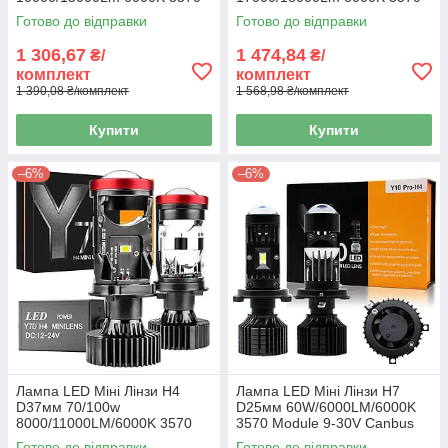
Chips 12V "M01S"
Chip 12V "F60"
Готово до відправки
Готово до відправки
1 306,67
1 474,84
₴/
₴/
комплект
комплект
1 390,08 ₴/комплект
1 568,98 ₴/комплект
Купити
Купити
–6%
–6%
Лампа LED Міні Лінзи H4
Лампа LED Міні Лінзи H7
D37мм 70/100w
D25мм 60W/6000LM/6000K
8000/11000LM/6000K 3570
3570 Module 9-30V Canbus
Module 9-30V Canbus Y7D
Y10Pro
Готово до відправки
Готово до відправки