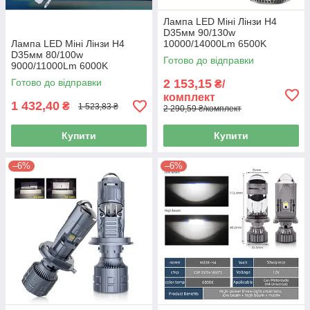
Лампа LED Міні Лінзи H4
D35мм 90/130w
Лампа LED Міні Лінзи H4
10000/14000Lm 6500K
D35мм 80/100w
3570*5 Chip AllSeason 12V
Готово до відправки
9000/11000Lm 6000K
"M01Q"
3570+3570 Chips 12v "M01P"
Готово до відправки
2 153,15
₴/
комплект
1 432,40
₴
1 523,83 ₴
2 290,59 ₴/комплект
Купити
Купити
–6%
–6%