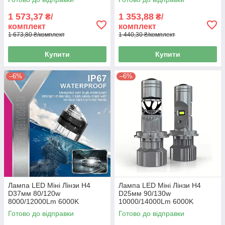
1 573,37
1 353,88
₴/
₴/
комплект
комплект
1 673,80 ₴/комплект
1 440,30 ₴/комплект
Купити
Купити
–6%
–6%
Лампа LED Міні Лінзи H4
Лампа LED Міні Лінзи H4
D37мм 80/120w
D25мм 90/130w
8000/12000Lm 6000K
10000/14000Lm 6000K
3570+1860 Module 9-30V
7035+7535 Module9-
Готово до відправки
Готово до відправки
Canbus Y3
36VCanbus F40Mini+350%