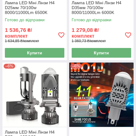
Лампа LED Міні Лінзи H4
Лампа LED Міні Лінзи H4
D25мм 70/100w
D35мм 70/100w
8000/11000Lm 6500K
8000/11000Lm 6000K
3570+1860*2 Chip Matrix 12V
3570+1860*2 12V "M01K"
Готово до відправки
Готово до відправки
"M01M"
1 536,76
1 279,08
₴/
₴/
комплект
комплект
1 634,85 ₴/комплект
1 360,73 ₴/комплект
Купити
Купити
–6%
–6%
Лампа LED Міні Лінзи H4