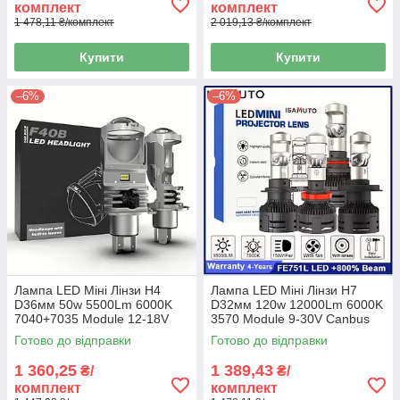
комплект
комплект
1 478,11 ₴/комплект
2 019,13 ₴/комплект
Купити
Купити
–6%
–6%
Лампа LED Міні Лінзи H4
Лампа LED Міні Лінзи H7
D36мм 50w 5500Lm 6000K
D32мм 120w 12000Lm 6000K
7040+7035 Module 12-18V
3570 Module 9-30V Canbus
Canbus F40B
(A80S)
Готово до відправки
Готово до відправки
1 360,25
1 389,43
₴/
₴/
комплект
комплект