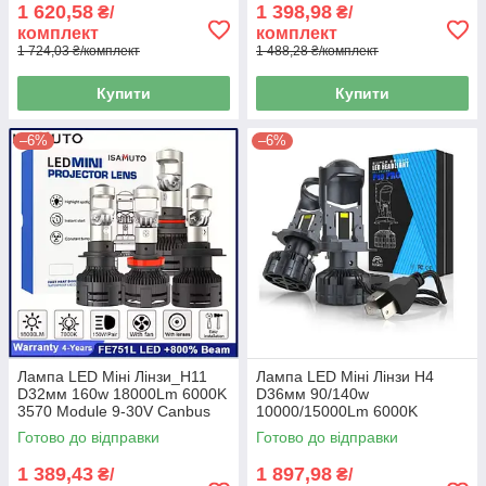
1 620,58
1 398,98
₴/
₴/
комплект
комплект
1 724,03 ₴/комплект
1 488,28 ₴/комплект
Купити
Купити
–6%
–6%
Лампа LED Міні Лінзи_H11
Лампа LED Міні Лінзи H4
D32мм 160w 18000Lm 6000K
D36мм 90/140w
3570 Module 9-30V Canbus
10000/15000Lm 6000K
(A80S)
7035+7535 Module 9-30V
Готово до відправки
Готово до відправки
Canbus F40PRO
1 389,43
1 897,98
₴/
₴/