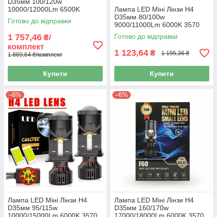
D35мм 100/120w
10000/12000Lm 6500K
Лампа LED Міні Лінзи H4
3570+5050 Chip Matrix 12V
D35мм 80/100w
Готово до відправки
"M01K-T"
9000/11000Lm 6000K 3570
Chips 12v "M01J"
1 757,46
Готово до відправки
₴/
комплект
1 123,64
₴
1 195,36 ₴
1 869,64 ₴/комплект
Купити
Купити
–6%
–6%
Лампа LED Міні Лінзи H4
Лампа LED Міні Лінзи H4
D35мм 95/115w
D35мм 160/170w
10000/15000Lm 6000K 3570
17000/18000Lm 6000K 3570