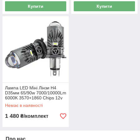
Купити
Купити
Лампа LED Міні Лінзи H4
D35мм 65/90w 7000/10000Lm
6000K 3570+1860 Chips 12v
"M01P"
Немає в наявності
1 480
₴/комплект
Про нас