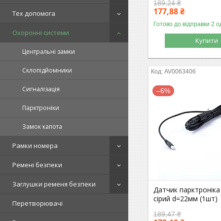
189,24 ₴
177,88 ₴
Тех допомога
Готово до відправки 2 о
Охоронні системи
Купити
Центральні замки
Склопідйомники
AV0063406
Сигналізація
–6%
Парктроніки
Замок капота
Рамки номера
Ремені безпеки
Заглушки ременя безпеки
Датчик парктроніка
сірий d=22мм (1шт)
Перетворювачі
189,47 ₴