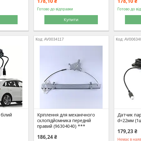
178,10 ₴
178,10 ₴
Готово до відправки
Готово до ві
Купити
AV0034117
AV00634
 білий
Кріплення для механічного
Датчик пар
склопідйомника передній
d=22мм (1
правий (96304040) ***
179,23 ₴
186,24 ₴
Немає в наяв