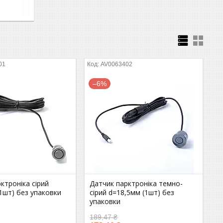
01
AV0063402
–6%
ктроніка сірий
Датчик парктроніка темно-
1шт) без упаковки
сірий d=18,5мм (1шт) без
упаковки
189,47 ₴