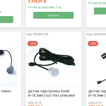
3 319,01 ₴
Готово до ві
Готово до відправки 2 од.
д.
Купити
AV0067194
AV00545
–6%
–6%
 темно-
Датчик парктроніка білий
Датчик па
d=18,5мм (1шт) без упаковки
d=18,5мм (
189,47 ₴
189,47 ₴