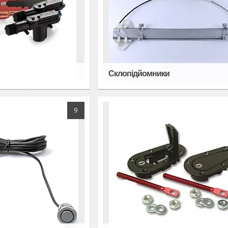
и
Склопідйомники
9