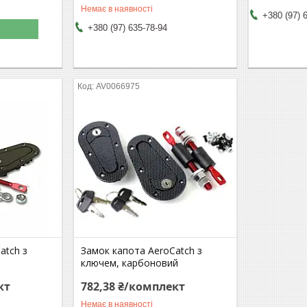
Немає в наявності
+380 (97) 
+380 (97) 635-78-94
AV0066975
atch з
Замок капота AeroCatch з
ключем, карбоновий
кт
782,38 ₴/комплект
Немає в наявності