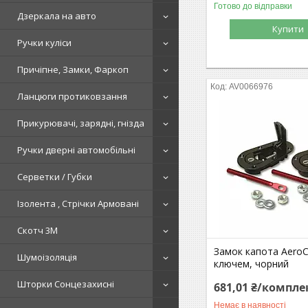
Готово до відправки
Дзеркала на авто
Купити
Ручки куліси
Причіпне, Замки, Фаркоп
AV0066976
Ланцюги протиковзання
Прикурювачі, зарядні, гнізда
Ручки дверні автомобільні
Серветки / Губки
Ізолента , Стрічки Армовані
Скотч 3М
Замок капота AeroC
Шумоізоляція
ключем, чорний
Шторки Сонцезахисні
681,01 ₴/компле
Немає в наявності