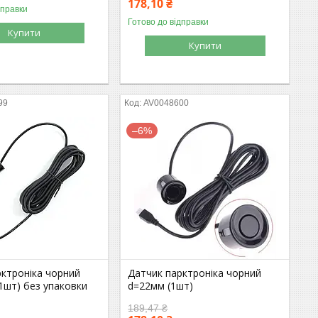
178,10 ₴
дправки
Готово до відправки
Купити
Купити
99
AV0048600
–6%
рктроніка чорний
Датчик парктроніка чорний
1шт) без упаковки
d=22мм (1шт)
189,47 ₴