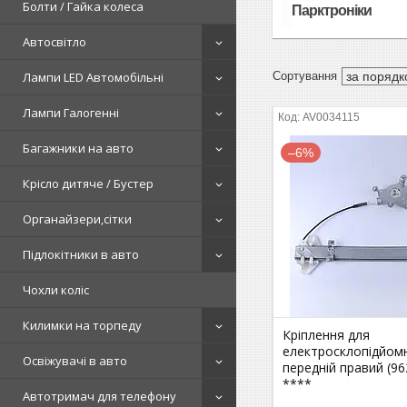
Болти / Гайка колеса
Парктроніки
Автосвітло
Лампи LED Автомобільні
Лампи Галогенні
AV0034115
Багажники на авто
–6%
Крісло дитяче / Бустер
Органайзери,сітки
Підлокітники в авто
Чохли коліс
Килимки на торпеду
Кріплення для
електросклопідйом
Освіжувачі в авто
передній правий (9
****
Автотримач для телефону