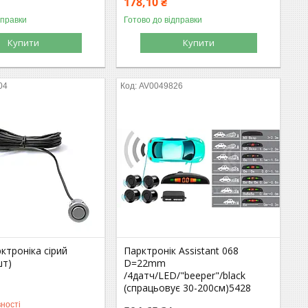
178,10 ₴
дправки
Готово до відправки
Купити
Купити
04
AV0049826
ктроніка сірий
Парктронік Assistant 068
шт)
D=22mm
/4датч/LED/"beeper"/black
(спрацьовує 30-200см)5428
ності