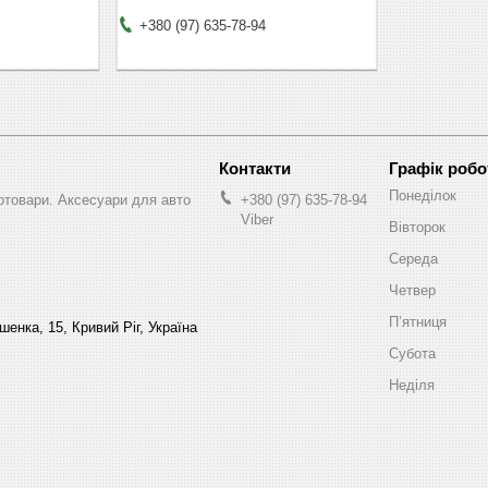
+380 (97) 635-78-94
Графік робо
Понеділок
втотовари. Аксесуари для авто
+380 (97) 635-78-94
Viber
Вівторок
Середа
Четвер
Пʼятниця
енка, 15, Кривий Ріг, Україна
Субота
Неділя