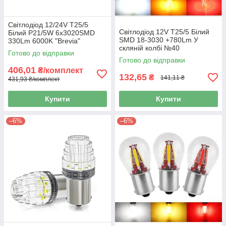
Світлодіод 12/24V T25/5
Світлодіод 12V Т25/5 Білий
Білий P21/5W 6x3020SMD
SMD 18-3030 +780Lm У
330Lm 6000K "Brevia"
скляній колбі №40
CANbus №10103 (2шт)
Готово до відправки
Готово до відправки
406,01
₴/комплект
132,65
₴
141,11 ₴
431,93 ₴/комплект
Купити
Купити
–6%
–6%