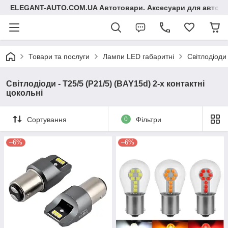
ELEGANT-AUTO.COM.UA Автотовари. Аксесуари для авто
Товари та послуги
Лампи LED габаритні
Світлодіоди 
Світлодіоди - T25/5 (P21/5) (BAY15d) 2-х контактні
цокольні
Сортування
0
Фільтри
–6%
–6%