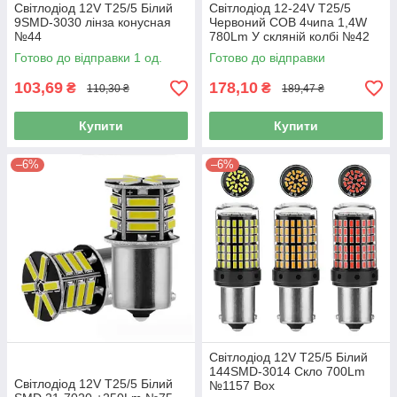
Світлодіод 12V Т25/5 Білий
Світлодіод 12-24V Т25/5
9SMD-3030 лінза конусная
Червоний COB 4чипа 1,4W
№44
780Lm У скляній колбі №42
Готово до відправки 1 од.
Готово до відправки
103,69
178,10
₴
₴
110,30 ₴
189,47 ₴
Купити
Купити
–6%
–6%
Світлодіод 12V Т25/5 Білий
144SMD-3014 Скло 700Lm
Світлодіод 12V Т25/5 Білий
№1157 Box