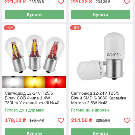
221,39
220,32
₴
₴
235,53 ₴
234,39 ₴
Купити
Купити
–6%
–6%
Світлодіод 12-24V Т25/5
Світлодіод 12-24V Т25/5
Білий COB 4чипа 1,4W
Білий SMD 6-3030 Кераміка
780Lm У скляній колбі №40
Матова 2,5W №48
Готово до відправки
Готово до відправки
178,10
214,50
₴
₴
189,47 ₴
228,19 ₴
Купити
Купити