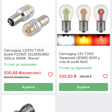
Світлодіод 12/24V T25/5
Світлодіод 12V Т25/5
Білий P21W/5 15x2835SMD
Червоний 18SMD-3030 у
330Lm 6000K "Brevia"
стек-ій колбі №42
CANbus №10203 (2шт)
Готово до відправки
Готово до відправки
530,68
₴/комплект
150,83
₴
160,46 ₴
564,55 ₴/комплект
Купити
Купити