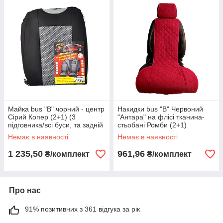
Майка bus "B" чорний - центр
Накидки bus "B" Червоний
Сірий Копер (2+1) (3
"Антара" на флісі тканина-
підговника/всі буси, та задній
стьобані Ромби (2+1)
ряд) "Автосвіт"
Немає в наявності
Немає в наявності
1 235,50
961,96
₴/комплект
₴/комплект
Про нас
91% позитивних з 361 відгука за рік