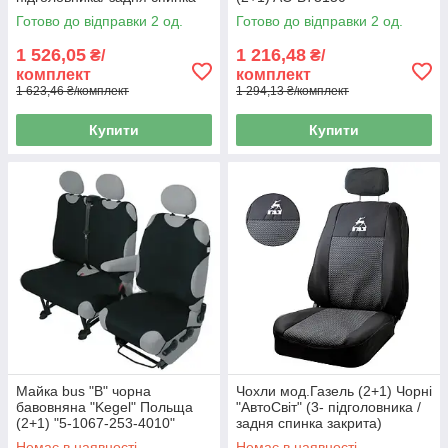
закрита)
Готово до відправки 2 од.
Готово до відправки 2 од.
1 526,05
1 216,48
₴/
₴/
комплект
комплект
1 623,46 ₴/комплект
1 294,13 ₴/комплект
Купити
Купити
Майка bus "B" чорна
Чохли мод.Газель (2+1) Чорні
бавовняна "Kegel" Польща
"АвтоСвіт" (3- підголовника /
(2+1) "5-1067-253-4010"
задня спинка закрита)
Немає в наявності
Немає в наявності