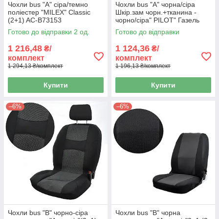
Чохли bus "A" сіра/темно
Чохли bus "A" чорна/сіра
поліестер "MILEX" Classic
Шкір.зам чорн.+тканина -
(2+1) AC-B73153
чорно/сіра" PILOT" Газель
(2+1)
Готово до відправки 2 од.
Готово до відправки
1 216,48
1 124,36
₴/
₴/
комплект
комплект
1 294,13 ₴/комплект
1 196,13 ₴/комплект
Купити
Купити
–6%
–6%
Чохли bus "B" чорно-сіра
Чохли bus "B" чорна