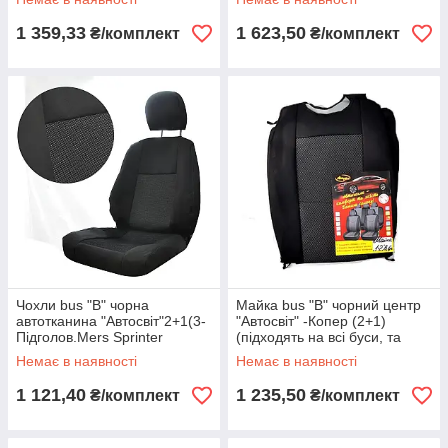
1 359,33
1 623,50
₴/комплект
₴/комплект
Чохли bus "B" чорна
Майка bus "B" чорний центр
автотканина "Автосвіт"2+1(3-
"Автосвіт" -Копер (2+1)
Підголов.Mers Sprinter
(підходять на всі буси, та
06-/VW Crafter 06-) без Лого
задній ряд)
Немає в наявності
Немає в наявності
1 121,40
1 235,50
₴/комплект
₴/комплект