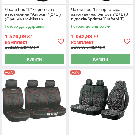
Чохли bus "B" чорно-сіра
Чохли bus "B" чорно-сіра
автотканина "Автосвіт"(2+1 )
автотканина "Автосвіт"2+1 (3
(Opel Vivaro-Nissan
підголів/Sprinter/Crafter/LT)
Primastar-Renault traffic)
(дешеві)
Готово до відправки
Готово до відправки
1 526,09
1 042,93
₴/
₴/
комплект
комплект
1 623,50 ₴/комплект
1 109,50 ₴/комплект
Купити
Купити
–6%
–6%