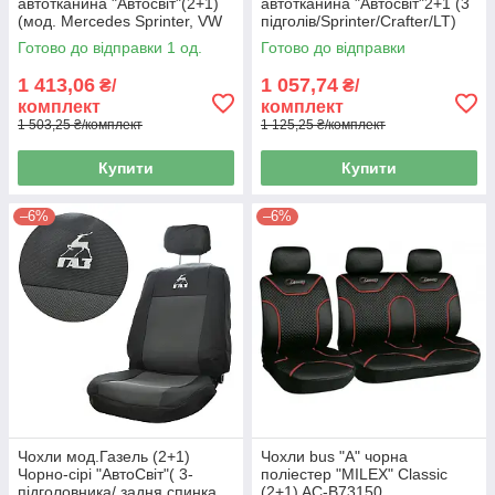
автотканина "Автосвіт"(2+1)
автотканина "Автосвіт"2+1 (3
(мод. Mercedes Sprinter, VW
підголів/Sprinter/Crafter/LT)
LT 96-06 3 підгол.)
(дешеві)
Готово до відправки 1 од.
Готово до відправки
1 413,06
1 057,74
₴/
₴/
комплект
комплект
1 503,25 ₴/комплект
1 125,25 ₴/комплект
Купити
Купити
–6%
–6%
Чохли мод.Газель (2+1)
Чохли bus "A" чорна
Чорно-сірі "АвтоСвіт"( 3-
поліестер "MILEX" Classic
підголовника/ задня спинка
(2+1) AC-B73150