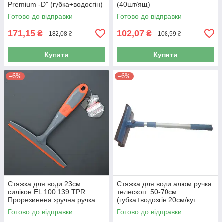
Premium -D" (губка+водосгін)
(40шт/ящ)
Польща (30шт/ящ)
Готово до відправки
Готово до відправки
171,15
102,07
₴
₴
182,08 ₴
108,59 ₴
Купити
Купити
–6%
–6%
Стяжка для води 23см
Стяжка для води алюм.ручка
силікон EL 100 139 TPR
телескоп. 50-70см
Прорезинена зручна ручка
(губка+водозгін 20см/кут
(40шт/ящ)
нахилу) BP-30 "BI-Plast"
Готово до відправки
Готово до відправки