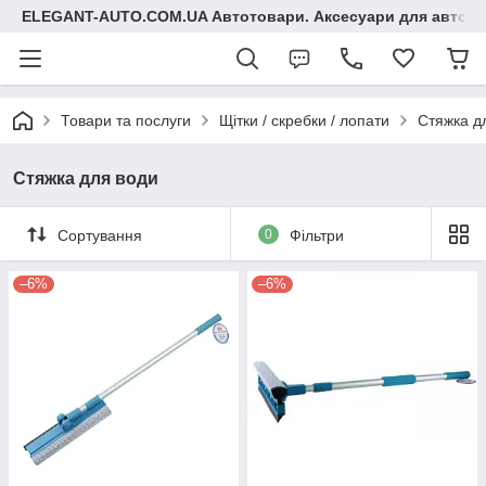
ELEGANT-AUTO.COM.UA Автотовари. Аксесуари для авто
Товари та послуги
Щітки / скребки / лопати
Стяжка д
Стяжка для води
Сортування
0
Фільтри
–6%
–6%