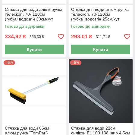
Стяжка для води алюм.ручка
Стяжка для води алюм.ручка
телескоп. 70- 120см
телескоп. 70-120см
(губка+водозгін 30см/кут
(губка+водозгін 25см/кут
нахилу) BP-50 "BI-Plast"
нахилу) BP-45 "BI-Plast"
Готово до відправки
Готово до відправки
334,92
293,01
₴
₴
356,30 ₴
311,71 ₴
Купити
Купити
–6%
–6%
Стяжка для води 65см
Стяжка для води 22см
алюм.ручка "TomPar"-
силікон EL 100 138 шир.4.5см