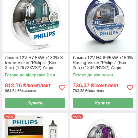
Лампа 12V H7 55W +130% X-
Лампа 12V H4 60/55W +150%
treme Vision "Philips" (Box-
Racing Vision "Philips" (Box-
2шт) (12972XVS2) Акція
2шт) (12342RVS2) Акція
Готово до відправки 2 од.
Готово до відправки
812,76
736,37
₴/комплект
₴/комплект
864,64 ₴/комплект
783,38 ₴/комплект
Купити
Купити
–6%
–6%