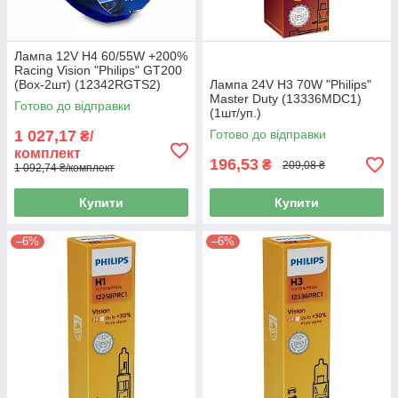
Лампа 12V H4 60/55W +200%
Racing Vision "Philips" GT200
(Box-2шт) (12342RGTS2)
Лампа 24V H3 70W "Philips"
Master Duty (13336MDC1)
Готово до відправки
(1шт/уп.)
1 027,17
Готово до відправки
₴/
комплект
196,53
₴
209,08 ₴
1 092,74 ₴/комплект
Купити
Купити
–6%
–6%