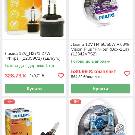
Лампа 12V H4 60/55W + 60%
Vision Plus "Philips" (Box-2шт)
Лампа 12V_H27/1 27W
(12342VPS2)
"Philips" (12059C1) (1шт/уп.)
Готово до відправки
Готово до відправки 1 од.
530,99
₴/комплект
328,73
₴
349,71 ₴
564,89 ₴/комплект
Купити
Купити
–6%
–6%