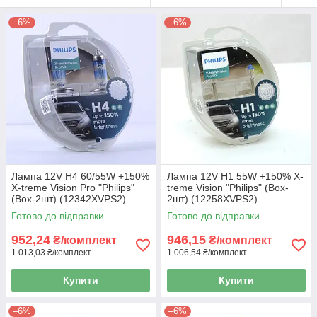
–6%
–6%
Лампа 12V H4 60/55W +150%
Лампа 12V H1 55W +150% X-
X-treme Vision Pro "Philips"
treme Vision "Philips" (Box-
(Box-2шт) (12342XVPS2)
2шт) (12258XVPS2)
Готово до відправки
Готово до відправки
952,24
946,15
₴/комплект
₴/комплект
1 013,03 ₴/комплект
1 006,54 ₴/комплект
Купити
Купити
–6%
–6%