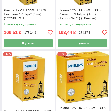
Лампа 12V H1 55W + 30%
Лампа 12V H3 55W + 30%
Premium "Philips" (1шт)
Premium "Philips" (1шт)
(12258PRC1)
(12336PRC1) (10шт/уп)
Готово до відправки
Готово до відправки
166,51
163,44
₴
₴
177,14 ₴
173,87 ₴
Купити
Купити
–6%
–6%
Лампа 12V H4 60/55W + 30%