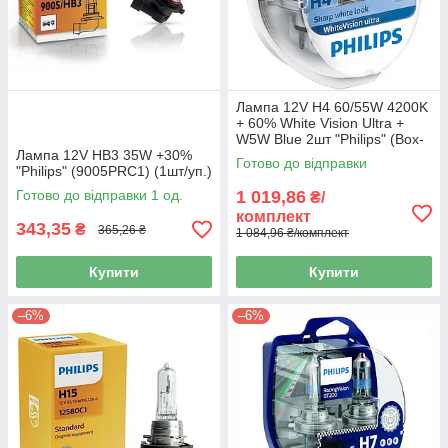
Лампа 12V H4 60/55W 4200K
+ 60% White Vision Ultra +
W5W Blue 2шт "Philips" (Box-
Лампа 12V HB3 35W +30%
2шт) (12342WVUSM)
Готово до відправки
"Philips" (9005PRC1) (1шт/уп.)
Готово до відправки 1 од.
1 019,86
₴/
комплект
343,35
₴
365,26 ₴
1 084,96 ₴/комплект
Купити
Купити
–6%
–6%