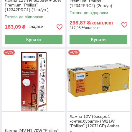
Лампа 12V H4 60/55W + 30%
Premium "Philips"
Premium "Philips"
(12342PRC2) (2шт/уп)
(12342PRC1) (1шт/уп.)
Готово до відправки
Готово до відправки
298,87
₴/комплект
183,09
₴
194,78 ₴
317,95 ₴/комплект
Купити
Купити
–6%
–6%
Лампа 12V (бесцок.1-
контак.бурштин) W21W
"Philips" (12071CP) Amber
Лампа 24V H1 70W "Philips"
(уп.10шт)