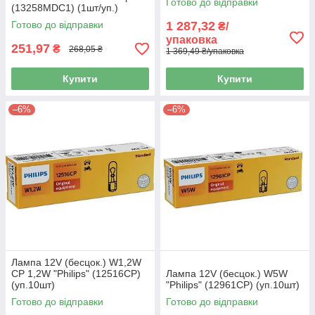
Готово до відправки
(13258MDC1) (1шт/уп.)
Готово до відправки
1 287,32
₴/
упаковка
251,97
₴
268,05 ₴
1 369,49 ₴/упаковка
Купити
Купити
–6%
–6%
Лампа 12V (бесцок.) W1,2W
CP 1,2W "Philips" (12516CP)
Лампа 12V (бесцок.) W5W
(уп.10шт)
"Philips" (12961CP) (уп.10шт)
Готово до відправки
Готово до відправки