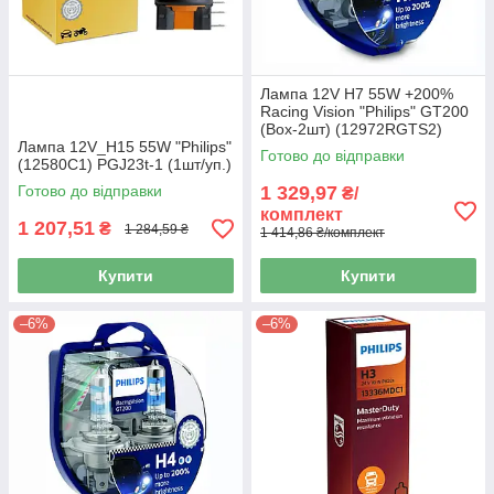
Лампа 12V H7 55W +200%
Racing Vision "Philips" GT200
(Box-2шт) (12972RGTS2)
Лампа 12V_H15 55W "Philips"
Готово до відправки
(12580C1) PGJ23t-1 (1шт/уп.)
Готово до відправки
1 329,97
₴/
комплект
1 207,51
₴
1 284,59 ₴
1 414,86 ₴/комплект
Купити
Купити
–6%
–6%