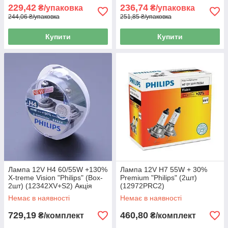
229,42
236,74
₴/упаковка
₴/упаковка
244,06 ₴/упаковка
251,85 ₴/упаковка
Купити
Купити
Лампа 12V H4 60/55W +130%
Лампа 12V H7 55W + 30%
X-treme Vision "Philips" (Box-
Premium "Philips" (2шт)
2шт) (12342XV+S2) Акція
(12972PRC2)
Немає в наявності
Немає в наявності
729,19
460,80
₴/комплект
₴/комплект