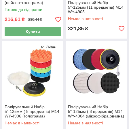
(нейлон+голограма)
Полірувальний Набір
5"-125мм (11 предметів) M14
Готово до відправки
WY-4905
(голограма+мікрофібра)
216,61
Немає в наявності
₴
230,44 ₴
321,85
₴
Купити
Полірувальний Набір
Полірувальний Набір
5"-125мм ( 8 предметів) M14
5"-125мм ( 8 предметів) M14
WY-4906 (голограма)
WY-4904 (мікрофібра,овчина)
Немає в наявності
Немає в наявності