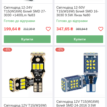
Світлодіод 12-24V
Світлодіод 12-50V
T15(W16W) Білий SMD 27-
T15(W16W) Білий SMD 16-
3030 +1400Lm №83
3030 9.5W Лінза №80
Готово до відправки
Готово до відправки
199,64
347,65
₴
₴
212,39 ₴
369,84 ₴
Купити
Купити
–6%
–6%
Світлодіод 12V T15(W16W)
Світлодіод 12V T15(W16W)
Білий SMD 24-2016 3.5W