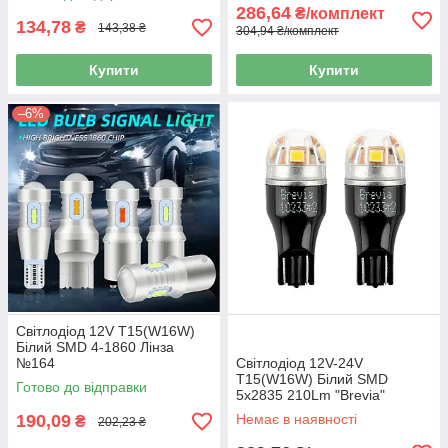
286,64
₴/комплект
134,78
₴
143,38 ₴
304,94 ₴/комплект
Купити
Купити
–6%
Світлодіод 12V T15(W16W)
Білий SMD 4-1860 Лінза
№164
Світлодіод 12V-24V
T15(W16W) Білий SMD
Готово до відправки
5x2835 210Lm "Brevia"
CUNbus 10233X2 (2шт)
190,09
Немає в наявності
₴
202,23 ₴