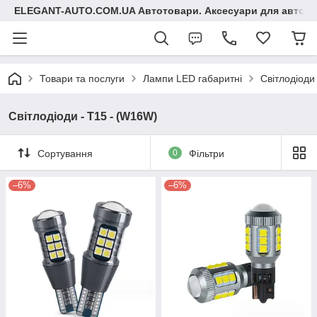
ELEGANT-AUTO.COM.UA Автотовари. Аксесуари для авто
Товари та послуги
Лампи LED габаритні
Світлодіоди
Світлодіоди - T15 - (W16W)
Сортування
0
Фільтри
–6%
–6%