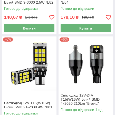
Білий SMD 9-3030 2.5W №82
№84
Готово до відправки
Готово до відправки
140,67
178,10
₴
₴
149,64 ₴
189,47 ₴
Купити
Купити
–6%
–6%
Світлодіод 12V-24V
T15(W16W) Білий SMD
Світлодіод 12V T15(W16W)
4x3020 210Lm "Brevia"
Білий SMD 21-2830 4W №81
CUNbus 10133X2 (2шт)
Готово до відправки 1 од.
Готово до відправки