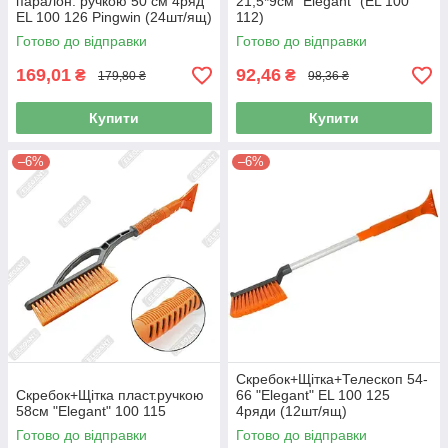
паралон. ручкою 50 см 4ряд
21,5*9см "Elegant" (EL 100
EL 100 126 Pingwin (24шт/ящ)
112)
Готово до відправки
Готово до відправки
169,01
92,46
₴
₴
179,80 ₴
98,36 ₴
Купити
Купити
–6%
–6%
Скребок+Щітка+Телескоп 54-
Скребок+Щітка пласт.ручкою
66 "Elegant" EL 100 125
58см "Elegant" 100 115
4ряди (12шт/ящ)
Готово до відправки
Готово до відправки