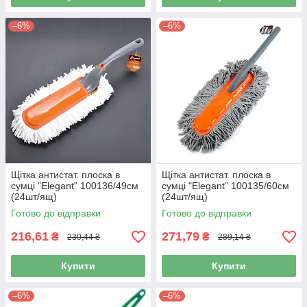
–6%
–6%
Щітка антистат. плоска в
Щітка антистат. плоска в
сумці "Elegant" 100136/49см
сумці "Elegant" 100135/60см
(24шт/ящ)
(24шт/ящ)
Готово до відправки
Готово до відправки
216,61
271,79
₴
₴
230,44 ₴
289,14 ₴
Купити
Купити
–6%
–6%