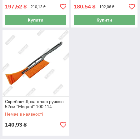
197,52
180,54
₴
₴
210,13 ₴
192,06 ₴
Купити
Купити
Скребок+Щітка пласт.ручкою
52см "Elegant" 100 114
Немає в наявності
140,93
₴