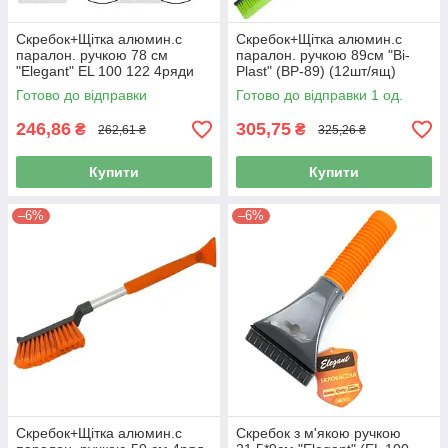
Скребок+Щітка алюмин.с
Скребок+Щітка алюмин.с
паралон. ручкою 78 см
паралон. ручкою 89см "Bi-
"Elegant" EL 100 122 4ряди
Plast" (BP-89) (12шт/ящ)
(12шт/ящ)
Готово до відправки
Готово до відправки 1 од.
246,86
305,75
₴
₴
262,61 ₴
325,26 ₴
Купити
Купити
–6%
–6%
Скребок+Щітка алюмин.с
Скребок з м'якою ручкою