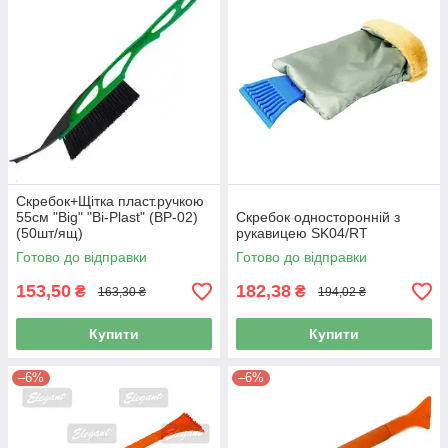
Скребок+Щітка пласт.ручкою
55см "Big" "Bi-Plast" (BP-02)
Скребок односторонній з
(50шт/ящ)
рукавицею SK04/RT
Готово до відправки
Готово до відправки
153,50
182,38
₴
₴
163,30 ₴
194,02 ₴
Купити
Купити
–6%
–6%