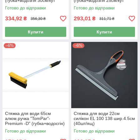
(губка+водозгін 30см/кут
(губка+водозгін 25см/кут
нахилу) BP-50 "BI-Plast"
нахилу) BP-45 "BI-Plast"
Готово до відправки
Готово до відправки
334,92
293,01
₴
₴
356,30 ₴
311,71 ₴
Купити
Купити
–6%
–6%
Стяжка для води 65см
Стяжка для води 22см
алюм.ручка "TomPar"-
силікон EL 100 138 шир.4.5см
Premium -D" (губка+водосгін)
(40шт/ящ)
Польща (30шт/ящ)
Готово до відправки
Готово до відправки