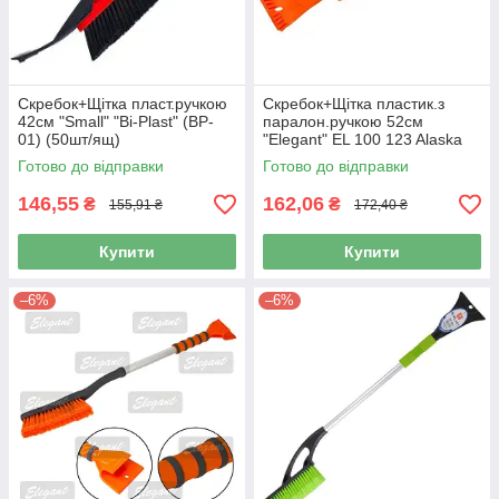
Скребок+Щітка пласт.ручкою
Скребок+Щітка пластик.з
42см "Small" "Bi-Plast" (BP-
паралон.ручкою 52см
01) (50шт/ящ)
"Elegant" EL 100 123 Alaska
(24шт/ящ)
Готово до відправки
Готово до відправки
146,55
162,06
₴
₴
155,91 ₴
172,40 ₴
Купити
Купити
–6%
–6%