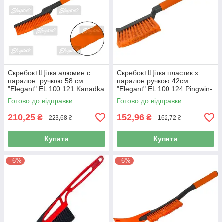
Скребок+Щітка алюмин.с
Скребок+Щітка пластик.з
паралон. ручкою 58 см
паралон.ручкою 42см
"Elegant" EL 100 121 Kanadka
"Elegant" EL 100 124 Pingwin-
(12шт/ящ)
4ряд (24шт/ящ)
Готово до відправки
Готово до відправки
210,25
152,96
₴
₴
223,68 ₴
162,72 ₴
Купити
Купити
–6%
–6%