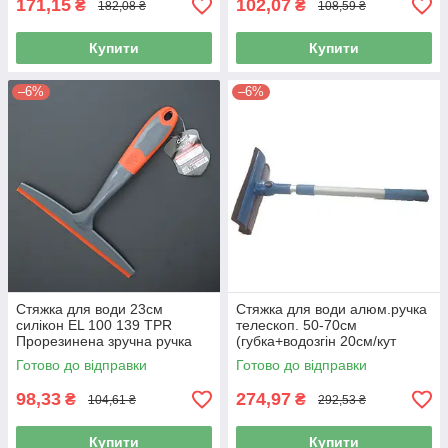
171,15
102,07
₴
₴
182,08 ₴
108,59 ₴
Купити
Купити
–6%
–6%
Стяжка для води 23см
Стяжка для води алюм.ручка
силікон EL 100 139 TPR
телескоп. 50-70см
Прорезинена зручна ручка
(губка+водозгін 20см/кут
(40шт/ящ)
нахилу) BP-30 "BI-Plast"
Готово до відправки
Готово до відправки
98,33
274,97
₴
₴
104,61 ₴
292,53 ₴
Купити
Купити