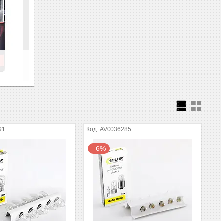
91
AV0036285
–6%