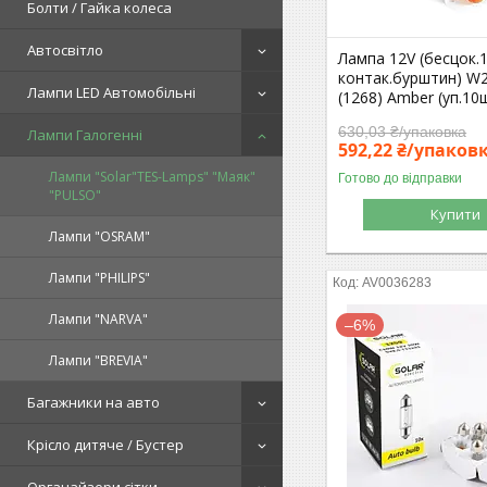
Болти / Гайка колеса
Автосвітло
Лампа 12V (бесцок.1
контак.бурштин) W2
Лампи LED Автомобільні
(1268) Amber (уп.10
630,03 ₴/упаковка
Лампи Галогенні
592,22 ₴/упаков
Лампи "Solar"TES-Lamps" "Маяк"
Готово до відправки
"PULSO"
Купити
Лампи "OSRAM"
Лампи "PHILIPS"
AV0036283
Лампи "NARVA"
–6%
Лампи "BREVIA"
Багажники на авто
Крісло дитяче / Бустер