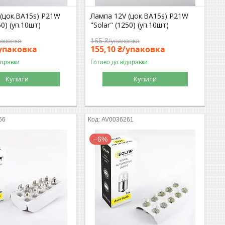
 (цок.BA15s) P21W
Лампа 12V (цок.BA15s) P21W
50) (уп.10шт)
"Solar" (1250) (уп.10шт)
паковка
165 ₴/упаковка
/упаковка
155,10 ₴/упаковка
дправки
Готово до відправки
Купити
Купити
66
AV0036261
–6%