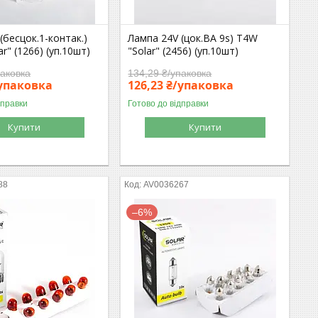
(бесцок.1-контак.)
Лампа 24V (цок.BA 9s) T4W
r" (1266) (уп.10шт)
"Solar" (2456) (уп.10шт)
паковка
134,29 ₴/упаковка
/упаковка
126,23 ₴/упаковка
дправки
Готово до відправки
Купити
Купити
88
AV0036267
–6%