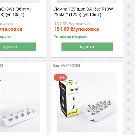
 (C10W) (36mm)
Лампа 12V (цок.BA15s) R10W
58) (уп.10шт)
"Solar" (1255) (уп.10шт)
паковка
161,59 ₴/упаковка
/упаковка
151,89 ₴/упаковка
дправки
Готово до відправки
Купити
Купити
63
AV0036284
–6%