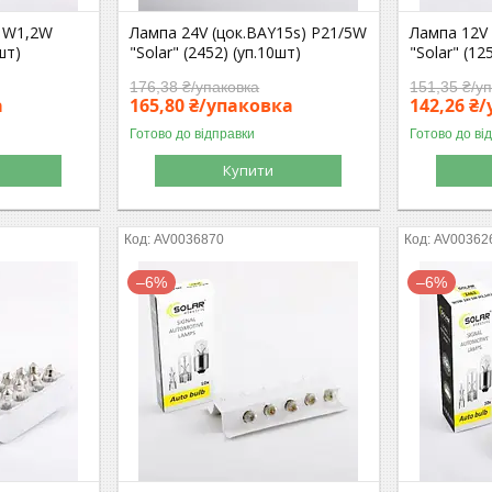
) W1,2W
Лампа 24V (цок.ВАY15s) P21/5W
Лампа 12V
шт)
"Solar" (2452) (уп.10шт)
"Solar" (12
176,38 ₴/упаковка
151,35 ₴/у
а
165,80 ₴/упаковка
142,26 ₴
Готово до відправки
Готово до ві
Купити
AV0036870
AV00362
–6%
–6%