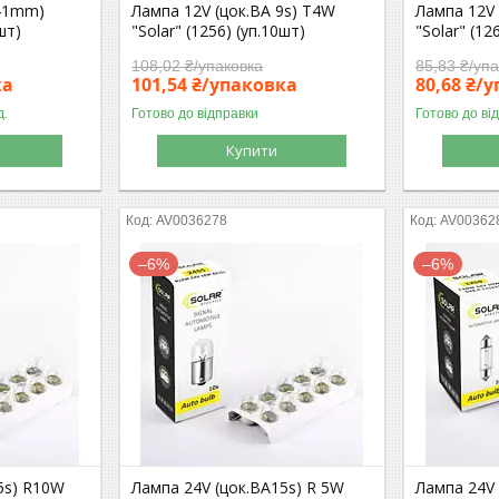
(41mm)
Лампа 12V (цок.BA 9s) T4W
Лампа 12V
шт)
"Solar" (1256) (уп.10шт)
"Solar" (12
108,02 ₴/упаковка
85,83 ₴/уп
ка
101,54 ₴/упаковка
80,68 ₴/
д.
Готово до відправки
Готово до ві
Купити
AV0036278
AV00362
–6%
–6%
5s) R10W
Лампа 24V (цок.BA15s) R 5W
Лампа 24V