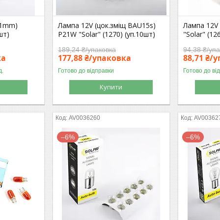
41mm)
Лампа 12V (цок.зміщ ВАU15s)
Лампа 12V
шт)
P21W "Solar" (1270) (уп.10шт)
"Solar" (12
189,24 ₴/упаковка
94,38 ₴/уп
ка
177,88 ₴/упаковка
88,71 ₴/
д.
Готово до відправки
Готово до ві
Купити
AV0036260
AV00362
–6%
–6%