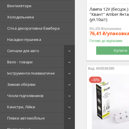
Вентилятори
Лампа 12V (бесцок.
"Квант" Amber Янт
Холодильники
(уп.10шт)
Сітка декоративна бамбера
81,29 ₴/упаковка
76,41 ₴/упаковк
Насадки глушника
Готово до відправки
Купити
Сигнали для авто
Вело - товари
AV0036280
Інструменти пневматичні
–6%
Зимові обігріви
Чохли підголівників
Каністри, Лійки
Плівки автомобільні