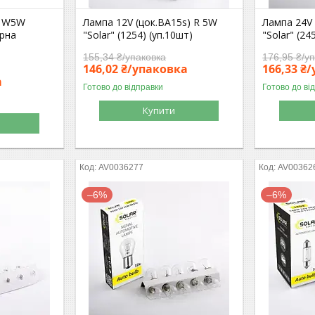
) W5W
Лампа 12V (цок.BA15s) R 5W
Лампа 24V
арна
"Solar" (1254) (уп.10шт)
"Solar" (24
155,34 ₴/упаковка
176,95 ₴/у
146,02 ₴/упаковка
166,33 ₴
а
Готово до відправки
Готово до ві
Купити
AV0036277
AV00362
–6%
–6%