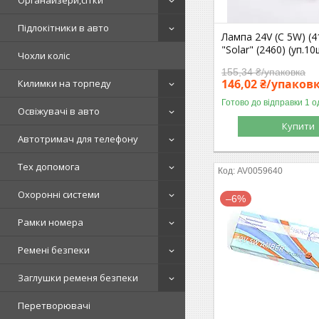
Органайзери,сітки
Підлокітники в авто
Лампа 24V (C 5W) (
"Solar" (2460) (уп.10
Чохли коліс
155,34 ₴/упаковка
146,02 ₴/упаков
Килимки на торпеду
Готово до відправки 1 о
Освіжувачі в авто
Купити
Автотримач для телефону
Тех допомога
AV0059640
Охоронні системи
–6%
Рамки номера
Ремені безпеки
Заглушки ременя безпеки
Перетворювачі