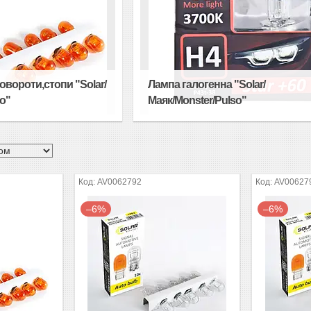
овороти,стопи "Solar/
Лампа галогенна "Solar/
so"
Маяк/Monster/Pulso"
AV0062792
AV00627
–6%
–6%