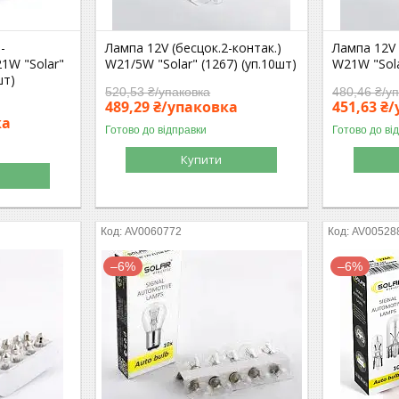
-
Лампа 12V (бесцок.2-контак.)
Лампа 12V 
1W "Solar"
W21/5W "Solar" (1267) (уп.10шт)
W21W "Sola
шт)
520,53 ₴/упаковка
480,46 ₴/у
489,29 ₴/упаковка
451,63 ₴
ка
Готово до відправки
Готово до ві
Купити
AV0060772
AV00528
–6%
–6%