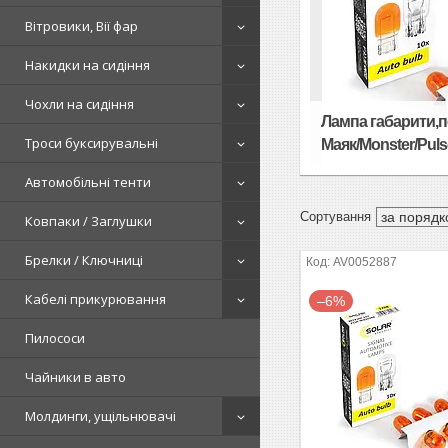
Вітровики, Вії фар
Накидки на сидіння
Чохли на сидіння
Лампа габарити,п
Троси буксирувальні
Маяк/Monster/Pul
Автомобільні тенти
Ковпаки / Заглушки
Брелки / Ключниці
AV0052887
Кабелі прикурювання
–6%
Пилососи
Чайники в авто
Молдинги, ущільнювачі