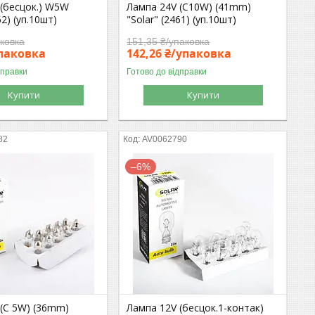
 (бесцок.) W5W
Лампа 24V (C10W) (41mm)
62) (уп.10шт)
"Solar" (2461) (уп.10шт)
аковка
151,35 ₴/упаковка
упаковка
142,26 ₴/упаковка
дправки
Готово до відправки
Купити
Купити
82
AV0062790
–6%
 (C 5W) (36mm)
Лампа 12V (бесцок.1-контак)