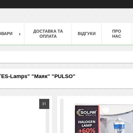
ДОСТАВКА ТА
ПРО
ОВАРИ
ВІДГУКИ
ОПЛАТА
НАС
TES-Lamps" "Маяк" "PULSO"
31