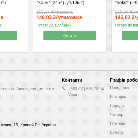
шт)
"Solar" (2454) (уп.10шт)
"Solar" (24
155,34 ₴/упаковка
155,34 ₴/у
ка
146,02 ₴/упаковка
146,02 ₴
д.
Готово до відправки
Готово до ві
Купити
Графік робо
Понеділок
втотовари. Аксесуари для авто
+380 (97) 635-78-94
Viber
Вівторок
Середа
Четвер
Пʼятниця
енка, 15, Кривий Ріг, Україна
Субота