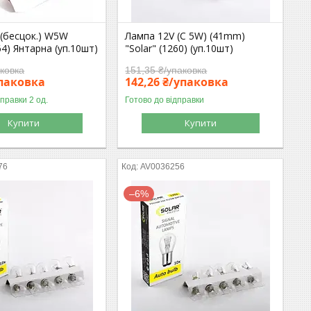
 (бесцок.) W5W
Лампа 12V (C 5W) (41mm)
64) Янтарна (уп.10шт)
"Solar" (1260) (уп.10шт)
аковка
151,35 ₴/упаковка
упаковка
142,26 ₴/упаковка
дправки 2 од.
Готово до відправки
Купити
Купити
76
AV0036256
–6%