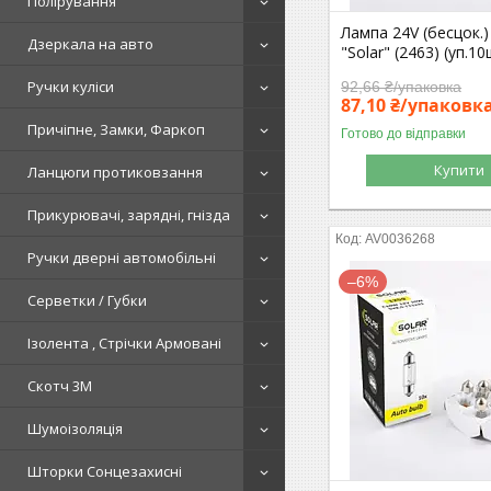
Полірування
Лампа 24V (бесцок.
Дзеркала на авто
"Solar" (2463) (уп.10
Ручки куліси
92,66 ₴/упаковка
87,10 ₴/упаковк
Причіпне, Замки, Фаркоп
Готово до відправки
Купити
Ланцюги протиковзання
Прикурювачі, зарядні, гнізда
AV0036268
Ручки дверні автомобільні
–6%
Серветки / Губки
Ізолента , Стрічки Армовані
Скотч 3М
Шумоізоляція
Шторки Сонцезахисні