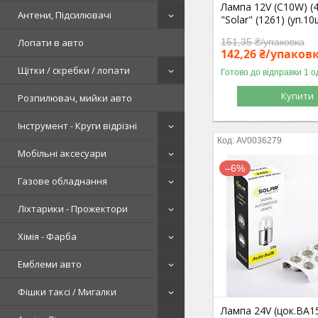
Лампа 12V (C10W) 
Антени, Підсилювачі
"Solar" (1261) (уп.10
151,35 ₴/упаковка
Лопати в авто
142,26 ₴/упаков
Щітки / скребки / лопати
Готово до відправки 1 о
Купити
Розпилювач, мийки авто
Інструмент - Круги відрізні
AV0036279
Мобільні аксесуари
–6%
Газове обладнання
Ліхтарики - Прожектори
Хімія - Фарба
Емблеми авто
Фішки таксі / Мигалки
Лампа 24V (цок.BA1