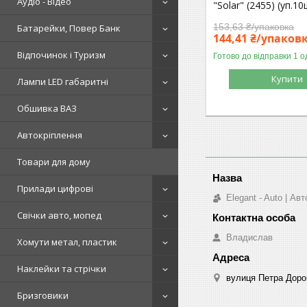
Аудіо - Відео
"Solar" (2455) (уп.10
153,63 ₴/упаковка
Батарейки, Повер Банк
144,41 ₴/упаков
Відпочинок і Туризм
Готово до відправки 1 о
Купити
Лампи LED габаритні
Обшивка ВАЗ
Автокріплення
Товари для дому
Прилади цифрові
Elegant - Auto | А
Свічки авто, мопед
Владислав
Хомути метал, пластик
Наклейки та стрічки
вулиця Петра Дорош
Бризговики