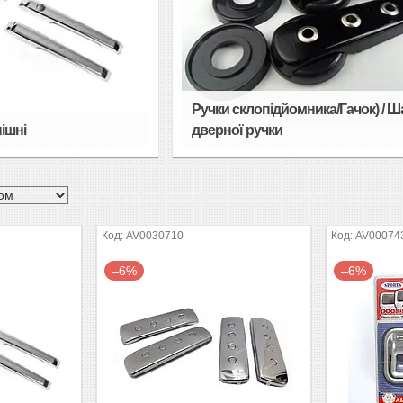
Ручки склопідйомника/Гачок) / 
ішні
дверної ручки
AV0030710
AV00074
–6%
–6%