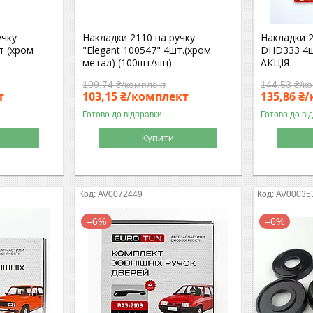
учку
Накладки 2110 на ручку
Накладки 2
т (хром
"Elegant 100547" 4шт.(хром
DHD333 4ш
метал) (100шт/ящ)
АКЦІЯ
109,74 ₴/комплект
144,53 ₴/к
т
103,15 ₴/комплект
135,86 ₴
Готово до відправки
Готово до ві
Купити
AV0072449
AV00035
–6%
–6%