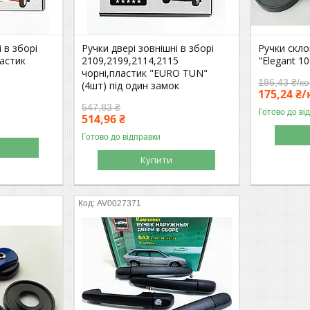
 в зборі
Ручки двері зовнішні в зборі
Ручки скло
ластик
2109,2199,2114,2115
"Elegant 1
чорні,пластик "EURO TUN"
186,43 ₴/к
(4шт) під один замок
175,24 ₴
547,83 ₴
Готово до ві
514,96 ₴
Готово до відправки
Купити
AV0027371