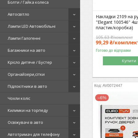
Болти / Гайка колеса
Автосвітло
Накладки 2109 на р
"Elegant 100546" 4ш
Лампи LED Автомобільні
пластик/коробка)
105,63 ₴/комплект
Лампи Галогенні
99,29 ₴/комплек
Багажники на авто
Готово до відправки
Купити
Крісло дитяче / Бустер
Органайзери,сітки
AV0072447
Підлокітники в авто
–6%
Чохли коліс
Килимки на торпеду
Освіжувачі в авто
Автотримач для телефону