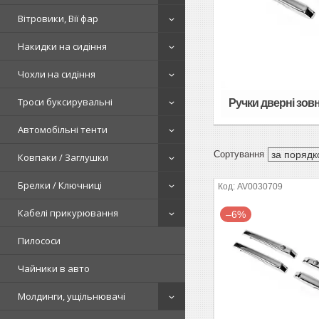
Вітровики, Вії фар
Накидки на сидіння
Чохли на сидіння
Троси буксирувальні
Ручки дверні зовн
Автомобільні тенти
Ковпаки / Заглушки
Брелки / Ключниці
AV0030709
Кабелі прикурювання
–6%
Пилососи
Чайники в авто
Молдинги, ущільнювачі