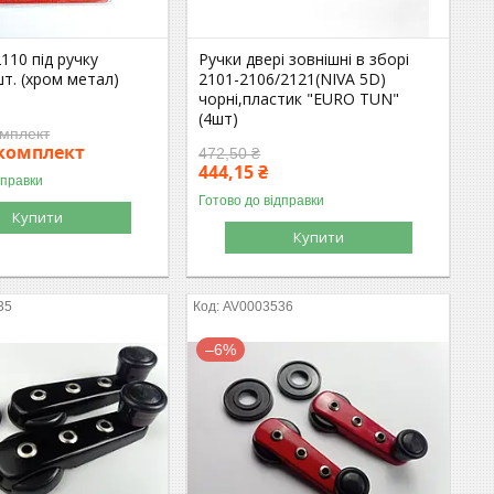
110 під ручку
Ручки двері зовнішні в зборі
т. (хром метал)
2101-2106/2121(NIVA 5D)
чорні,пластик "EURO TUN"
(4шт)
омплект
/комплект
472,50 ₴
444,15 ₴
дправки
Готово до відправки
Купити
Купити
35
AV0003536
–6%