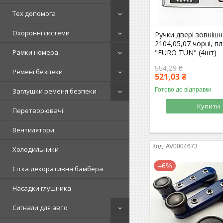
Тех допомога
Охоронні системи
Ручки двері зовнішні
2104,05,07 чорні, п
"EURO TUN" (4шт)
Рамки номера
554,29 ₴
Ремені безпеки
521,03 ₴
Готово до відправки
Заглушки ременя безпеки
Купити
Перетворювачі
Вентилятори
AV0004673
Холодильники
–6%
Сітка декоративна бамбера
Насадки глушника
Сигнали для авто