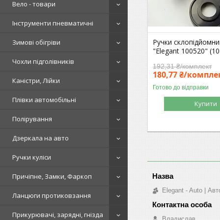
Вело - товари
Інструменти пневматичні
Ручки склопідйомни
Зимові обігріви
"Elegant 100520" (1
Чохли підголівників
192,31 ₴/комплект
180,77 ₴/компле
Каністри, Лійки
Готово до відправки
Плівки автомобільні
Купити
Полірування
Дзеркала на авто
Ручки куліси
Причіпне, Замки, Фаркоп
Elegant - Auto | А
Ланцюги протиковзання
Прикурювачі, зарядні, гнізда
Владислав