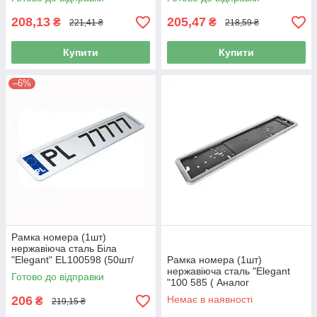
208,13
205,47
₴
₴
221,41 ₴
218,59 ₴
Купити
Купити
–6%
Рамка номера (1шт)
нержавіюча сталь Біла
"Elegant" EL100598 (50шт/
Рамка номера (1шт)
ящ)
нержавіюча сталь "Elegant
Готово до відправки
"100 585 ( Аналог
VITOL/Milex"40шт/ящ)
206
Немає в наявності
₴
219,15 ₴