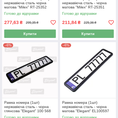
нержавіюча сталь чорна
нержавіюча сталь - чорна
матова "Milex" RT-25352
матова "Milex" RT-25351
(30шт/ящ)
(40шт/ящ)
Готово до відправки
Готово до відправки
277,63
211,84
₴
₴
295,35 ₴
225,36 ₴
Купити
Купити
–6%
–6%
Рамка номера (1шт)
Рамка номера (1шт)
нержавіюча сталь - чорна
нержавіюча сталь - чорна
глянсова "Elegant" 100 568
матова "Elegant" EL100597
(50шт/ящ)
Якість метал (50шт/ящ)
Готово до відправки
Готово до відправки