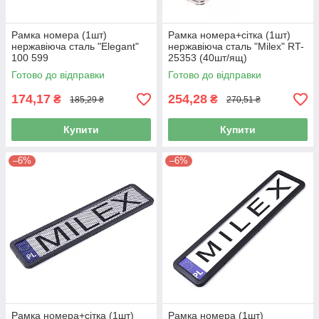
Рамка номера (1шт)
Рамка номера+сітка (1шт)
нержавіюча сталь "Elegant"
нержавіюча сталь "Milex" RT-
100 599
25353 (40шт/ящ)
Готово до відправки
Готово до відправки
174,17
254,28
₴
₴
185,29 ₴
270,51 ₴
Купити
Купити
–6%
–6%
Рамка номера+сітка (1шт)
Рамка номера (1шт)