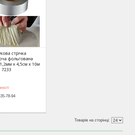
кова стрічка
юча фольгована
 1,2мм х 4,5см x 10м
 7233
ності
635-78-94