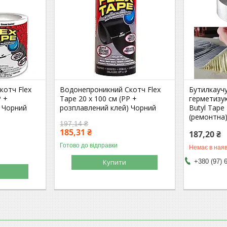
котч Flex
Водонепроникний Скотч Flex
Бутилкаучу
P +
Tape 20 х 100 см (PP +
герметизу
 Чорний
розплавлений клей) Чорний
Butyl Tape
(ремонтна)
197,14 ₴
185,31 ₴
187,20 ₴
Готово до відправки
Немає в наяв
Купити
+380 (97) 