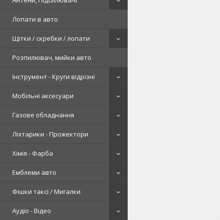
Антени, Підсилювачі
Лопати в авто
Щітки / скребки / лопати
Розпилювач, мийки авто
Інструмент - Круги відрізні
Мобільні аксесуари
Газове обладнання
Ліхтарики - Прожектори
Хімія - Фарба
Емблеми авто
Фішки таксі / Мигалки
Аудіо - Відео