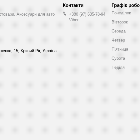
Графік робо
Понеділок
втотовари. Аксесуари для авто
+380 (97) 635-78-94
Viber
Вівторок
Середа
Четвер
Пʼятниця
енка, 15, Кривий Ріг, Україна
Субота
Неділя