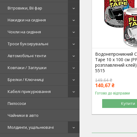
Вітровики, Вії фар
Накидки на сидіння
Чохли на сидіння
Троси буксирувальні
Водонепроникний С
Автомобільні тенти
Tape 10 х 100 см (P
розплавлений клей)
Ковпаки / Заглушки
5515
Брелки / Ключниці
149,64 ₴
140,67 ₴
Кабелі прикурювання
Готово до відправки
Купити
Пилососи
Чайники в авто
Молдинги, ущільнювачі