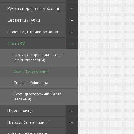
Ручки дверні автомобільні
Серветки / Губки
Ізолента , Стрічки Армовані
Скотч 3М
Скотч 2х сторін. "3М"/"Solar"
(сірий/прозорий)
Скотч "Рятувальник"
Стрічка - Кріпильна
Скотч двосторонній "Saca"
(зелений)
Шумоізоляція
Шторки Сонцезахисні