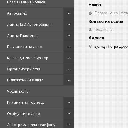
Болти / Гайка колеса
Автосвітло
Elegant - Auto | А
Лампи LED Автомобільні
Владислав
Лампи Галогенні
Багажники на авто
вулиця Петра Дорош
Крісло дитяче / Бустер
Органайзери,сітки
Підлокітники в авто
Чохли коліс
Килимки на торпеду
Освіжувачі в авто
Автотримач для телефону