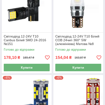
Світлодіод 12-24V Т10
Світлодіод 12-24V Т10 Білий
Canbus Білий SMD 24-2016
COB 24чип 360° 5W
№151
(алюмініева) Матова №8
Готово до відправки
Готово до відправки
178,10
154,04
₴
₴
189,47 ₴
163,87 ₴
Купити
Купити
–6%
–6%