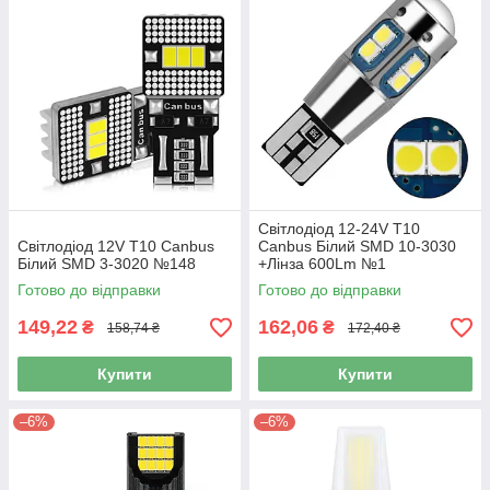
Світлодіод 12-24V Т10
Світлодіод 12V Т10 Canbus
Canbus Білий SMD 10-3030
Білий SMD 3-3020 №148
+Лінза 600Lm №1
Готово до відправки
Готово до відправки
149,22
162,06
₴
₴
158,74 ₴
172,40 ₴
Купити
Купити
–6%
–6%