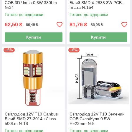
COB 3D Чаша 0.6W 380Lm
Білий SMD 4-2835 3W PCB-
№34
плата №154
Готово до відправки
Готово до відправки
62,50
81,76
₴
₴
66,49 ₴
86,98 ₴
Купити
Купити
–6%
–6%
Світлодіод 12V Т10 Canbus
Світлодіод 12V Т10 Зелений
Білий SMD 27-3014 +Лінза
COB Скло/Куля 0.5W
500Lm №18
H=23mm №5
Готово до відправки
Готово до відправки