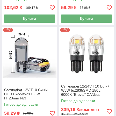
102,62
59,29
₴
₴
109,17 ₴
63,08 ₴
Купити
Купити
–6%
–6%
Світлодіод 12/24V T10 Білий
Світлодіод 12V Т10 Синій
W5W 5x2835SMD 150Lm
COB Скло/Куля 0.5W
6000K "Brevia" CANbus
H=23mm №3
№10208 (2шт)
Готово до відправки
Готово до відправки
339,16
₴/комплект
59,29
₴
63,08 ₴
360,81 ₴/комплект