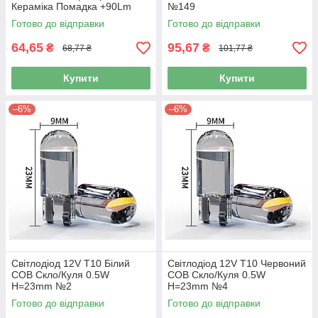
Кераміка Помадка +90Lm
№149
№24
Готово до відправки
Готово до відправки
64,65
95,67
₴
₴
68,77 ₴
101,77 ₴
Купити
Купити
–6%
–6%
Світлодіод 12V Т10 Білий
Світлодіод 12V Т10 Червоний
COB Скло/Куля 0.5W
COB Скло/Куля 0.5W
H=23mm №2
H=23mm №4
Готово до відправки
Готово до відправки