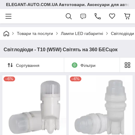
ELEGANT-AUTO.COM.UA Автотовари. Аксесуари для авто
Товари та послуги
Лампи LED габаритні
Світлодіоди
Світлодіоди - T10 (W5W) Світять на 360 БЕСцок
Сортування
0
Фільтри
–6%
–6%