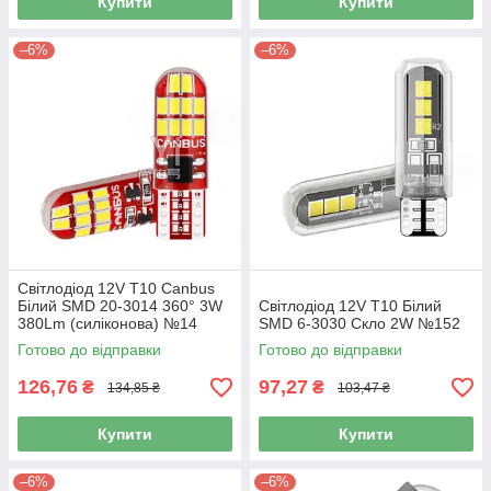
Купити
Купити
–6%
–6%
Світлодіод 12V Т10 Canbus
Білий SMD 20-3014 360° 3W
Світлодіод 12V Т10 Білий
380Lm (силіконова) №14
SMD 6-3030 Скло 2W №152
Готово до відправки
Готово до відправки
126,76
97,27
₴
₴
134,85 ₴
103,47 ₴
Купити
Купити
–6%
–6%