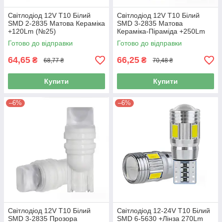
Світлодіод 12V Т10 Білий
Світлодіод 12V Т10 Білий
SMD 2-2835 Матова Кераміка
SMD 3-2835 Матова
+120Lm (№25)
Кераміка-Піраміда +250Lm
№29
Готово до відправки
Готово до відправки
64,65
66,25
₴
₴
68,77 ₴
70,48 ₴
Купити
Купити
–6%
–6%
Світлодіод 12V Т10 Білий
Світлодіод 12-24V Т10 Білий
SMD 3-2835 Прозора
SMD 6-5630 +Лінза 270Lm