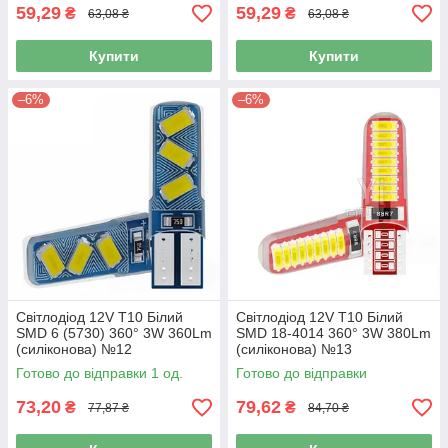
59,29
59,29
₴
₴
63,08 ₴
63,08 ₴
Купити
Купити
–6%
–6%
Світлодіод 12V Т10 Білий
Світлодіод 12V Т10 Білий
SMD 6 (5730) 360° 3W 360Lm
SMD 18-4014 360° 3W 380Lm
(силіконова) №12
(силіконова) №13
Готово до відправки 1 од.
Готово до відправки
73,20
79,62
₴
₴
77,87 ₴
84,70 ₴