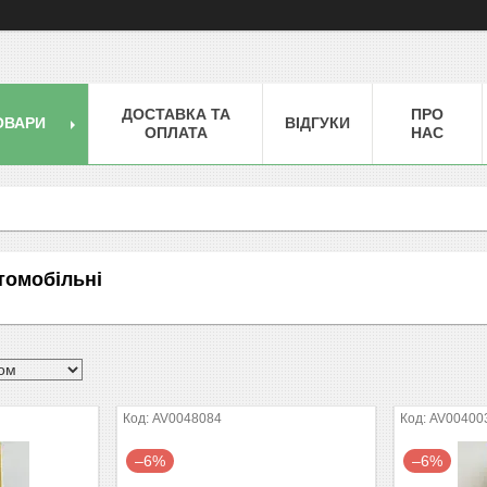
ДОСТАВКА ТА
ПРО
ОВАРИ
ВІДГУКИ
ОПЛАТА
НАС
томобільні
AV0048084
AV00400
–6%
–6%