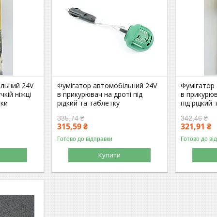
ільний 24V
Фумігатор автомобільний 24V
Фумігатор
чкій ніжці
в прикурювач на дроті під
в прикурюв
тки
рідкий та таблетку
під рідкий
335,74 ₴
342,46 ₴
315,59 ₴
321,91 ₴
Готово до відправки
Готово до ві
Купити