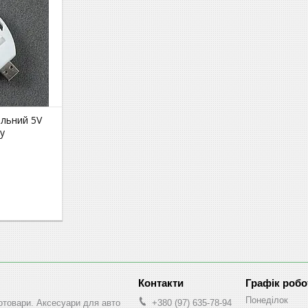
ільний 5V
у
Графік робо
Понеділок
втотовари. Аксесуари для авто
+380 (97) 635-78-94