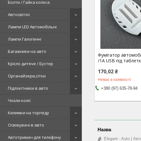
Болти / Гайка колеса
Автосвітло
Лампи LED Автомобільні
Лампи Галогенні
Багажники на авто
Фумігатор автомоб
/1А USB під таблетк
Крісло дитяче / Бустер
170,02 ₴
Органайзери,сітки
Немає в наявності
Підлокітники в авто
+380 (97) 635-78-94
Чохли коліс
Килимки на торпеду
Освіжувачі в авто
Автотримач для телефону
Elegant - Auto | А