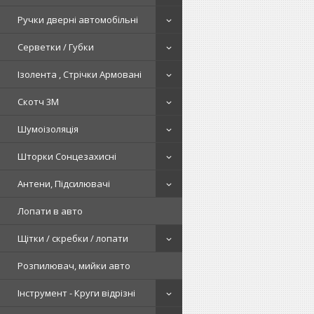
Ручки дверні автомобільні
Серветки / Губки
Ізолента , Стрічки Армовані
Скотч 3М
Шумоізоляція
Шторки Сонцезахисні
Антени, Підсилювачі
Лопати в авто
Щітки / скребки / лопати
Розпилювач, мийки авто
Інструмент - Круги відрізні