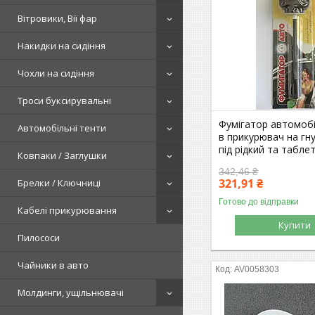
Вітровики, Вії фар
Накидки на сидіння
Чохли на сидіння
Троси буксирувальні
Фумігатор автомоб
Автомобільні тенти
в прикурювач на гну
під рідкий та табле
Ковпаки / Заглушки
342,46 ₴
321,91 ₴
Брелки / Ключниці
Готово до відправки
Кабелі прикурювання
Купити
Пилососи
Чайники в авто
AV0058303
Молдинги, ущільнювачі