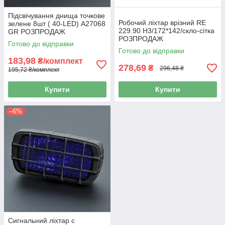
Підсвічування днища точкове
Робочий ліхтар врізний RE
зелене 8шт ( 40-LED) А27068
229.90 H3/172*142/скло-сітка
GR РОЗПРОДАЖ
РОЗПРОДАЖ
Готово до відправки
Готово до відправки
183,98
₴/комплект
278,69
₴
296,48 ₴
195,72 ₴/комплект
Купити
Купити
–6%
Сигнальний ліхтар с