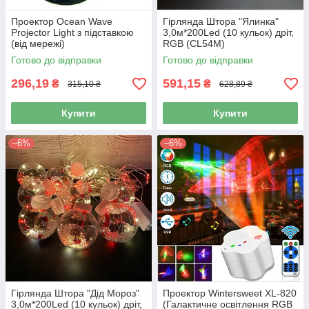
Проектор Ocean Wave
Гірлянда Штора "Ялинка"
Projector Light з підставкою
3,0м*200Led (10 кульок) дріт,
(від мережі)
RGB (CL54M)
Готово до відправки
Готово до відправки
296,19
591,15
₴
₴
315,10 ₴
628,89 ₴
Купити
Купити
–6%
–6%
Гірлянда Штора "Дід Мороз"
Проектор Wintersweet XL-820
3,0м*200Led (10 кульок) дріт,
(Галактичне освітлення RGB