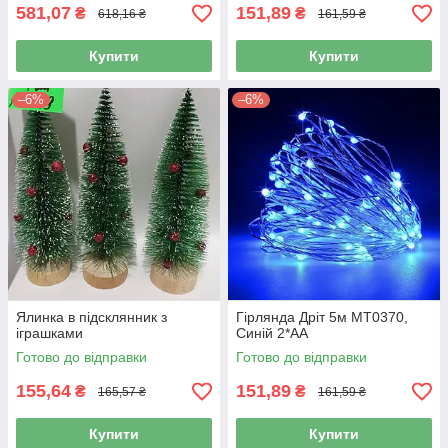
581,07
151,89
₴
₴
618,16 ₴
161,59 ₴
Купити
Купити
–6%
–6%
Ялинка в підсклянник з
Гірлянда Дріт 5м MT0370,
іграшками
Синій 2*AA
Готово до відправки
Готово до відправки
155,64
151,89
₴
₴
165,57 ₴
161,59 ₴
Купити
Купити