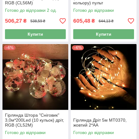
RGB (CL56M)
кольору) пульт
Готово до відправки 2 од.
Готово до відправки
506,27
605,48
₴
₴
538,59 ₴
644,13 ₴
Купити
Купити
–6%
–6%
Гірлянда Штора "Сніговик"
3,0м*200Led (10 кульок) дріт,
Гірлянда Дріт 5м MT0370,
RGB (CL52M)
жовтий 2*AA
Готово до відправки
Готово до відправки