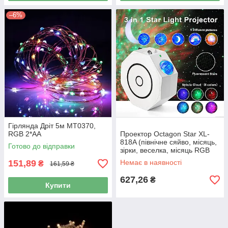
–6%
Гірлянда Дріт 5м MT0370,
RGB 2*AA
Проектор Octagon Star XL-
818A (північне сяйво, місяць,
Готово до відправки
зірки, веселка, місяць RGB
кольору)
151,89
Немає в наявності
₴
161,59 ₴
627,26
₴
Купити