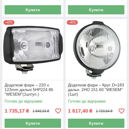
Купити
Купити
–6%
–6%
Додаткові фари – 220 х
Додаткові фари – Круг. D=183
123mm дальні 5НР224.86
дальн. 2НО 151.60 "WESEM"
"WESEM"(1шт/уп.)
(1шт)
Готово до відправки
Готово до відправки
1 735,17
1 617,40
₴
₴
1 845,93 ₴
1 720,64 ₴
Купити
Купити