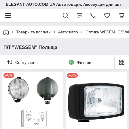
ELEGANT-AUTO.COM.UA Автотовари. Аксесуари для авто
Товари та послуги
Автосвітло
Оптика WESEM, OSVAR
П/Т "WESSEM" Польща
Сортування
0
Фільтри
–6%
–6%