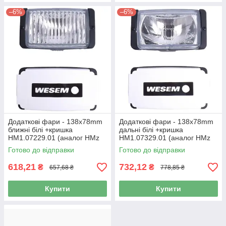
–6%
–6%
Додаткові фари - 138х78mm
Додаткові фари - 138х78mm
ближні білі +кришка
дальні білі +кришка
HM1.07229.01 (аналог НМz
HM1.07329.01 (аналог HMz
080.31) "WESEM" (1шт./уп.)
081.31) "WESEM" (1шт./уп.)
Готово до відправки
Готово до відправки
618,21
732,12
₴
₴
657,68 ₴
778,85 ₴
Купити
Купити