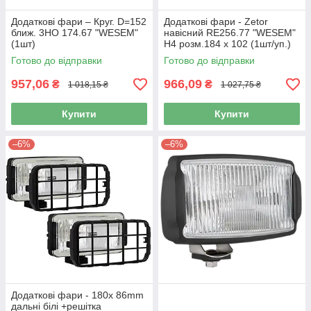
Додаткові фари – Круг. D=152
Додаткові фари - Zetor
ближ. 3НО 174.67 "WESEM"
навісний RE256.77 "WESEM"
(1шт)
H4 розм.184 x 102 (1шт/уп.)
Готово до відправки
Готово до відправки
957,06
966,09
₴
₴
1 018,15 ₴
1 027,75 ₴
Купити
Купити
–6%
–6%
Додаткові фари - 180х 86mm
дальні білі +решітка