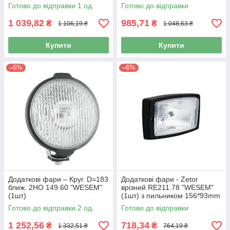
184 x 102 (1шт/уп.)
Готово до відправки 1 од.
Готово до відправки
1 039,82
985,71
₴
₴
1 106,19 ₴
1 048,63 ₴
Купити
Купити
–6%
–6%
Додаткові фари – Круг. D=183
Додаткові фари - Zetor
ближ. 2НО 149.60 "WESEM"
врізний RE211.78 "WESEM"
(1шт)
(1шт) з пильником 156*93mm
(1шт/уп.)
Готово до відправки 2 од.
Готово до відправки
1 252,56
718,34
₴
₴
1 332,51 ₴
764,19 ₴