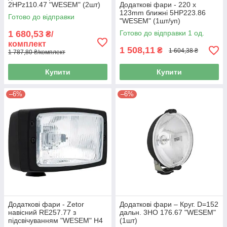
2НРz110.47 "WESEM" (2шт)
Додаткові фари - 220 х
123mm ближні 5НР223.86
Готово до відправки
"WESEM" (1шт/уп)
1 680,53
Готово до відправки 1 од.
₴/
комплект
1 508,11
₴
1 604,38 ₴
1 787,80 ₴/комплект
Купити
Купити
–6%
–6%
Додаткові фари - Zetor
Додаткові фари – Круг. D=152
навісний RE257.77 з
дальн. 3НО 176.67 "WESEM"
підсвічуванням "WESEM" H4
(1шт)