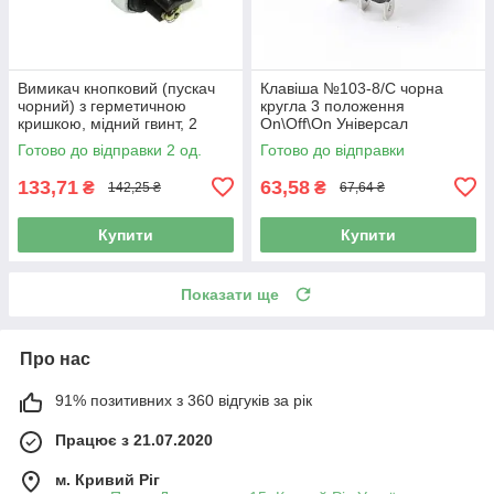
Вимикач кнопковий (пускач
Клавіша №103-8/С чорна
чорний) з герметичною
кругла 3 положення
кришкою, мідний гвинт, 2
On\Off\On Універсал
конт. RH-034
Готово до відправки 2 од.
Готово до відправки
133,71
63,58
₴
₴
142,25 ₴
67,64 ₴
Купити
Купити
Показати ще
Про нас
91% позитивних з 360 відгуків за рік
Працює з 21.07.2020
м. Кривий Ріг