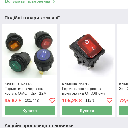
Всі умови повернення
Подібні товари компанії
Клавіша №118
Клавіша №142
Клав
Герметична червона
Герметична червона
3кт.
кругла On\Off 3к-т 12V
прямокутна On\Off 6к-т
LED Підсвічування
12V LED Підсвічування
95,67
105,28
72,
₴
₴
101,77 ₴
112 ₴
Купити
Купити
Акційні пропозиції та новинки