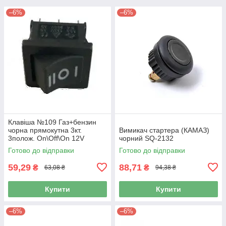
–6%
–6%
Клавіша №109 Газ+бензин
чорна прямокутна 3кт.
Вимикач стартера (КАМАЗ)
3полож. On\Off\On 12V
чорний SQ-2132
Готово до відправки
Готово до відправки
59,29
88,71
₴
₴
63,08 ₴
94,38 ₴
Купити
Купити
–6%
–6%