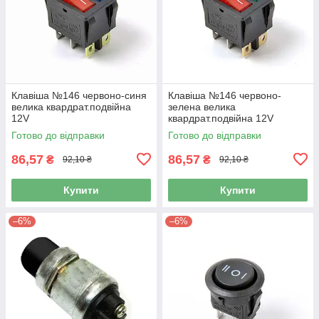
Клавіша №146 червоно-синя
Клавіша №146 червоно-
велика квардрат.подвійна
зелена велика
12V
квардрат.подвійна 12V
Готово до відправки
Готово до відправки
86,57
86,57
₴
₴
92,10 ₴
92,10 ₴
Купити
Купити
–6%
–6%