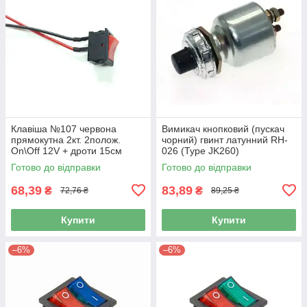
Клавіша №107 червона
Вимикач кнопковий (пускач
прямокутна 2кт. 2полож.
чорний) гвинт латунний RH-
On\Off 12V + дроти 15см
026 (Type JK260)
Готово до відправки
Готово до відправки
68,39
83,89
₴
₴
72,76 ₴
89,25 ₴
Купити
Купити
–6%
–6%