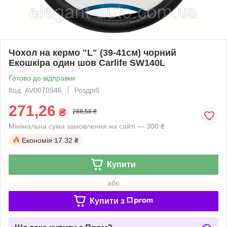
Чохол на кермо "L" (39-41см) чорний
Екошкіра один шов Carlife SW140L
Готово до відправки
Код: AV0070546
Роздріб
271,26
₴
288,58 ₴
Мінімальна сума замовлення на сайті — 300 ₴
Економія
17.32 ₴
Купити
або
Купити з