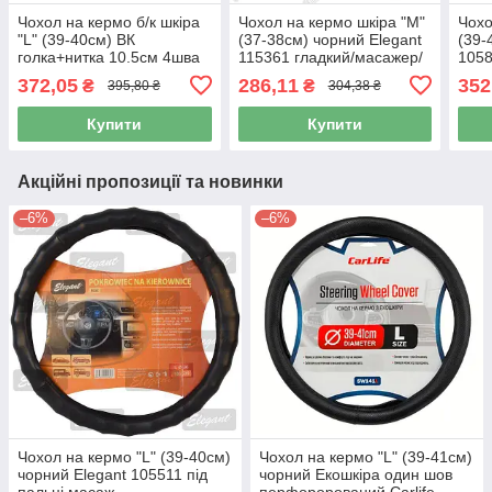
Чохол на кермо б/к шкіра
Чохол на кермо шкіра "M"
Чохо
"L" (39-40см) ВК
(37-38см) чорний Elegant
(39-
голка+нитка 10.5см 4шва
115361 гладкий/масажер/
1058
"Elegant" 105 008 39/41
один шов (9,5см)
глад
372,05
286,11
352
₴
₴
395,80 ₴
304,38 ₴
перф
шов(
Купити
Купити
Акційні пропозиції та новинки
–6%
–6%
Чохол на кермо "L" (39-40см)
Чохол на кермо "L" (39-41см)
чорний Elegant 105511 під
чорний Екошкіра один шов
пальці масаж
перфорорований Carlife