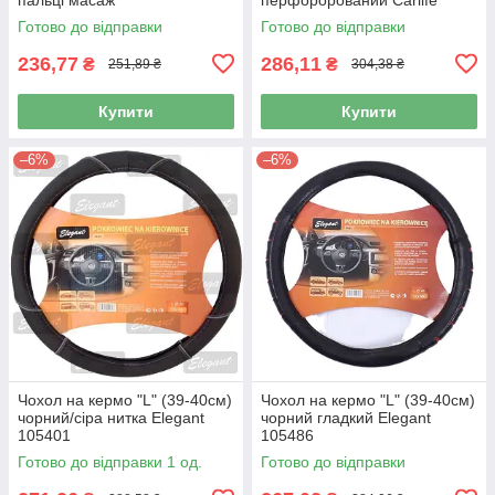
SW141L
Готово до відправки
Готово до відправки
236,77
286,11
₴
₴
251,89 ₴
304,38 ₴
Купити
Купити
–6%
–6%
Чохол на кермо "L" (39-40см)
Чохол на кермо "L" (39-40см)
чорний/сіра нитка Elegant
чорний гладкий Elegant
105401
105486
Готово до відправки 1 од.
Готово до відправки