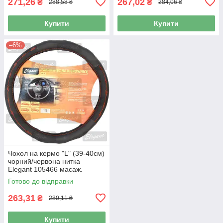
271,26
267,02
₴
₴
288,58 ₴
284,06 ₴
Купити
Купити
–6%
Чохол на кермо "L" (39-40см)
чорний/червона нитка
Elegant 105466 масаж.
Готово до відправки
263,31
₴
280,11 ₴
Купити