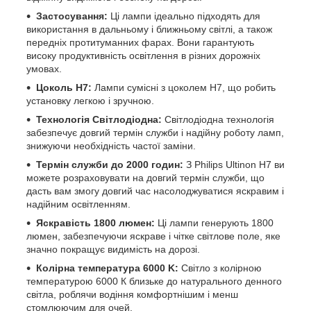
Застосування:
Ці лампи ідеально підходять для
використання в дальньому і ближньому світлі, а також
передніх протитуманних фарах. Вони гарантують
високу продуктивність освітлення в різних дорожніх
умовах.
Цоколь Н7:
Лампи сумісні з цоколем Н7, що робить
установку легкою і зручною.
Технологія Світлодіодна:
Світлодіодна технологія
забезпечує довгий термін служби і надійну роботу ламп,
знижуючи необхідність частої заміни.
Термін служби до 2000 годин:
З Philips Ultinon H7 ви
можете розраховувати на довгий термін служби, що
дасть вам змогу довгий час насолоджуватися яскравим і
надійним освітленням.
Яскравість 1800 люмен:
Ці лампи генерують 1800
люмен, забезпечуючи яскраве і чітке світлове поле, яке
значно покращує видимість на дорозі.
Колірна температура 6000 K:
Світло з колірною
температурою 6000 К близьке до натурального денного
світла, роблячи водіння комфортнішим і менш
стомлюючим для очей.