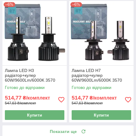
–6%
–6%
Лампа LED H3
Лампа LED H7
радіатор+кулер
радіатор+кулер
60W/9600Lm/6000K 3570
60W/9600Lm/6000K 3570
Chip IP65/9-32V "C7" 12
Chip IP65/9-32V "C7" 12
Готово до відправки
Готово до відправки
міс.гарантія
міс.гарантії
514,77
514,77
₴/комплект
₴/комплект
547,63 ₴/комплект
547,63 ₴/комплект
Купити
Купити
Показати ще