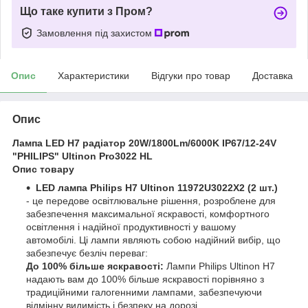
Що таке купити з Пром?
Замовлення під захистом
Опис
Характеристики
Відгуки про товар
Доставка
Опис
Лампа LED H7 радіатор 20W/1800Lm/6000K IP67/12-24V
"PHILIPS" Ultinon Pro3022 HL
Опис товару
LED лампа Philips H7 Ultinon 11972U3022X2 (2 шт.)
- це передове освітлювальне рішення, розроблене для
забезпечення максимальної яскравості, комфортного
освітлення і надійної продуктивності у вашому
автомобілі. Ці лампи являють собою надійний вибір, що
забезпечує безліч переваг:
До 100% більше яскравості:
Лампи Philips Ultinon H7
надають вам до 100% більше яскравості порівняно з
традиційними галогенними лампами, забезпечуючи
відмінну видимість і безпеку на дорозі.