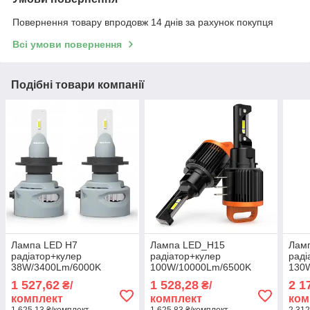
Повернення товару впродовж 14 днів за рахунок покупця
Всі умови повернення
Подібні товари компанії
Лампа LED H7
Лампа LED_H15
Лам
радіатор+кулер
радіатор+кулер
раді
38W/3400Lm/6000K
100W/10000Lm/6500K
130
IP67/12-24V "NARVA"
3570 Chip 9-18V "D30" +
3570
1 527,62
1 528,28
2 1
₴/
₴/
Range Power Advanced
ДХО 24WCanbus
36V 
комплект
комплект
ком
181838100
1 625,13 ₴/комплект
1 625,83 ₴/комплект
2 312