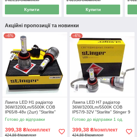
Купити
Купити
Акційні пропозиції та новинки
–6%
–6%
Лампа LED H1 радіатор
Лампа LED H7 радіатор
36W/3200Lm/5500K COB
36W/3200Lm/5500K COB
IP65/8-48v (2шт) "Starlite"
IP57/9-32V "Starlite" Stinger 9
Stinger 9міс.гарантія
міс.гарантії
Готово до відправки
Готово до відправки 1 од.
399,38
399,38
₴/комплект
₴/комплект
424,88 ₴/комплект
424,88 ₴/комплект