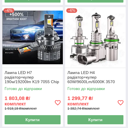
–6%
–6%
Лампа LED H7
Лампа LED H4
радіатор+кулер
радіатор+кулер
190w/19200lm K19 7055 Chip
60W/9600Lm/6000K 3570
6000K/IP68/12-
Chip 9-18V "A50" 12 міс.
Готово до відправки
Готово до відправки
24v(Canbus)+500%
гарантії
1 803,08
1 299,77
₴/
₴/
комплект
комплект
1 918,18 ₴/комплект
1 382,74 ₴/комплект
Купити
Купити