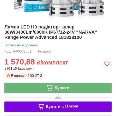
Лампа LED H3 радіатор+кулер
38W/3400Lm/6000K IP67/12-24V "NARVA"
Range Power Advanced 181828100
Готово до відправки
Код: AV0069851
Роздріб
1 570,88
₴/комплект
1 671,15 ₴/комплект
Економія
100.27 ₴
Купити
або
Купити з