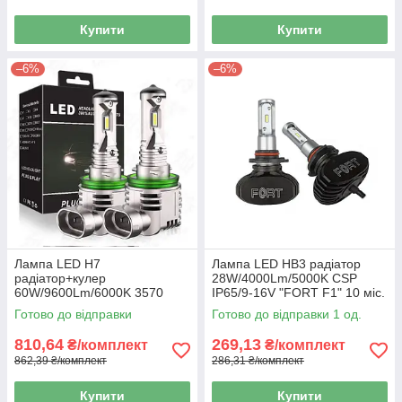
Купити
Купити
–6%
–6%
Лампа LED H7
Лампа LED HB3 радіатор
радіатор+кулер
28W/4000Lm/5000K CSP
60W/9600Lm/6000K 3570
IP65/9-16V "FORT F1" 10 міс.
Chip 9-18V "A50" 12 міс.
гарантії
Готово до відправки
Готово до відправки 1 од.
гарантії
810,64
269,13
₴/комплект
₴/комплект
862,39 ₴/комплект
286,31 ₴/комплект
Купити
Купити