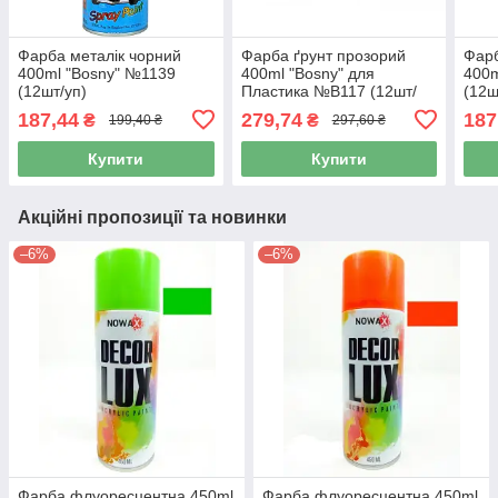
Фарба металік чорний
Фарба ґрунт прозорий
Фарб
400ml "Bosny" №1139
400ml "Bosny" для
400m
(12шт/уп)
Пластика №B117 (12шт/
(12ш
уп)
187,44
279,74
187
₴
₴
199,40 ₴
297,60 ₴
Купити
Купити
Акційні пропозиції та новинки
–6%
–6%
Фарба флуоресцентна 450ml
Фарба флуоресцентна 450ml