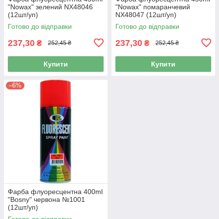
"Nowax" зелений NX48046
"Nowax" помаранчевий
(12шт/уп)
NX48047 (12шт/уп)
Готово до відправки
Готово до відправки
237,30
237,30
₴
₴
252,45 ₴
252,45 ₴
Купити
Купити
–6%
Фарба флуоресцентна 400ml
"Bosny" червона №1001
(12шт/уп)
Готово до відправки