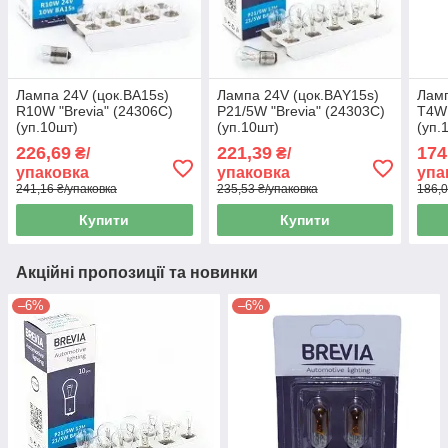
Лампа 24V (цок.BA15s)
Лампа 24V (цок.ВАY15s)
Ламп
R10W "Brevia" (24306C)
P21/5W "Brevia" (24303C)
T4W 
(уп.10шт)
(уп.10шт)
(уп.
226,69
221,39
174
₴/
₴/
упаковка
упаковка
упа
241,16 ₴/упаковка
235,53 ₴/упаковка
186,0
Купити
Купити
Акційні пропозиції та новинки
–6%
–6%