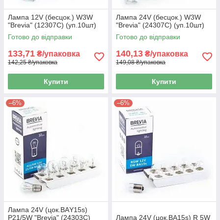
Лампа 12V (бесцок.) W3W
Лампа 24V (бесцок.) W3W
"Brevia" (12307C) (уп.10шт)
"Brevia" (24307C) (уп.10шт)
Готово до відправки
Готово до відправки
133,71
140,13
₴/упаковка
₴/упаковка
142,25 ₴/упаковка
149,08 ₴/упаковка
Купити
Купити
–6%
–6%
Лампа 24V (цок.ВАY15s)
P21/5W "Brevia" (24303C)
Лампа 24V (цок.BA15s) R 5W