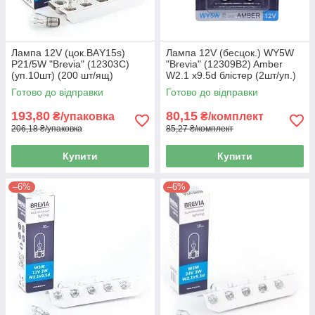
Лампа 12V (цок.ВАY15s)
Лампа 12V (бесцок.) WY5W
P21/5W "Brevia" (12303C)
"Brevia" (12309В2) Amber
(уп.10шт) (200 шт/ящ)
W2.1 x9.5d блістер (2шт/уп.)
Готово до відправки
Готово до відправки
193,80
80,15
₴/упаковка
₴/комплект
206,18 ₴/упаковка
85,27 ₴/комплект
Купити
Купити
–6%
–6%