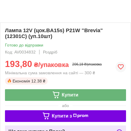
Лампа 12V (цок.BA15s) P21W "Brevia"
(12301C) (уп.10шт)
Готово до відправки
Код: AV0034832
Роздріб
193,80
₴/упаковка
206,18 ₴/упаковка
Мінімальна сума замовлення на сайті — 300 ₴
Економія
12.38 ₴
Купити
або
Купити з