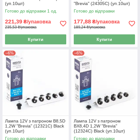
(уп.10шт)
"Brevia" (24305C) (уп.10шт)
Готово до відправки 1 од.
Готово до відправки
221,39
177,88
₴/упаковка
₴/упаковка
235,53 ₴/упаковка
189,24 ₴/упаковка
Купити
Купити
–6%
–6%
Лампа 12V з патроном B8,5D
Лампа 12V з патроном
1,2W "Brevia" (12321C) Black
BX8,4D 1,2W "Brevia"
(уп.10шт)
(12324C) Black (уп.10шт)
Готово до відправки
Готово до відправки