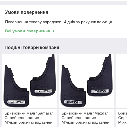
Умови повернення
Повернення товару впродовж 14 днів за рахунок покупця
Всі умови повернення
Подібні товари компанії
Бризковики малі "Samara"
Бризковики малі "Mazda"
Бриз
Серебренн. напис +
Серебренн. напис +
Сере
М'який бриз-к із видавлен.
М'який бриз-к із видавлен.
М'як
шипами "Елегант"(2шт)
шипами "Елегант"(2шт)
шипа