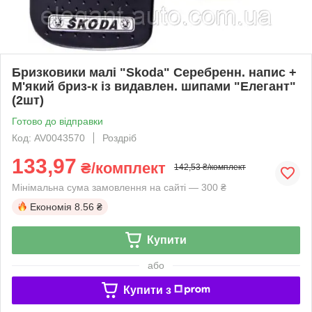
Бризковики малі "Skoda" Серебренн. напис +
М'який бриз-к із видавлен. шипами "Елегант"
(2шт)
Готово до відправки
Код: AV0043570
Роздріб
133,97
₴/комплект
142,53 ₴/комплект
Мінімальна сума замовлення на сайті — 300 ₴
Економія
8.56 ₴
Купити
або
Купити з