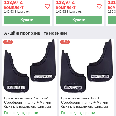
133,97
133,97
131
₴/
₴/
комплект
комплект
ком
142,53 ₴/комплект
142,53 ₴/комплект
139,3
Купити
Купити
Акційні пропозиції та новинки
–6%
–6%
Бризковики малі "Samara"
Бризковики малі "Ford"
Серебренн. напис + М'який
Серебренн. напис + М'який
бриз-к із видавлен. шипами
бриз-к із видавлен. шипами
"Елегант"(2шт)
"Елегант"(2шт)
Готово до відправки
Готово до відправки