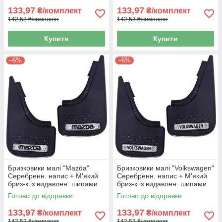
133,97
133,97
₴/комплект
₴/комплект
142,53 ₴/комплект
142,53 ₴/комплект
Купити
Купити
–6%
–6%
Бризковики малі "Mazda"
Бризковики малі "Volkswagen"
Серебренн. напис + М'який
Серебренн. напис + М'який
бриз-к із видавлен. шипами
бриз-к із видавлен. шипами
"Елегант"(2шт)
"Елегант"(2шт)
Готово до відправки
Готово до відправки
133,97
133,97
₴/комплект
₴/комплект
142,53 ₴/комплект
142,53 ₴/комплект