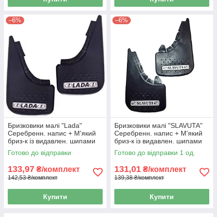
–6%
–6%
Бризковики малі "Lada"
Бризковики малі "SLAVUTA"
Серебренн. напис + М'який
Серебренн. напис + М'який
бриз-к із видавлен. шипами
бриз-к із видавлен. шипами
"Елегант"(2шт)
"Елегант"(2шт)
Готово до відправки
Готово до відправки 1 од.
133,97
131,01
₴/комплект
₴/комплект
142,53 ₴/комплект
139,38 ₴/комплект
Купити
Купити