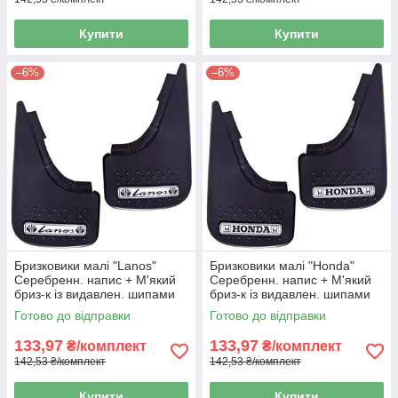
Купити
Купити
–6%
–6%
Бризковики малі "Lanos"
Бризковики малі "Honda"
Серебренн. напис + М'який
Серебренн. напис + М'який
бриз-к із видавлен. шипами
бриз-к із видавлен. шипами
"Елегант"(2шт)
"Елегант"(2шт)
Готово до відправки
Готово до відправки
133,97
133,97
₴/комплект
₴/комплект
142,53 ₴/комплект
142,53 ₴/комплект
Купити
Купити