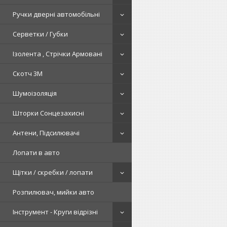
Ручки дверні автомобільні
Серветки / Губки
Ізолента , Стрічки Армовані
Скотч 3М
Шумоізоляція
Шторки Сонцезахисні
Антени, Підсилювачі
Лопати в авто
Щітки / скребки / лопати
Розпилювач, мийки авто
Інструмент - Круги відрізні