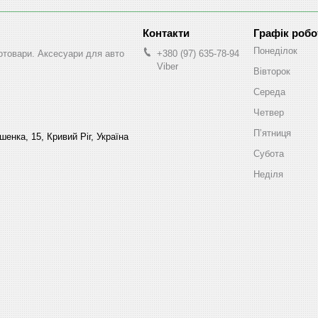
Графік робо
Понеділок
втотовари. Аксесуари для авто
+380 (97) 635-78-94
Viber
Вівторок
Середа
Четвер
Пʼятниця
енка, 15, Кривий Ріг, Україна
Субота
Неділя