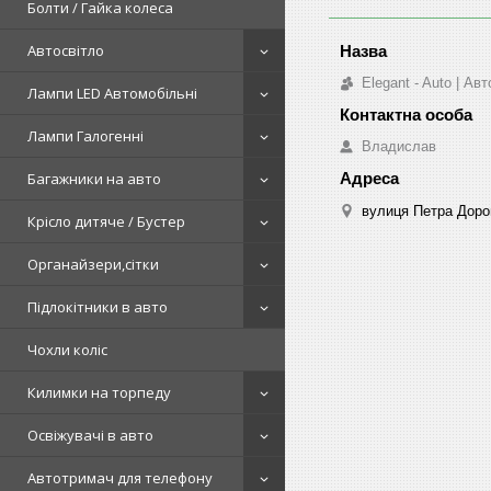
Болти / Гайка колеса
Автосвітло
Elegant - Auto | А
Лампи LED Автомобільні
Лампи Галогенні
Владислав
Багажники на авто
вулиця Петра Дорош
Крісло дитяче / Бустер
Органайзери,сітки
Підлокітники в авто
Чохли коліс
Килимки на торпеду
Освіжувачі в авто
Автотримач для телефону