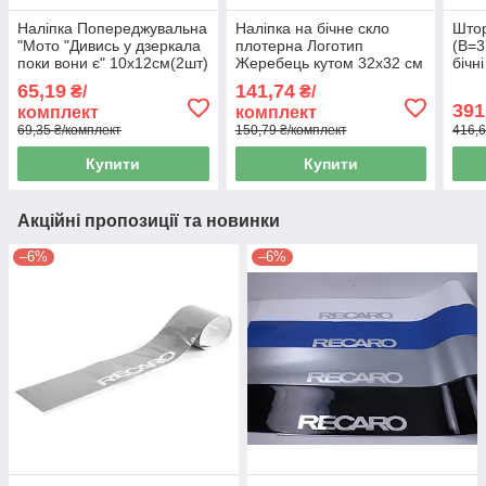
Наліпка Попереджувальна
Наліпка на бічне скло
Штор
"Мото "Дивись у дзеркала
плотерна Логотип
(В=3
поки вони є" 10х12см(2шт)
Жеребець кутом 32х32 см
бічн
(2-шт компл.)
2-х 
65,19
141,74
₴/
₴/
391
комплект
комплект
69,35 ₴/комплект
150,79 ₴/комплект
416,6
Купити
Купити
Акційні пропозиції та новинки
–6%
–6%