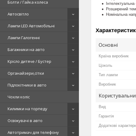
Болти / Гайка колеса
Інтелектуальна
Розширений темп
Автосвітло
Номінальна напр
Лампи LED Автомобільні
Характеристик
Лампи Галогенні
Основні
Багажники на авто
Країна виробник
Крісло дитяче / Бустер
Цоколь
Органайзери,сітки
Тип лампи
Виробник
Підлокітники в авто
Користувальни
Чохли коліс
Вид
Килимки на торпеду
Гарантія
Освіжувачі в авто
Додаткові характер
Автотримач для телефону