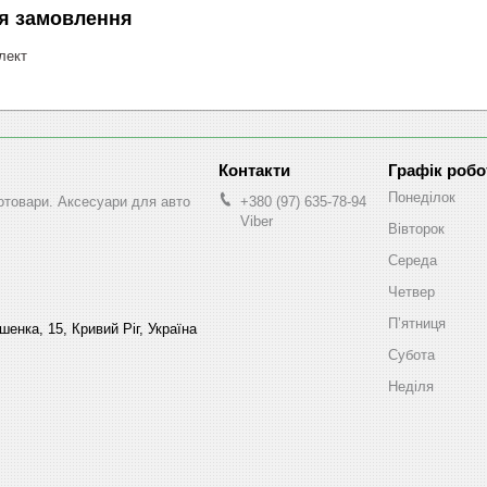
я замовлення
лект
Графік робо
Понеділок
втотовари. Аксесуари для авто
+380 (97) 635-78-94
Viber
Вівторок
Середа
Четвер
Пʼятниця
енка, 15, Кривий Ріг, Україна
Субота
Неділя