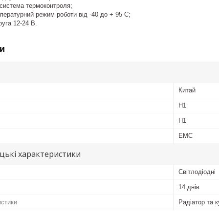
 система термоконтроля;
ературний режим роботи від -40 до + 95 С;
уга 12-24 В.
и
Китай
H1
H1
EMC
цькі характеристики
Світлодіодні
14 днів
истики
Радіатор та 