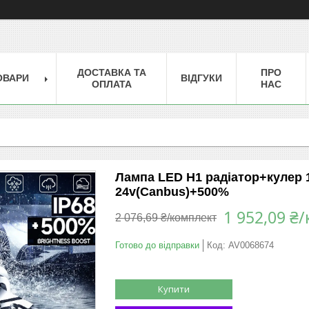
ДОСТАВКА ТА
ПРО
ОВАРИ
ВІДГУКИ
ОПЛАТА
НАС
Лампа LED H1 радіатор+кулер 1
24v(Canbus)+500%
1 952,09 ₴
2 076,69 ₴/комплект
Готово до відправки
Код:
AV0068674
Купити