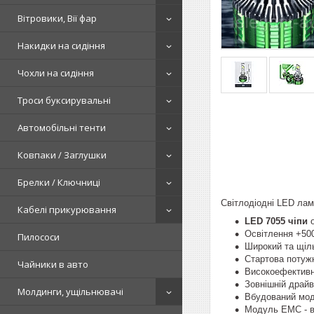
Вітровики, Вії фар
Накидки на сидіння
Чохли на сидіння
Троси буксирувальні
Автомобільні тенти
Ковпаки / Заглушки
Брелки / Ключниці
Світлодіодні LED ла
Кабелі прикурювання
LED 7055 чіпи
о
Освітлення +500
Пилососи
Широкий та щільн
Стартова потужн
Чайники в авто
Високоефективн
Зовнішній драйв
Молдинги, ущільнювачі
Вбудований мод
Модуль EMC - ві