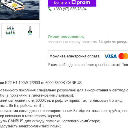
Купити з
+380 (97) 635-78-94
повернення товару протягом 14 днів
за раху
У компанії підключені електронні платежі. Те
мпи K22 H1 190W 17200Lm 6000-6500K CANBUS
станнього покоління спеціально розроблені для використання у світлоді
% (в порівнянні з галогеновими лампами);
ий світловий потік 6000К як в рефлекторній, так і в лінзованій оптиці;
ість 95 Вт, робоча 75 Вт;
а система охолодження з використанням 3х мідних теплових трубок, вен
ер виконано в металевому корпусі;
уль СANBUS для обходу помилки бортового комп'ютера;
дсутність електромагнітних поміх;