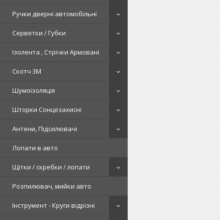
Ручки дверні автомобільні
Серветки / Губки
Ізолента , Стрічки Армовані
Скотч 3М
Шумоізоляція
Шторки Сонцезахисні
Антени, Підсилювачі
Лопати в авто
Щітки / скребки / лопати
Розпилювач, мийки авто
Інструмент - Круги відрізні