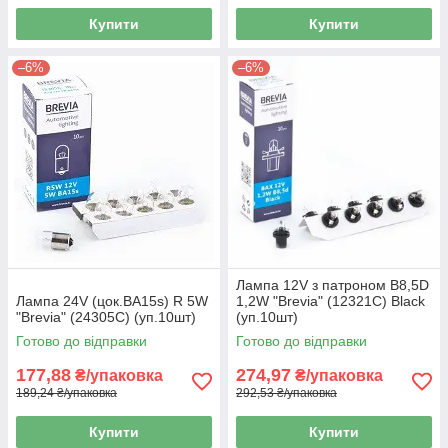
Купити
Купити
–6%
–6%
Лампа 12V з патроном B8,5D
Лампа 24V (цок.BA15s) R 5W
1,2W "Brevia" (12321C) Black
"Brevia" (24305C) (уп.10шт)
(уп.10шт)
Готово до відправки
Готово до відправки
177,88
274,97
₴/упаковка
₴/упаковка
189,24 ₴/упаковка
292,53 ₴/упаковка
Купити
Купити