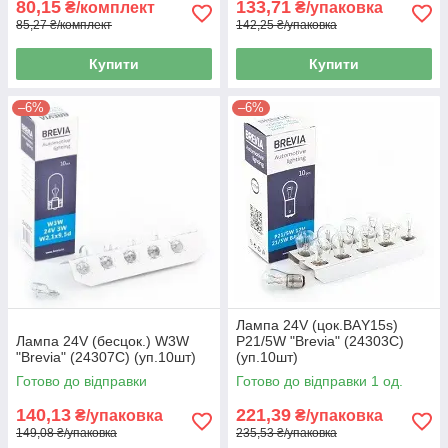
80,15
133,71
₴/комплект
₴/упаковка
85,27 ₴/комплект
142,25 ₴/упаковка
Купити
Купити
–6%
–6%
Лампа 24V (цок.ВАY15s)
Лампа 24V (бесцок.) W3W
P21/5W "Brevia" (24303C)
"Brevia" (24307C) (уп.10шт)
(уп.10шт)
Готово до відправки
Готово до відправки 1 од.
140,13
221,39
₴/упаковка
₴/упаковка
149,08 ₴/упаковка
235,53 ₴/упаковка