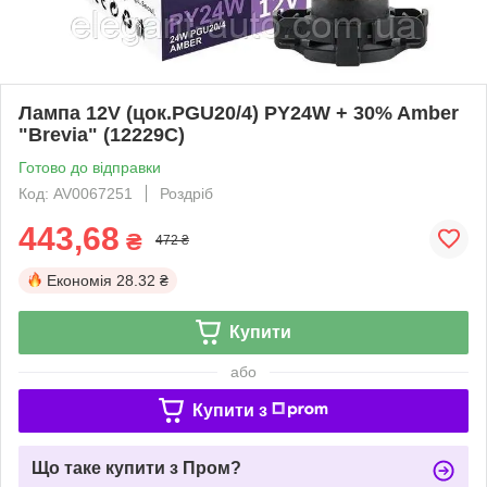
Лампа 12V (цок.PGU20/4) PY24W + 30% Amber
"Brevia" (12229C)
Готово до відправки
Код: AV0067251
Роздріб
443,68
₴
472 ₴
Економія
28.32 ₴
Купити
або
Купити з
Що таке купити з Пром?