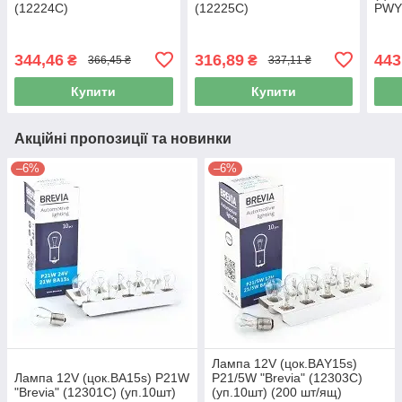
(12224C)
(12225C)
PWY
"Bre
344,46
316,89
443
₴
₴
366,45 ₴
337,11 ₴
Купити
Купити
Акційні пропозиції та новинки
–6%
–6%
Лампа 12V (цок.ВАY15s)
Лампа 12V (цок.BA15s) P21W
P21/5W "Brevia" (12303C)
"Brevia" (12301C) (уп.10шт)
(уп.10шт) (200 шт/ящ)