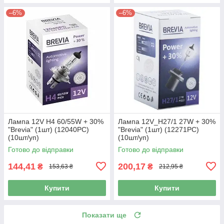
–6%
–6%
Лампа 12V H4 60/55W + 30%
Лампа 12V_H27/1 27W + 30%
"Brevia" (1шт) (12040PC)
"Brevia" (1шт) (12271PC)
(10шт/уп)
(10шт/уп)
Готово до відправки
Готово до відправки
144,41
200,17
₴
₴
153,63 ₴
212,95 ₴
Купити
Купити
Показати ще