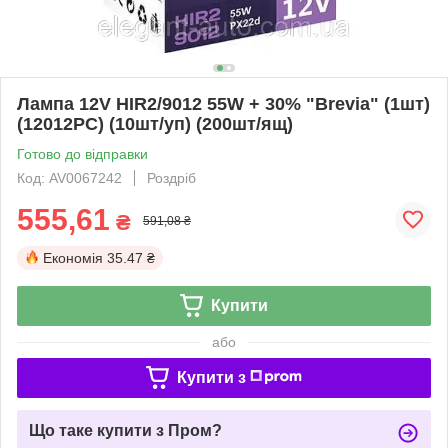
Лампа 12V HIR2/9012 55W + 30% "Brevia" (1шт)
(12012PC) (10шт/уп) (200шт/ящ)
Готово до відправки
Код: AV0067242
Роздріб
555,61
₴
591,08 ₴
Економія
35.47 ₴
Купити
або
Купити з
Що таке купити з Пром?