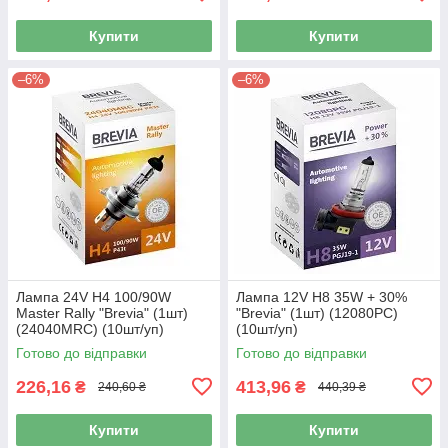
Купити
Купити
–6%
–6%
Лампа 24V H4 100/90W
Лампа 12V H8 35W + 30%
Master Rally "Brevia" (1шт)
"Brevia" (1шт) (12080PC)
(24040MRC) (10шт/уп)
(10шт/уп)
Готово до відправки
Готово до відправки
226,16
413,96
₴
₴
240,60 ₴
440,39 ₴
Купити
Купити