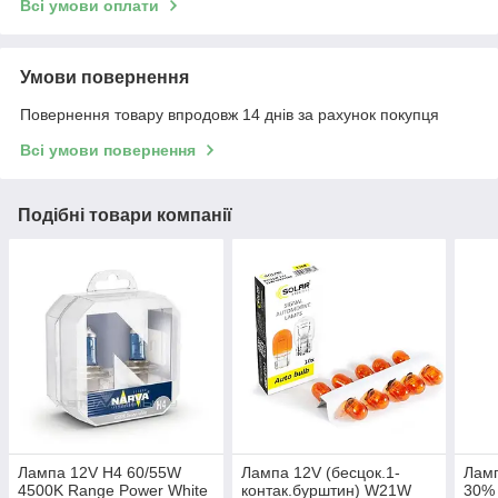
Всі умови оплати
Умови повернення
Повернення товару впродовж 14 днів за рахунок покупця
Всі умови повернення
Подібні товари компанії
Лампа 12V H4 60/55W
Лампа 12V (бесцок.1-
Лам
4500K Range Power White
контак.бурштин) W21W
30% 