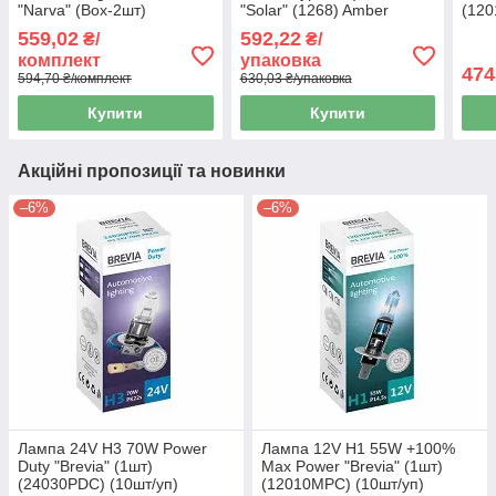
"Narva" (Box-2шт)
"Solar" (1268) Amber
(120
(48680S2) (10шт/уп)
(уп.10шт)
559,02
592,22
₴/
₴/
комплект
упаковка
474
594,70 ₴/комплект
630,03 ₴/упаковка
Купити
Купити
Акційні пропозиції та новинки
–6%
–6%
Лампа 24V H3 70W Power
Лампа 12V H1 55W +100%
Duty "Brevia" (1шт)
Max Power "Brevia" (1шт)
(24030PDC) (10шт/уп)
(12010MPC) (10шт/уп)