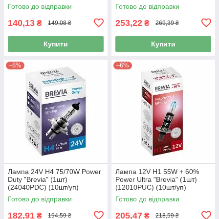
Готово до відправки
Готово до відправки
140,13
253,22
₴
₴
149,08 ₴
269,39 ₴
Купити
Купити
–6%
–6%
Лампа 24V H4 75/70W Power
Лампа 12V H1 55W + 60%
Duty "Brevia" (1шт)
Power Ultra "Brevia" (1шт)
(24040PDC) (10шт/уп)
(12010PUC) (10шт/уп)
Готово до відправки
Готово до відправки
182,91
205,47
₴
₴
194,59 ₴
218,59 ₴