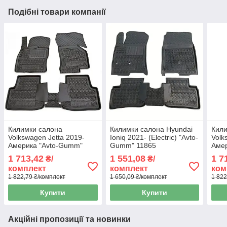
Подібні товари компанії
Килимки салона
Килимки салона Hyundai
Кили
Volkswagen Jetta 2019-
Ioniq 2021- (Electric) "Avto-
Volk
Америка "Avto-Gumm"
Gumm" 11865
Амер
11953
"Avt
1 713,42
1 551,08
1 7
₴/
₴/
комплект
комплект
ком
1 822,79 ₴/комплект
1 650,09 ₴/комплект
1 822
Купити
Купити
Акційні пропозиції та новинки