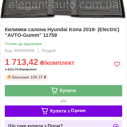
Килимки салона Hyundai Kona 2019- (Electric)
"AVTO-Gumm" 11759
Готово до відправки
Код: AV0060956
Роздріб
1 713,42
₴/комплект
1 822,79 ₴/комплект
Економія
109.37 ₴
Купити
або
Купити з
Що таке купити з Пром?