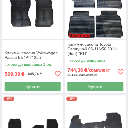
Килимки салона Toyota
Camry v40 06-11/v50 2011-
Килимки салона Volkswagen
(4шт) "РТІ"
Passat B5 "РТІ" 2шт
Готово до відправки
Готово до відправки 1 од.
744,36
₴/комплект
569,39
₴
605,74 ₴
791,88 ₴/комплект
Купити
Купити
–6%
–6%