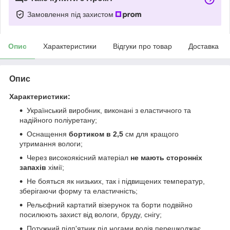
Замовлення під захистом
Опис
Характеристики
Відгуки про товар
Доставка
Опис
Характеристики:
Український виробник, виконані з еластичного та
надійного поліуретану;
Оснащення
бортиком в 2,5
см для кращого
утримання вологи;
Через високоякісний матеріал
не мають сторонніх
запахів
хімії;
Не бояться як низьких, так і підвищених температур,
зберігаючи форму та еластичність;
Рельєфний картатий візерунок та борти подвійно
посилюють захист від вологи, бруду, снігу;
Потужний підп'ятник під ногами водія перешкоджає