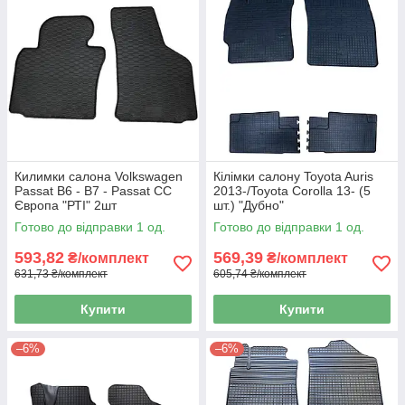
Килимки салона Volkswagen
Кілімки салону Toyota Auris
Passat B6 - B7 - Passat CC
2013-/Toyota Corolla 13- (5
Європа "РТІ" 2шт
шт.) "Дубно"
Готово до відправки 1 од.
Готово до відправки 1 од.
593,82
569,39
₴/комплект
₴/комплект
631,73 ₴/комплект
605,74 ₴/комплект
Купити
Купити
–6%
–6%