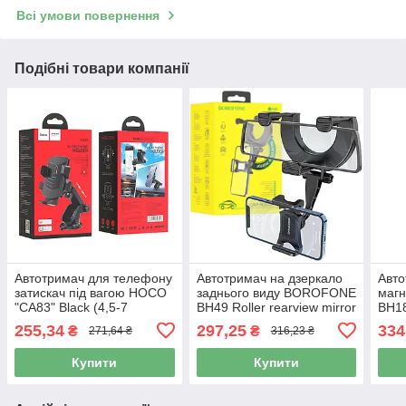
Всі умови повернення
Подібні товари компанії
Автотримач для телефону
Автотримач на дзеркало
Авто
затискач під вагою HOCO
заднього виду BOROFONE
маг
"CA83" Black (4,5-7
BH49 Roller rearview mirror
BH18
дюймів)
Black
Кар
255,34
297,25
334
₴
₴
271,64 ₴
316,23 ₴
Купити
Купити