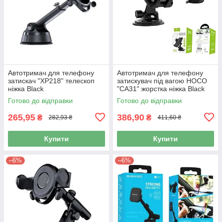
Автотримач для телефону
Автотримач для телефону
затискач "XP218" телескоп
затискувач під вагою HOCO
ніжка Black
"CA31" жорстка ніжка Black
Готово до відправки
Готово до відправки
265,95
386,90
₴
₴
282,93 ₴
411,60 ₴
Купити
Купити
–6%
–6%