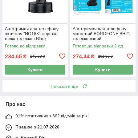
Автотримач для телефону
Автотримач для телефону
затискач "NO188" жорстка
магнітний BOROFONE BH21
ніжка.телескоп Black
телескопічний
Готово до відправки
Готово до відправки 2 од.
234,65
274,44
₴
₴
249,63 ₴
291,96 ₴
Купити
Купити
Показати ще
Про нас
91% позитивних з 362 відгуків за рік
Працює з 21.07.2020
м. Кривий Ріг