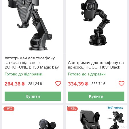
Автотримач для телефону
затискач під вагою
Автотримач для телефону на
BOROFONE BH38 Magic bay,
присосці HOCO "H89" Black
4.5-7 дюйм., Телескопічний
Готово до відправки
Готово до відправки
Black
264,36
334,39
₴
₴
281,24 ₴
355,74 ₴
Купити
Купити
–6%
–6%