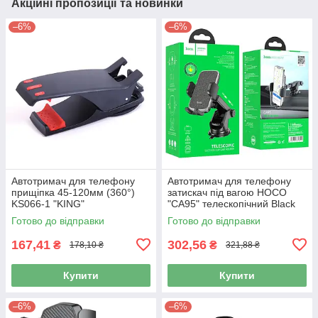
Акційні пропозиції та новинки
–6%
–6%
Автотримач для телефону
Автотримач для телефону
прищіпка 45-120мм (360°)
затискач під вагою HOCO
KS066-1 "KING"
"CA95" телескопічний Black
Готово до відправки
Готово до відправки
167,41
302,56
₴
₴
178,10 ₴
321,88 ₴
Купити
Купити
–6%
–6%