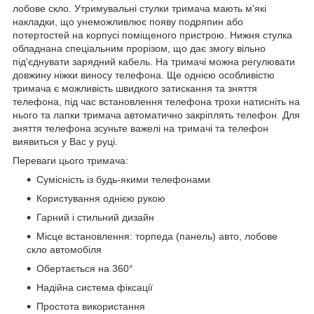
лобове скло. Утримувальні стулки тримача мають м'які
накладки, що унеможливлює появу подряпин або
потертостей на корпусі поміщеного пристрою. Нижня стулка
обладнана спеціальним прорізом, що дає змогу вільно
під'єднувати зарядний кабель. На тримачі можна регулювати
довжину ніжки виносу телефона. Ще однією особливістю
тримача є можливість швидкого затискання та зняття
телефона, під час встановлення телефона трохи натисніть на
нього та лапки тримача автоматично закріплять телефон. Для
зняття телефона зсуньте важелі на тримачі та телефон
виявиться у Вас у руці.
Переваги цього тримача:
Сумісність із будь-якими телефонами
Користування однією рукою
Гарний і стильний дизайн
Місце встановлення: торпеда (панель) авто, лобове
скло автомобіля
Обертається на 360°
Надійна система фіксації
Простота використання