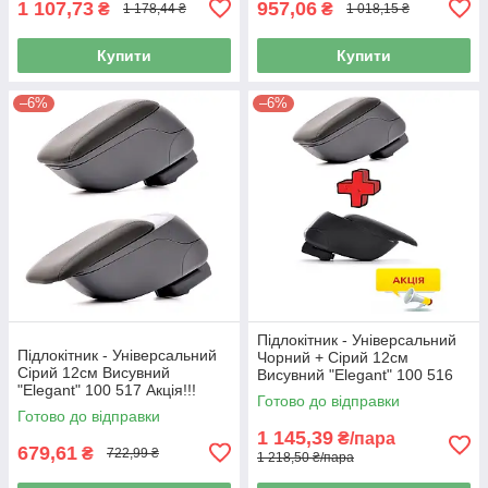
1 107,73
957,06
₴
₴
1 178,44 ₴
1 018,15 ₴
Купити
Купити
–6%
–6%
Підлокітник - Універсальний
Підлокітник - Універсальний
Чорний + Сірий 12см
Сірий 12см Висувний
Висувний "Elegant" 100 516
"Elegant" 100 517 Акція!!!
+100 517 Акція!!!
Готово до відправки
Готово до відправки
1 145,39
₴/пара
679,61
₴
722,99 ₴
1 218,50 ₴/пара