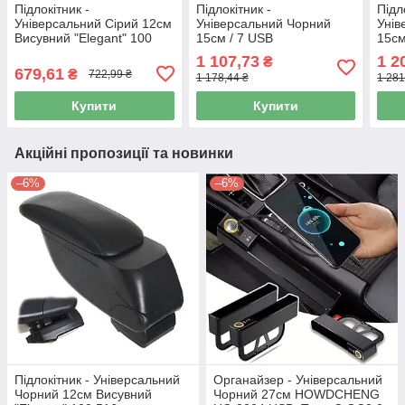
Підлокітник -
Підлокітник -
Підл
Універсальний Сірий 12см
Універсальний Чорний
Унів
Висувний "Elegant" 100
15см / 7 USB
15см
517 Акція!!!
Попільничка,підсклянник
Вису
1 107,73
1 2
₴
"Mil
679,61
₴
722,99 ₴
1 178,44 ₴
1 281
Купити
Купити
Акційні пропозиції та новинки
–6%
–6%
Підлокітник - Універсальний
Органайзер - Універсальний
Чорний 12см Висувний
Чорний 27см HOWDCHENG