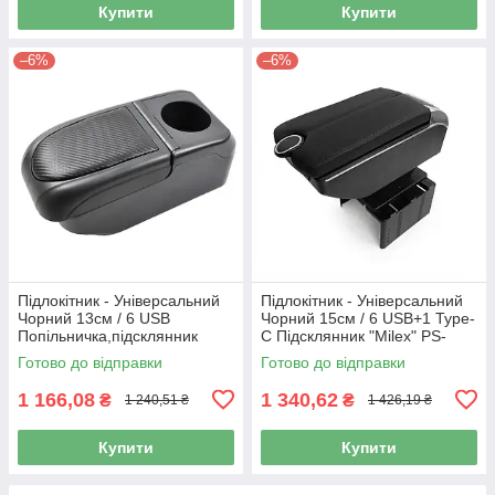
Купити
Купити
–6%
–6%
Підлокітник - Універсальний
Підлокітник - Універсальний
Чорний 13см / 6 USB
Чорний 15см / 6 USB+1 Type-
Попільничка,підсклянник
C Підсклянник "Milex" PS-
U10007
Готово до відправки
Готово до відправки
1 166,08
1 340,62
₴
₴
1 240,51 ₴
1 426,19 ₴
Купити
Купити