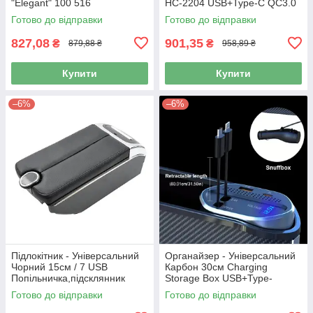
"Elegant" 100 516
HC-2204 USB+Type-C QC3.0
(2шт)
Готово до відправки
Готово до відправки
827,08
901,35
₴
₴
879,88 ₴
958,89 ₴
Купити
Купити
–6%
–6%
Підлокітник - Універсальний
Органайзер - Універсальний
Чорний 15см / 7 USB
Карбон 30см Charging
Попільничка,підсклянник
Storage Box USB+Type-
C+Lightning QC3.0 (1шт)
Готово до відправки
Готово до відправки