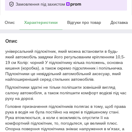
Замовлення під захистом
Опис
Характеристики
Відгуки про товар
Доставка
Опис
універсальний підлокітник, який можна встановити в будь-
який автомобіль завдяки його регульованим кріпленням 10,5-
19 см Колір: чорний У підлокітнику кілька положень, основна
кишеня (коробка), а також окремо підсклянник і попільничка.
Підлокітники це невіддільний автомобільний аксесуар, який
найпоширеніший серед стильних автомобілів.
Підлокітники здатні не тільки поліпшити зовнішній вигляд
салону автомобіля, а також поліпшити комфорт водієві під час
руху на дорозі.
Головне призначення підлокітників полягає в тому, щоб права
рука в водія не була постійно на кермі в підвішеному стані.
Рука втомлюється, а коли є можливість опустити її на
комфортний підлокітник, то, погодьтеся, це великий плюс.
Опорна поверхня підлокітника знімає напруження в м'язах, а