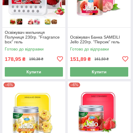
Освіжувач мильниця
Полуниця 230гр. "Fragrance
Освіжувач Банка SAMEILI
box" гель
Jello 220гр. "Персик" гель
Готово до відправки
Готово до відправки
178,95
151,89
₴
₴
190,38 ₴
161,59 ₴
Купити
Купити
–6%
–6%