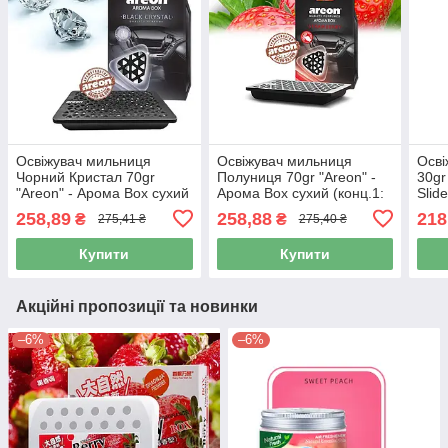
Освіжувач мильниця
Освіжувач мильниця
Осві
Чорний Кристал 70gr
Полуниця 70gr "Areon" -
30gr
"Areon" - Арома Box сухий
Арома Box сухий (конц.1:
Slid
(конц.1: 30лист.) (6шт/уп)
30лист.) (6шт/уп)
маши
258,89
258,88
218
₴
₴
275,41 ₴
275,40 ₴
Купити
Купити
Акційні пропозиції та новинки
–6%
–6%