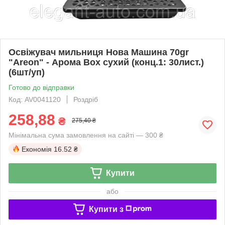
Освіжувач мильниця Нова Машина 70gr
"Areon" - Арома Box сухий (конц.1: 30лист.)
(6шт/уп)
Готово до відправки
Код: AV0041120
Роздріб
258,88
₴
275,40 ₴
Мінімальна сума замовлення на сайті — 300 ₴
Економія
16.52 ₴
Купити
або
Купити з