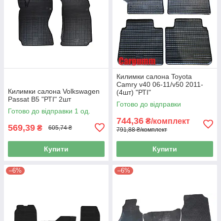
Килимки салона Toyota
Camry v40 06-11/v50 2011-
Килимки салона Volkswagen
(4шт) "РТІ"
Passat B5 "РТІ" 2шт
Готово до відправки
Готово до відправки 1 од.
744,36
₴/комплект
569,39
₴
605,74 ₴
791,88 ₴/комплект
Купити
Купити
–6%
–6%