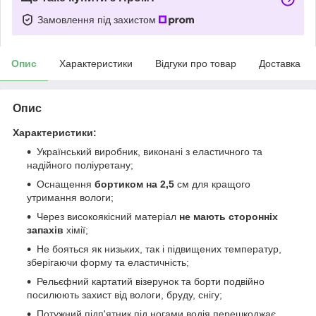
Замовлення під захистом
Опис
Характеристики
Відгуки про товар
Доставка
Опис
Характеристики:
Український виробник, виконані з еластичного та
надійного поліуретану;
Оснащення
бортиком на 2,5
см для кращого
утримання вологи;
Через високоякісний матеріал
не мають сторонніх
запахів
хімії;
Не бояться як низьких, так і підвищених температур,
зберігаючи форму та еластичність;
Рельєфний картатий візерунок та борти подвійно
посилюють захист від вологи, бруду, снігу;
Потужний підп'ятник під ногами водія перешкоджає