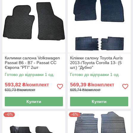
Килимки салона Volkswagen
Кілімки салону Toyota Auris
Passat B6 - B7 - Passat CC
2013-/Toyota Corolla 13- (5
Європа "РТІ" 2шт
шт.) "Дубно"
Готово до відправки 1 од.
Готово до відправки 1 од.
593,82
569,39
₴/комплект
₴/комплект
631,73 ₴/комплект
605,74 ₴/комплект
Купити
Купити
–6%
–6%