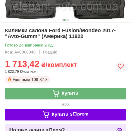
Килимки салона Ford Fusion/Mondeo 2017-
"Avto-Gumm" (Америка) 11822
Готово до відправки 2 од.
Код: AV0060940
Роздріб
1 713,42
₴/комплект
1 822,79 ₴/комплект
Економія
109.37 ₴
Купити
або
Купити з
Що таке купити з Пром?