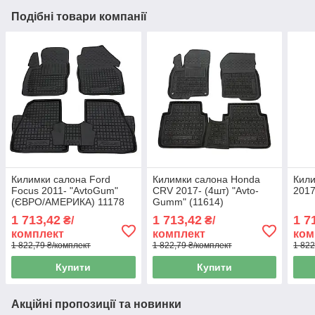
Подібні товари компанії
Килимки салона Ford
Килимки салона Honda
Кили
Focus 2011- "AvtoGum"
CRV 2017- (4шт) "Avto-
2017
(ЄВРО/АМЕРИКА) 11178
Gumm" (11614)
1 713,42
1 713,42
1 7
₴/
₴/
комплект
комплект
ком
1 822,79 ₴/комплект
1 822,79 ₴/комплект
1 822
Купити
Купити
Акційні пропозиції та новинки