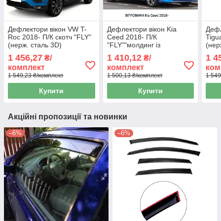
Дефлектори вікон VW T-
Дефлектори вікон Kia
Дефл
Roc 2018- П/К скотч "FLY"
Ceed 2018- П/К
Tigu
(нерж. сталь 3D)
"FLY""молдинг із
(нер
BVWTRC1823-W/S (200)
нерж.сталі
BVW
1 456,27
1 410,12
1 4
₴/
₴/
3D"BKACD1823-W/S(69-
129)
комплект
комплект
ком
70)
1 549,23 ₴/комплект
1 500,13 ₴/комплект
1 549
Купити
Купити
Акційні пропозиції та новинки
–6%
–6%