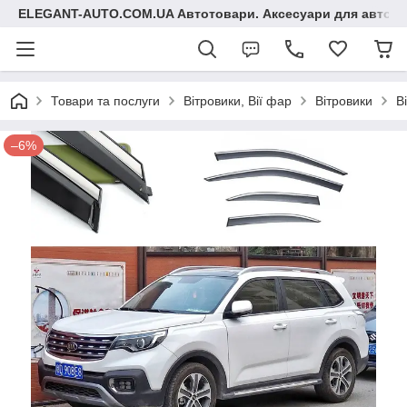
ELEGANT-AUTO.COM.UA Автотовари. Аксесуари для авто
Товари та послуги
Вітровики, Вії фар
Вітровики
В
–6%