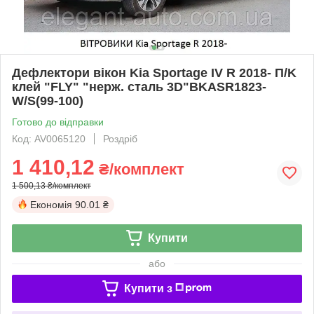
Дефлектори вікон Kia Sportage IV R 2018- П/K
клей "FLY" "нерж. сталь 3D"BKASR1823-
W/S(99-100)
Готово до відправки
Код: AV0065120
Роздріб
1 410,12
₴/комплект
1 500,13 ₴/комплект
Економія
90.01 ₴
Купити
або
Купити з