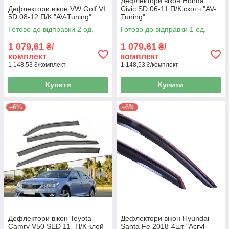
Дефлектори вікон Honda
Дефлектори вікон VW Golf VI
Civic SD 06-11 П/К скотч "AV-
5D 08-12 П/К "AV-Tuning"
Tuning"
Готово до відправки 2 од.
Готово до відправки 1 од.
1 079,61
1 079,61
₴/
₴/
комплект
комплект
1 148,53 ₴/комплект
1 148,53 ₴/комплект
Купити
Купити
–6%
–6%
Дефлектори вікон Toyota
Дефлектори вікон Hyundai
Camry V50 SED 11- П/К клей
Santa Fe 2018-4шт "Acryl-