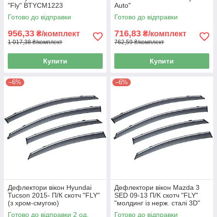
"Fly" BTYCM1223
Auto"
Готово до відправки
Готово до відправки
956,33
716,83
₴/комплект
₴/комплект
1 017,38 ₴/комплект
762,59 ₴/комплект
Купити
Купити
–6%
–6%
Дефлектори вікон Hyundai
Дефлектори вікон Mazda 3
Tucson 2015- П/К скотч "FLY"
SED 09-13 П/K скотч "FLY"
(з хром-смугою)
"молдинг із нерж. сталі 3D"
Готово до відправки 2 од.
Готово до відправки