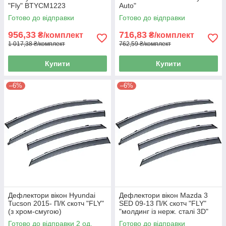
"Fly" BTYCM1223
Auto"
Готово до відправки
Готово до відправки
956,33
716,83
₴/комплект
₴/комплект
1 017,38 ₴/комплект
762,59 ₴/комплект
Купити
Купити
–6%
–6%
Дефлектори вікон Hyundai
Дефлектори вікон Mazda 3
Tucson 2015- П/К скотч "FLY"
SED 09-13 П/K скотч "FLY"
(з хром-смугою)
"молдинг із нерж. сталі 3D"
Готово до відправки 2 од.
Готово до відправки