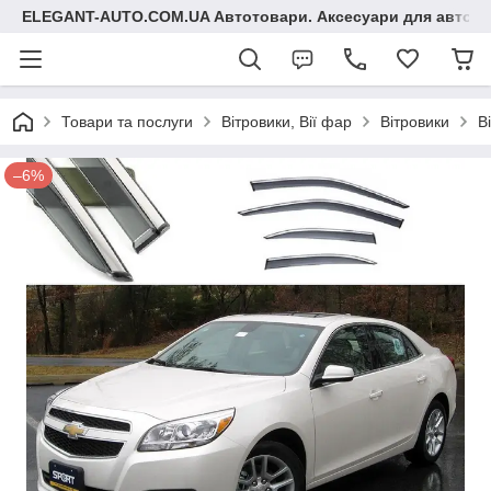
ELEGANT-AUTO.COM.UA Автотовари. Аксесуари для авто
Товари та послуги
Вітровики, Вії фар
Вітровики
В
–6%