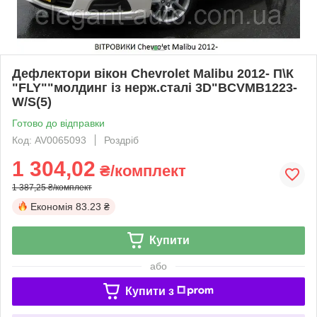
Дефлектори вікон Chevrolet Malibu 2012- П\К
"FLY""молдинг із нерж.сталі 3D"BCVMB1223-
W/S(5)
Готово до відправки
Код: AV0065093
Роздріб
1 304,02
₴/комплект
1 387,25 ₴/комплект
Економія
83.23 ₴
Купити
або
Купити з