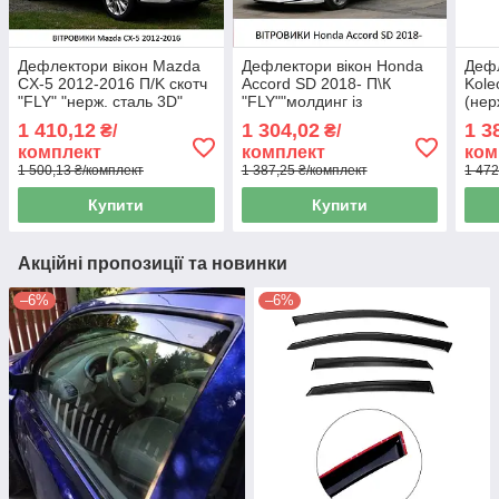
Дефлектори вікон Mazda
Дефлектори вікон Honda
Дефл
CX-5 2012-2016 П/K скотч
Accord SD 2018- П\К
Kole
"FLY" "нерж. сталь 3D"
"FLY""молдинг із
(нер
BMDC51223-W/S (46-47)
нерж.сталі
3D)
1 410,12
1 304,02
1 3
₴/
₴/
3D"BHDAC1823-W/S(168)
комплект
комплект
ком
1 500,13 ₴/комплект
1 387,25 ₴/комплект
1 472
Купити
Купити
Акційні пропозиції та новинки
–6%
–6%