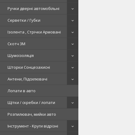
Ручки дверні автомобільні
Серветки / Губки
Ізолента , Стрічки Армовані
Скотч 3М
Шумоізоляція
Шторки Сонцезахисні
Антени, Підсилювачі
Лопати в авто
Щітки / скребки / лопати
Розпилювач, мийки авто
Інструмент - Круги відрізні