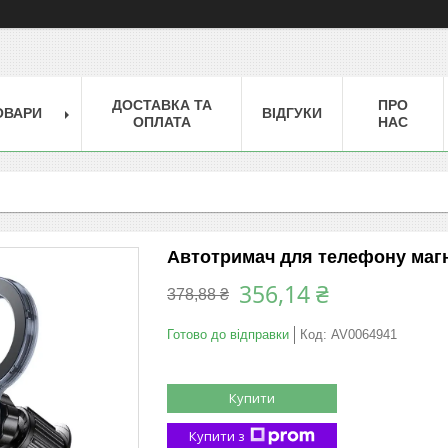
ДОСТАВКА ТА
ПРО
ОВАРИ
ВІДГУКИ
ОПЛАТА
НАС
Автотримач для телефону магн
356,14 ₴
378,88 ₴
Готово до відправки
Код:
AV0064941
Купити
Купити з