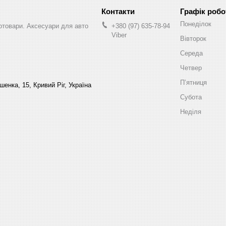
Графік робо
Понеділок
втотовари. Аксесуари для авто
+380 (97) 635-78-94
Viber
Вівторок
Середа
Четвер
Пʼятниця
енка, 15, Кривий Ріг, Україна
Субота
Неділя