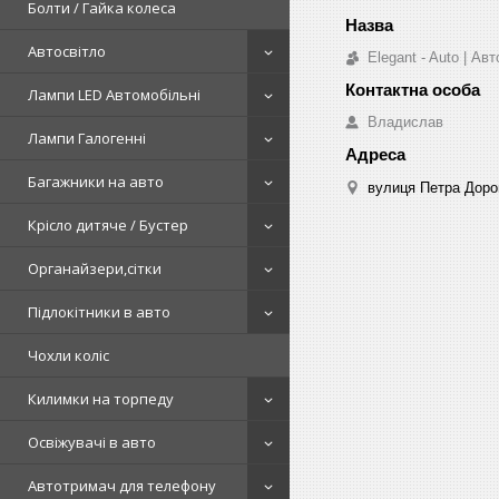
Болти / Гайка колеса
Автосвітло
Elegant - Auto | А
Лампи LED Автомобільні
Владислав
Лампи Галогенні
Багажники на авто
вулиця Петра Дорош
Крісло дитяче / Бустер
Органайзери,сітки
Підлокітники в авто
Чохли коліс
Килимки на торпеду
Освіжувачі в авто
Автотримач для телефону