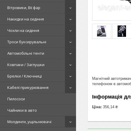
Вітровики, Вії фар
Накидки на сидіння
Чохли на сидіння
Троси буксирувальні
Автомобільні тенти
Ковпаки / Заглушки
Брелки / Ключниці
Магнітний автотримач
телефоном в автомобі
Кабелі прикурювання
Інформація дл
Пилососи
Ціна:
356,14 ₴
Чайники в авто
Молдинги, ущільнювачі