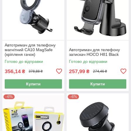
Автотримач для телефону
магнітний CA10 MagSafe
Автотримач для телефону
(кріпленя гачок)
затискач HOCO H81 Black
Готово до відправки
Готово до відправки
356,14
257,99
₴
₴
378,88 ₴
274,46 ₴
Купити
Купити
–6%
–6%