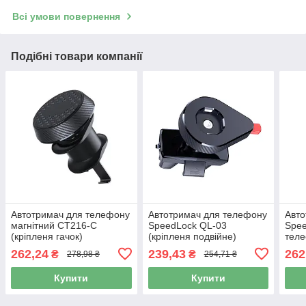
Всі умови повернення
Подібні товари компанії
Автотримач для телефону
Автотримач для телефону
Авто
магнітний CT216-С
SpeedLock QL-03
Spee
(кріпленя гачок)
(кріпленя подвійне)
теле
Новинка 2023
262,24
239,43
262
₴
₴
278,98 ₴
254,71 ₴
Купити
Купити