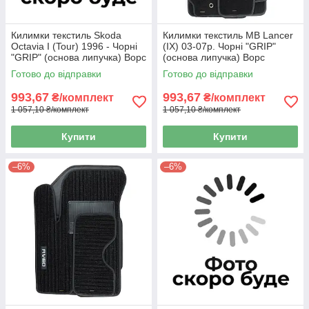
Килимки текстиль Skoda
Килимки текстиль MB Lancer
Octavia I (Tour) 1996 - Чорні
(IX) 03-07р. Чорні "GRIP"
"GRIP" (основа липучка) Ворс
(основа липучка) Ворс
стриже
стрижений.
Готово до відправки
Готово до відправки
993,67
993,67
₴/комплект
₴/комплект
1 057,10 ₴/комплект
1 057,10 ₴/комплект
Купити
Купити
–6%
–6%