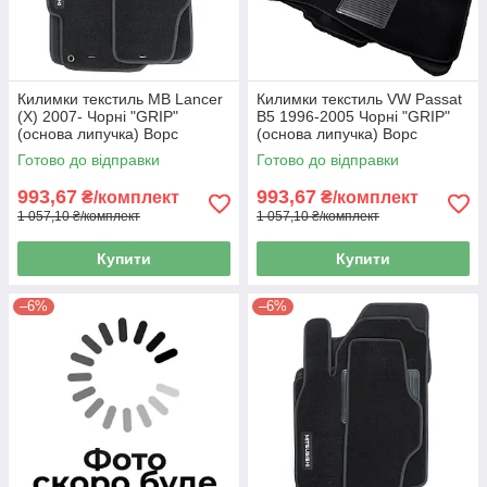
Килимки текстиль MB Lancer
Килимки текстиль VW Passat
(X) 2007- Чорні "GRIP"
B5 1996-2005 Чорні "GRIP"
(основа липучка) Ворс
(основа липучка) Ворс
стрижений.
стрижений.
Готово до відправки
Готово до відправки
993,67
993,67
₴/комплект
₴/комплект
1 057,10 ₴/комплект
1 057,10 ₴/комплект
Купити
Купити
–6%
–6%