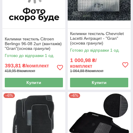
Килимки текстиль Chevrolet
Lacetti Антрацит - "Gran"
Килимки текстиль Citroen
(основа гранули)
Berlingo 96-08 2шт (вантажів)
"Gran"(основа гранули)
Готово до відправки 1 од.
Готово до відправки 1 од.
1 000,98
₴/
393,81
₴/комплект
комплект
418,95 ₴/комплект
1 064,88 ₴/комплект
Купити
Купити
–6%
–6%