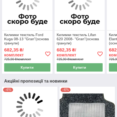
Килимки текстиль Ford
Килимки текстиль Lifan
Кили
Kuga 08-13 "Gran"(основа
620 2008- "Gran"(основа
Elan
гранули)
гранули)
(осн
682,35
682,35
682
₴/
₴/
комплект
комплект
ком
725,90 ₴/комплект
725,90 ₴/комплект
725,9
Купити
Купити
Акційні пропозиції та новинки
–6%
–6%