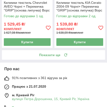
Килимки текстиль Chevrolet
Килимки текстиль KIA Cerato
AVEO Чорні + Перемичка
2004-09 Чорні+ Перемичка
"GRIP"(основа липучка) Ворс
"GRIP"(основа липучка) Ворс
стрижений
стрижений
Готово до відправки 1 од.
Готово до відправки 2 од.
1 529,45
1 539,80
₴/
₴/
комплект
комплект
1 627,08 ₴/комплект
1 638,09 ₴/комплект
Купити
Купити
Показати ще
Про нас
91% позитивних з 361 відгука за рік
Працює з 21.07.2020
м. Кривий Ріг
вулиця Петра Дорошенка, 15, Кривий Ріг, Україна