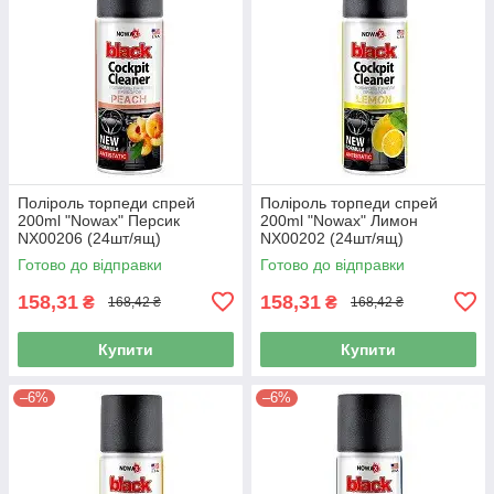
Поліроль торпеди спрей
Поліроль торпеди спрей
200ml "Nowax" Персик
200ml "Nowax" Лимон
NX00206 (24шт/ящ)
NX00202 (24шт/ящ)
Готово до відправки
Готово до відправки
158,31
158,31
₴
₴
168,42 ₴
168,42 ₴
Купити
Купити
–6%
–6%