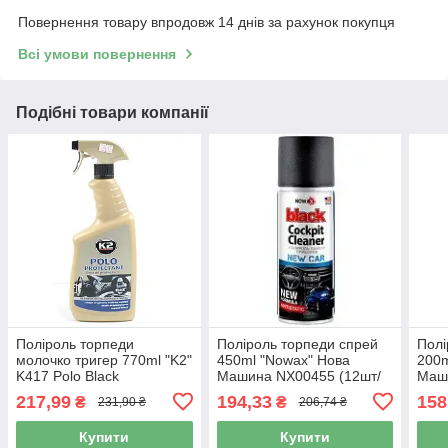
Повернення товару впродовж 14 днів за рахунок покупця
Всі умови повернення
Подібні товари компанії
Поліроль торпеди
Поліроль торпеди спрей
Полі
молочко тригер 770ml "K2"
450ml "Nowax" Нова
200m
K417 Polo Black
Машина NX00455 (12шт/
Маш
ящ)
ящ)
217,99
194,33
158
₴
₴
231,90 ₴
206,74 ₴
Купити
Купити