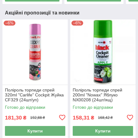
Акційні пропозиції та новинки
–6%
–6%
Поліроль торпеди спрей
Поліроль торпеди спрей
320ml "Carlife" Cockpit Жуйка
200ml "Nowax" Яблуко
CF329 (24шт/уп)
NX00208 (24шт/ящ)
Готово до відправки
Готово до відправки
181,30
158,31
₴
₴
192,88 ₴
168,42 ₴
Купити
Купити