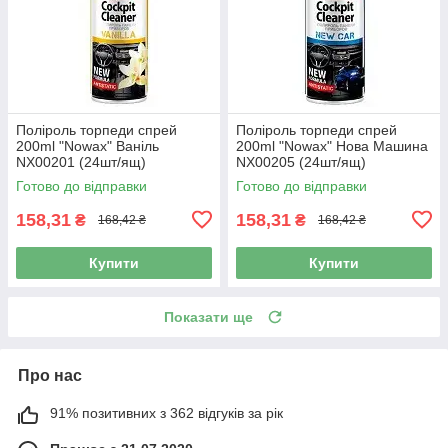
Поліроль торпеди спрей
Поліроль торпеди спрей
200ml "Nowax" Ваніль
200ml "Nowax" Нова Машина
NX00201 (24шт/ящ)
NX00205 (24шт/ящ)
Готово до відправки
Готово до відправки
158,31
158,31
₴
₴
168,42 ₴
168,42 ₴
Купити
Купити
Показати ще
Про нас
91% позитивних з 362 відгуків за рік