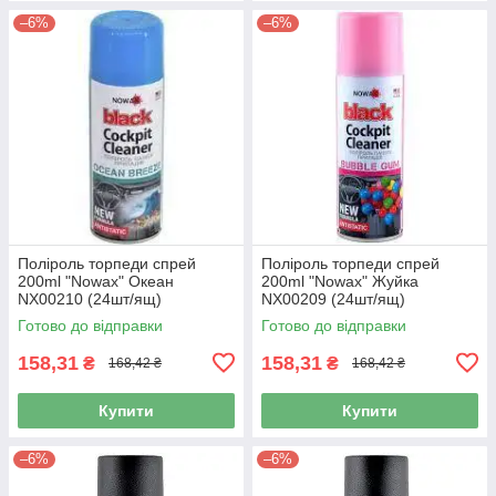
–6%
–6%
Поліроль торпеди спрей
Поліроль торпеди спрей
200ml "Nowax" Океан
200ml "Nowax" Жуйка
NX00210 (24шт/ящ)
NX00209 (24шт/ящ)
Готово до відправки
Готово до відправки
158,31
158,31
₴
₴
168,42 ₴
168,42 ₴
Купити
Купити
–6%
–6%