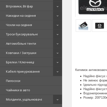
Вітровики, Вії фар
Накидки на сидіння
Чохли на сидіння
Троси буксирувальні
Автомобільні тенти
Ковпаки / Заглушки
Брелки / Ключниці
Килимок антиковзаючи
Кабелі прикурювання
Надійно фіксує 
Не змінює форму
Пилососи
Ідеально підход
Надійно фіксуєт
Чайники в авто
Водонепроникний
Розмір: 200*13
Молдинги, ущільнювачі