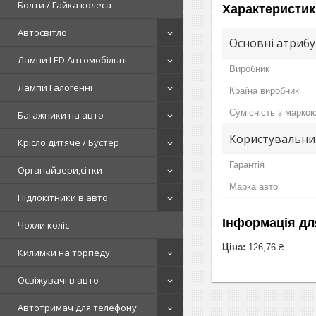
Болти / Гайка колеса
Характеристик
Автосвітло
Основні атриб
Лампи LED Автомобільні
Виробник
Лампи Галогенні
Країна виробник
Сумісність з марко
Багажники на авто
Користувальни
Крісло дитяче / Бустер
Гарантія
Органайзери,сітки
Марка авто
Підлокітники в авто
Інформація дл
Чохли коліс
Ціна:
126,76 ₴
Килимки на торпеду
Освіжувачі в авто
Автотримач для телефону