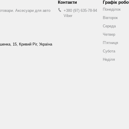
Графік робо
Понеділок
втотовари. Аксесуари для авто
+380 (97) 635-78-94
Viber
Вівторок
Середа
Четвер
Пʼятниця
енка, 15, Кривий Ріг, Україна
Субота
Неділя