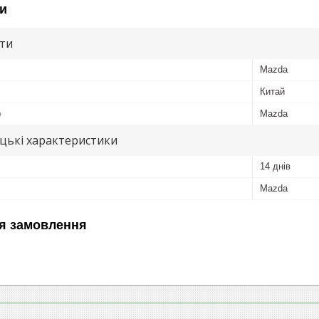
и
ути
Mazda
Китай
ю
Mazda
цькі характеристики
14 днів
Mazda
я замовлення