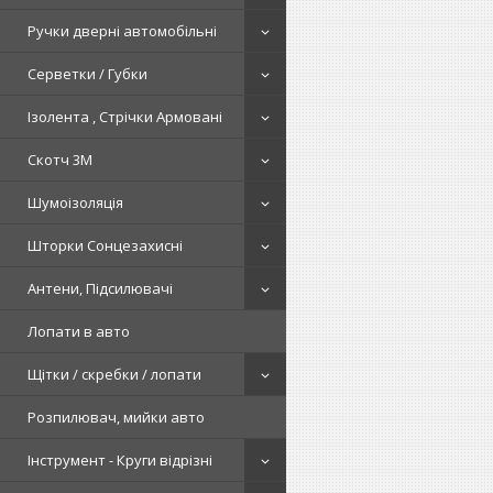
Ручки дверні автомобільні
Серветки / Губки
Ізолента , Стрічки Армовані
Скотч 3М
Шумоізоляція
Шторки Сонцезахисні
Антени, Підсилювачі
Лопати в авто
Щітки / скребки / лопати
Розпилювач, мийки авто
Інструмент - Круги відрізні