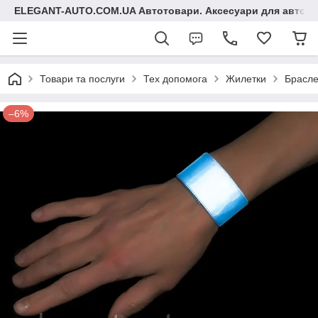
ELEGANT-AUTO.COM.UA Автотовари. Аксесуари для авто
Товари та послуги
Тех допомога
Жилетки
Брасле
–6%