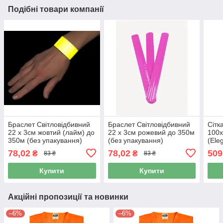
Подібні товари компанії
Браслет Світловідбивний
Браслет Світловідбивний
Сітк
22 х 3см жовтий (лайм) до
22 х 3см рожевий до 350м
100х
350м (без упакування)
(без упакування)
(Ele
5110
78,02
78,02
509
₴
₴
83 ₴
83 ₴
Купити
Купити
Акційні пропозиції та новинки
–6%
–6%