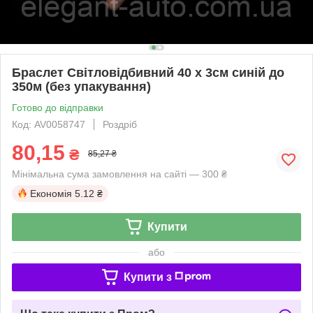
Браслет Світловідбивний 40 х 3см синій до
350м (без упакування)
Готово до відправки
Код: AV0058747
Роздріб
80,15
₴
85,27 ₴
Мінімальна сума замовлення на сайті — 300 ₴
Економія
5.12 ₴
Купити
або
Купити з