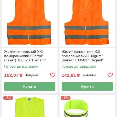
Жилет сигнальний XXL
Жилет сигнальний XXL
помаранчевий 60gr/m²
помаранчевий 100gr/m²
(пакет) 100523 "Elegant"
(пакет) 100503 "Elegant"
(100шт/ящ)
(100шт/ящ)
Готово до відправки
Готово до відправки
102,07
142,81
₴
₴
108,59 ₴
151,93 ₴
Купити
Купити
–6%
–6%