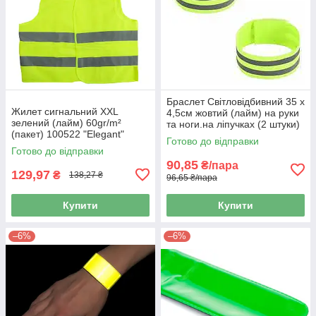
Браслет Світловідбивний 35 х
Жилет сигнальний XXL
4,5см жовтий (лайм) на руки
зелений (лайм) 60gr/m²
та ноги.на ліпучках (2 штуки)
(пакет) 100522 "Elegant"
Готово до відправки
(100шт/ящ)
Готово до відправки
90,85
₴/пара
129,97
₴
138,27 ₴
96,65 ₴/пара
Купити
Купити
–6%
–6%