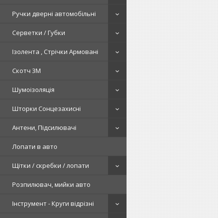
Ручки дверні автомобільні
Серветки / Губки
Ізолента , Стрічки Армовані
Скотч 3М
Шумоізоляція
Шторки Сонцезахисні
Антени, Підсилювачі
Лопати в авто
Щітки / скребки / лопати
Розпилювач, мийки авто
Інструмент - Круги відрізні