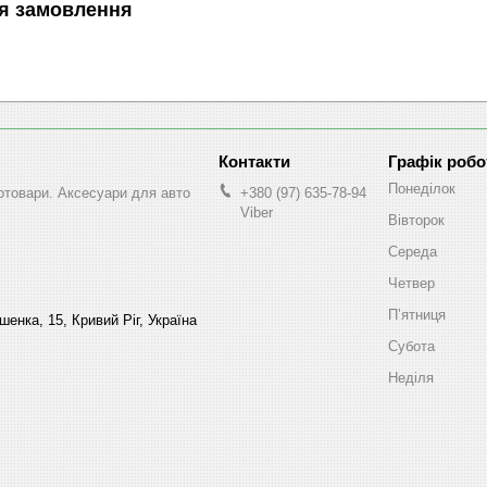
я замовлення
Графік робо
Понеділок
втотовари. Аксесуари для авто
+380 (97) 635-78-94
Viber
Вівторок
Середа
Четвер
Пʼятниця
енка, 15, Кривий Ріг, Україна
Субота
Неділя