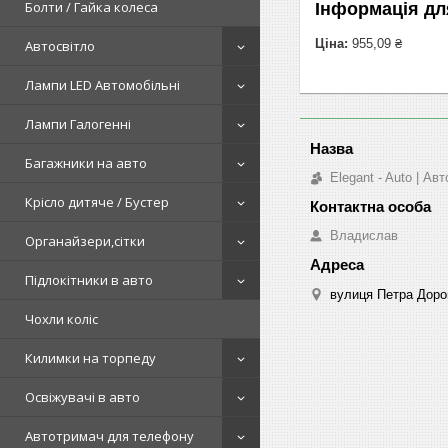
Болти / Гайка колеса
Інформація дл
Ціна:
955,09 ₴
Автосвітло
Лампи LED Автомобільні
Лампи Галогенні
Багажники на авто
Elegant - Auto | А
Крісло дитяче / Бустер
Владислав
Органайзери,сітки
Підлокітники в авто
вулиця Петра Дорош
Чохли коліс
Килимки на торпеду
Освіжувачі в авто
Автотримач для телефону